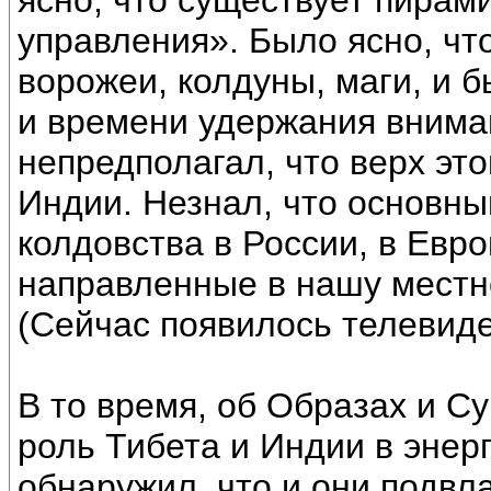
ясно, что существует пирам
управления». Было ясно, чт
ворожеи, колдуны, маги, и б
и времени удержания вниман
непредполагал, что верх эт
Индии. Незнал, что основн
колдовства в России, в Евр
направленные в нашу местно
(Сейчас появилось телевиде
В то время, об Образах и С
роль Тибета и Индии в энер
обнаружил, что и они подвла