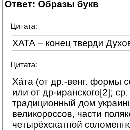
Ответ: Образы букв
Цитата:
ХАТА – конец тверди Духо
Цитата:
Ха́та (от др.-венг. формы 
или от др-иранского[2]; ср
традиционный дом украин
великороссов, части поляк
четырёхскатной соломенн