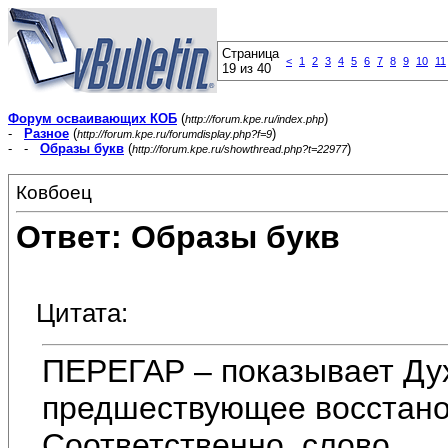
Страница
<
1
2
3
4
5
6
7
8
9
10
11
19 из 40
Форум осваивающих КОБ
(
)
http://forum.kpe.ru/index.php
-
Разное
(
)
http://forum.kpe.ru/forumdisplay.php?f=9
- -
Образы букв
(
)
http://forum.kpe.ru/showthread.php?t=22977
Ковбоец
Ответ: Образы букв
Цитата:
ПЕРЕГАР – показывает Ду
предшествующее восстано
Соответственно, слово