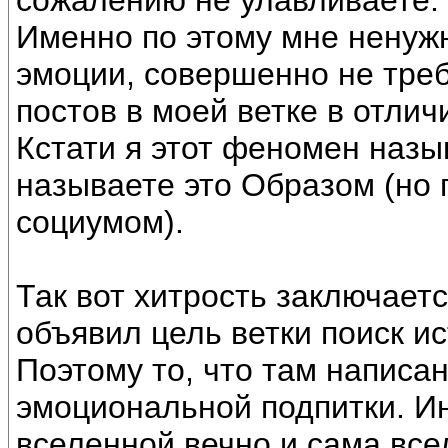
сожалению не улавливаете.
Именно по этому мне ненуж
эмоции, совершенно не тре
постов в моей ветке в отлич
Кстати я этот феномен назы
называете это Образом (но п
социумом).
Так вот хитрость заключается
объявил цель ветки поиск и
Поэтому то, что там написан
эмоциональной подпитки. И
вселенной вечно и сама все