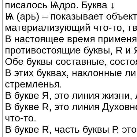
писалось Ѩдро. Буква ↓
Ѩ (арь) – показывает объе
материализующий что-то, т
В настоящее время применя
противостоящие буквы, R и 
Обе буквы составные, состоя
В этих буквах, наклонные л
стремленья.
В букве Я, это линия жизни,
В букве R, это линия Духов
что-то.
В букве R, часть буквы Р, э