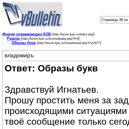
Страница 38 из
Форум осваивающих КОБ
(
)
http://forum.kpe.ru/index.php
-
Разное
(
)
http://forum.kpe.ru/forumdisplay.php?f=9
- -
Образы букв
(
)
http://forum.kpe.ru/showthread.php?t=22977
владомиръ
Ответ: Образы букв
Здравствуй Игнатьев.
Прошу простить меня за зад
происходящими ситуациями
твоё сообщение только сего