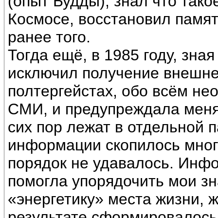
(опыт Будды), знал что тако
Космосе, восстановил памят
ранее того.
Тогда ещё, в 1985 году, зна
исключил получение внешн
полтергейстах, обо всём н
СМИ, и предупреждала меня о
сих пор лежат в отдельной 
информации скопилось много
порядок не удавалось. Инф
помогла упорядочить мои зн
«энергетику» места жизни, 
результате сформировалось