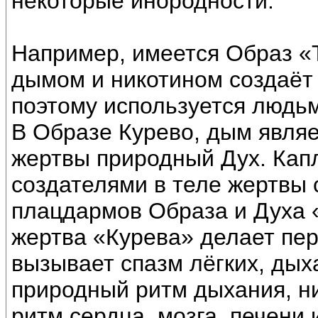
некоторые инородности.
Например, имеется Образ «Т
дымом и никотином создаёт 
поэтому используется людьм
В Образе Курево, дым являе
жертвы природный Дух. Капл
создателями в теле жертвы
плацдармов Образа и Духа «
жертва «Курева» делает пе
вызывает спазм лёгких, дых
природный ритм дыхания, ни
ритм сердца, мозга, печени 