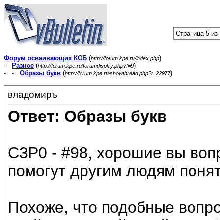
Страница 5 из
Форум осваивающих КОБ
(
)
http://forum.kpe.ru/index.php
-
Разное
(
)
http://forum.kpe.ru/forumdisplay.php?f=9
- -
Образы букв
(
)
http://forum.kpe.ru/showthread.php?t=22977
владомиръ
Ответ: Образы букв
C3P0 - #98, хорошие вы воп
помогут другим людям понят
Похоже, что подобные вопро