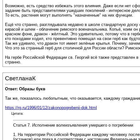
Возможно, есть средство избежать этого влияния. Даже если нет сфо
задание быть представителями ушедших поколений - интересное дело
То есть, растения могут выполнять "назначенные" на них функции.
Ещё что странно, разглядывала недавно в школе стандартную доску 
кирасой и шлем - облачение римского военачальника. Копьё, коим он
красном фоне, дракон - жёлтный. Это удивительно, потому что в гер
кто походами ходил, кто превентивно помещал на свои герб как будто
Так же удивило, что дракон тот имеет зелёные крылья. Почему, заче
Что это за странный герб для столичной для России области? Римско
На гербе Российской Федерации св. Георгий всё также представлен в 
странно.
СветланаК
Ответ: Образы букв
Так же, показалось любопытным, что оказывается, каждому граждани
https://rg.ru/1996/01/12/zakonopogrebenii-dok.html
Цитата:
Статья 7. Исполнение волеизъявления умершего о погребении
1. На территории Российской Федерации каждому человеку после 
(останков) или праха в соответствии с настоящим Федеральным 