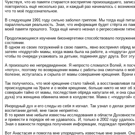
Чувствуя, что из памяти стирается восприятие произошедшего, запис
повторилось ещё несколько раз, и каждый раз начиналось с возникнов
что то моё подсознательное.
В следующем 1991 году сильно заболел гриппом. Мы тогда ещё питал
параллельная реальность. Зная, что информация будет стёрта из пам
моей памяти прошлого. Тогда ещё ничего незнал о регрессивном гипно
Продолжающееся изучение биоэнергетики способствовало погружению 
состоянии.
В одном из своих погружений в свою память, явно воспринял обряд 
затеян «подругой» мамы, когда мама была на работе, а «подруга» до
чтобы по очереди ухаживать за детьми, подменяя друг друга. Вот эт
А произошло ею непредвиденное. Я непросто сломался Волей, я пос
«потух», поэтому по возвращении мамы с работы она смолчала о моё
болезни, испугалась и скрыла от мамы совершение крещения. Врачи не
Так получилось, что моё крещение стало тайной, а восстанавливая 
происходящем на Урале и о моём крещении, больше никто не мог об э
совершён тайно от мамы, последствия обряда напугали её, и она срыл
духа) эта женщина обвинила меня в колдовстве. Мама с «подругой» 
Инородный дух и его следы из себя я изгнал. Так узнал о делах религ
воспитании детей, мне такое неприятно.
В то время мне небыли известны исследования в области Духовности,
и привести в порядок её не удавалось. И, только в 2002 году удалос
Зная о важности порядка получения информации, подождал приобрете
Вот Анастасия и помогла мне упорядочить известные мне знания. О