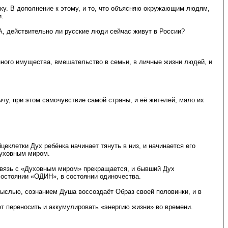
ку. В дополнение к этому, и то, что объясняю окружающим людям,
и.
 А, действительно ли русские люди сейчас живут в России?
нного имущества, вмешательство в семьи, в личные жизни людей, и
чу, при этом самочувствие самой страны, и её жителей, мало их
еклетки Дух ребёнка начинает тянуть в низ, и начинается его
Духовным миром.
 связь с «Духовным миром» прекращается, и бывший Дух
состоянии «ОДИН», в состоянии одиночества.
Мыслью, сознанием Душа воссоздаёт Образ своей половинки, и в
 переносить и аккумулировать «энергию жизни» во времени.