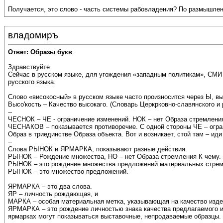
Получается, это слово - часть системы рабовладения? По размышл
владомиръ
Ответ: Образы букв
Здравствуйте
Сейчас в русском языке, для угождения «западным политикам», СМИ
русского языка.
Слово «високосный» в русском языке часто произносится через Ы, в
Высо'кость – Качество высокаго. (Словарь Церкрковно-славянского и р
--
ЧЕСНОК – ЧЕ - ограничение изменений. НОК – нет Образа стремления
ЧЕСНАКОВ – показывается противоречие. С одной стороны ЧЕ – огран
Образ в триединстве Образа объекта. Вот и возникает, стой там – ид
--
Слова РЫНОК и ЯРМАРКА, показывают разные действия.
РЫНОК – Рождение множества, НО – нет Образа стремления К чему.
РЫНОК – это рождение множества предложений материальных стремле
РЫНОК – это множество предложений.
ЯРМАРКА – это два слова.
ЯР – личность рождающая, и
МАРКА – особая материальная метка, указывающая на качество издел
ЯРМАРКА – это рождение личностью знака качества предлагаемого изд
ярмарках могут показываться выставочные, непродаваемые образцы.