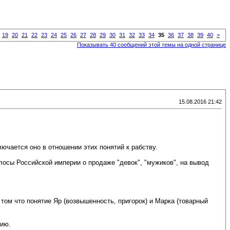
19
20
21
22
23
24
25
26
27
28
29
30
31
32
33
34
35
36
37
38
39
40
>
Показывать 40 сообщений этой темы на одной странице
15.08.2016 21:42
лючается оно в отношении этих понятий к рабству.
лосы Российской империи о продаже "девок", "мужиков", на вывод
и том что понятие Яр (возвышенность, пригорок) и Марка (товарный
нию.