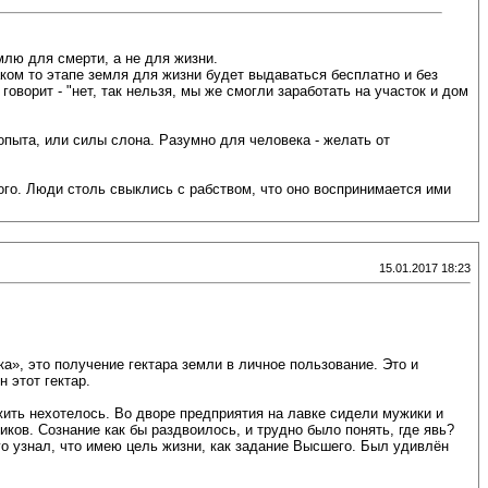
млю для смерти, а не для жизни.
ком то этапе земля для жизни будет выдаваться бесплатно и без
ворит - "нет, так нельзя, мы же смогли заработать на участок и дом
опыта, или силы слона. Разумно для человека - желать от
ного. Люди столь свыклись с рабством, что оно воспринимается ими
15.01.2017 18:23
а», это получение гектара земли в личное пользование. Это и
 этот гектар.
 жить нехотелось. Во дворе предприятия на лавке сидели мужики и
ков. Сознание как бы раздвоилось, и трудно было понять, где явь?
го узнал, что имею цель жизни, как задание Высшего. Был удивлён