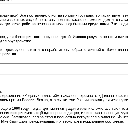
разиться).Всё поставлено с ног на голову - государство гарантирует зе
е известных людей не готовы принять такого положения дел, что на ка
ми для обустройства невозвратными подъёмными средствами. Эти люди го
ее, для благоприятного рождения детей. Именно разум, а не когти или к
для обустройства.
ю, дело здесь в том, что поработитель - образ, отличный от божествен
о рабства.
и.
озрождение «Родовых поместий», началось скромно, с «Дальнего восток
лись против России. Важно, что бы жители России поняли для чего нужен
 ещё в 1990 году. Тогда, для меня ситуация в жизни сложилась так, что
 начал воспринимать ещё одно происходящее, и явно, как говорящих мужи
рскую. Замкнулся, сел за стол и полностью погрузился в видение. Из не
 Мне были даны рекомендации, и я вернулся в нормальное состояние.