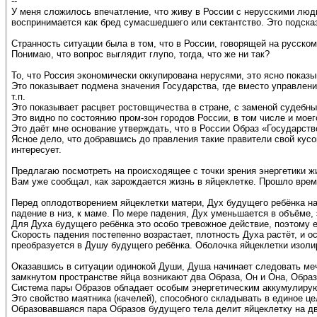
--
У меня сложилось впечатление, что живу в России с нерусскими люд
воспринимается как бред сумасшедшего или сектантство. Это подска
Странность ситуации была в том, что в России, говорящей на русском
Понимаю, что вопрос выглядит глупо, тогда, что же ни так?
То, что Россия экономически оккупирована нерусями, это ясно показ
Это показывает подмена значения Государства, где вместо управлен
т.п.
Это показывает расцвет ростовщичества в стране, с заменой судебны
Это видно по состоянию пром-зон городов России, в том числе и моег
Это даёт мне основание утверждать, что в России Образ «Государс
Ясное дело, что добравшись до правления такие правители свой кусо
интересует.
Предлагаю посмотреть на происходящее с точки зрения энергетики ж
Вам уже сообщал, как зарождается жизнь в яйцеклетке. Прошло врем
Перед оплодотворением яйцеклетки матери, Дух будущего ребёнка нах
падение в низ, к маме. По мере падения, Дух уменьшается в объёме,
Для Духа будущего ребёнка это особо тревожное действие, поэтому е
Скорость падения постепенно возрастает, плотность Духа растёт, и
преобразуется в Душу будущего ребёнка. Оболочка яйцеклетки изоли
Оказавшись в ситуации одинокой Души, Душа начинает следовать меч
замкнутом пространстве яйца возникают два Образа, Он и Она, Образ
Система пары Образов обладает особым энергетическим аккумулирую
Это свойство маятника (качелей), способного складывать в единое це
Образовавшаяся пара Образов будущего тела делит яйцеклетку на дво