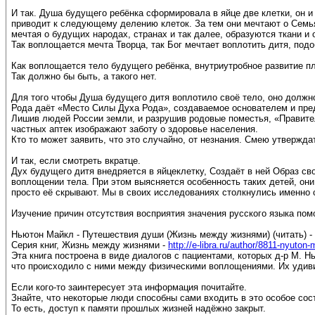
И так. Душа будущего ребёнка сформировала в яйце две клетки, он и 
приводит к следующему делению клеток. За тем они мечтают о Семьях
мечтая о будущих народах, странах и так далее, образуются ткани и 
Так воплощается мечта Творца, так Бог мечтает воплотить дитя, подо
Как воплощается тело будущего ребёнка, внутриутробное развитие п
Так должно бы быть, а такого нет.
Для того чтобы Душа будущего дитя воплотило своё тело, оно должн
Рода даёт «Место Силы Духа Рода», создаваемое основателем и пре
Лишив людей России земли, и разрушив родовые поместья, «Правите
частных аптек изображают заботу о здоровье населения.
Кто то может заявить, что это случайно, от незнания. Смею утвержда
И так, если смотреть вкратце.
Дух будущего дитя внедряется в яйцеклетку, Создаёт в ней Образ св
воплощении тела. При этом выясняется особенность таких детей, они
просто её скрывают. Мы в своих исследованиях столкнулись именно 
Изучение причин отсутствия восприятия значения русского языка по
Ньютон Майкл - Путешествия души (Жизнь между жизнями) (читать) -
Серия книг, Жизнь между жизнями -
http://e-libra.ru/author/8811-nyuton-
Эта книга построена в виде диалогов с пациентами, которых д-р М. 
что происходило с ними между физическими воплощениями. Их удиви
Если кого-то заинтересует эта информация почитайте.
Знайте, что некоторые люди способны сами входить в это особое со
То есть, доступ к памяти прошлых жизней надёжно закрыт.