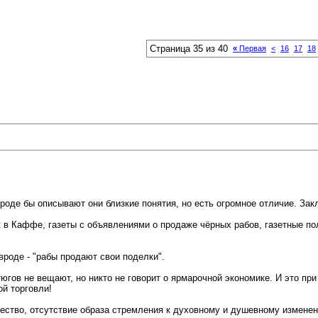
Страница 35 из 40
«
Первая
<
16
17
18
роде бы описывают они близкие понятия, но есть огромное отличие. Зак
ок в Каффе, газеты с объявлениями о продаже чёрных рабов, газетные по
авроде - "рабы продают свои поделки".
тюгов не вещают, но никто не говорит о ярмарочной экономике. И это пр
ой торговли!
ество, отсутствие образа стремления к духовному и душевному измене