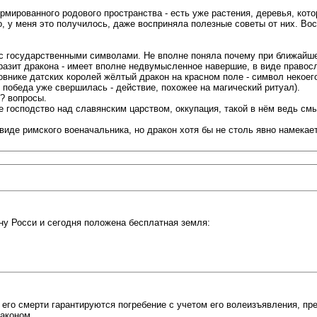
рмированного родового пространства - есть уже растения, деревья, ко
, у меня это получилось, даже восприняла полезные советы от них. Во
с государственными символами. Не вполне поняла почему при ближайше
 разит дракона - имеет вполне недвумысленное навершие, в виде правосл
бовнике датских королей жёлтый дракон на красном поле - символ некоег
 победа уже свершилась - действие, похожее на магический ритуал).
м? вопросы.
е господство над славянским царством, оккупация, такой в нём ведь см
виде римского военачальника, но дракон хотя бы не столь явно намекает
ну Росси и сегодня положена бесплатная земля:
его смерти гарантируются погребение с учетом его волеизъявления, пр
законом