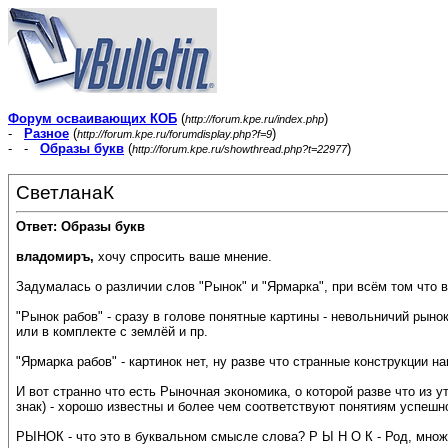
Форум осваивающих КОБ
(
)
http://forum.kpe.ru/index.php
-
Разное
(
)
http://forum.kpe.ru/forumdisplay.php?f=9
- -
Образы букв
(
)
http://forum.kpe.ru/showthread.php?t=22977
СветланаК
Ответ: Образы букв
владомиръ,
хочу спросить ваше мнение.
Задумалась о различии слов "Рынок" и "Ярмарка", при всём том что в
"Рынок рабов" - сразу в голове понятные картины - невольничий рын
или в комплекте с землёй и пр.
"Ярмарка рабов" - картинок нет, ну разве что странные конструкции н
И вот странно что есть Рыночная экономика, о которой разве что из у
знак) - хорошо известны и более чем соответствуют понятиям успешн
РЫНОК - что это в буквальном смысле слова? Р Ы Н О К - Род, множ