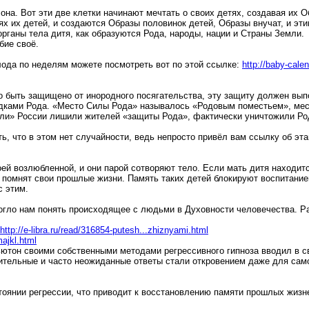
она. Вот эти две клетки начинают мечтать о своих детях, создавая их О
 их детей, и создаются Образы половинок детей, Образы внучат, и эти
органы тела дитя, как образуются Рода, народы, нации и Страны Земли.
бие своё.
лода по неделям можете посмотреть вот по этой ссылке:
http://baby-calen
о быть защищено от инородного посягательства, эту защиту должен вы
дками Рода. «Место Силы Рода» называлось «Родовым поместьем», мес
ли» России лишили жителей «защиты Рода», фактически уничтожили Ро
ть, что в этом нет случайности, ведь непросто привёл вам ссылку об эт
оей возлюбленной, и они парой сотворяют тело. Если мать дитя находит
 помнят свои прошлые жизни. Память таких детей блокируют воспитанием
с этим.
могло нам понять происходящее с людьми в Духовности человечества. Р
http://e-libra.ru/read/316854-putesh...zhiznyami.html
majkl.html
Ньютон своими собственными методами регрессивного гипноза вводил в с
тельные и часто неожиданные ответы стали откровением даже для самог
стоянии регрессии, что приводит к восстановлению памяти прошлых жизн