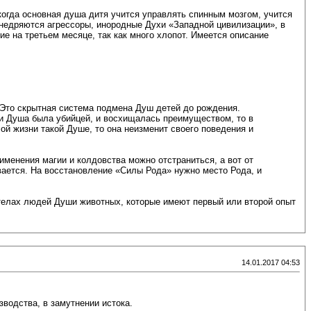
огда основная душа дитя учится управлять спинным мозгом, учится
внедряются агрессоры, инородные Духи «Западной цивилизации», в
е на третьем месяце, так как много хлопот. Имеется описание
 Это скрытная система подмена Душ детей до рождения.
ни Душа была убийцей, и восхищалась преимуществом, то в
й жизни такой Душе, то она неизменит своего поведения и
именения магии и колдовства можно отстраниться, а вот от
вается. На восстановление «Силы Рода» нужно место Рода, и
 телах людей Души животных, которые имеют первый или второй опыт
14.01.2017 04:53
зводства, в замутнении истока.