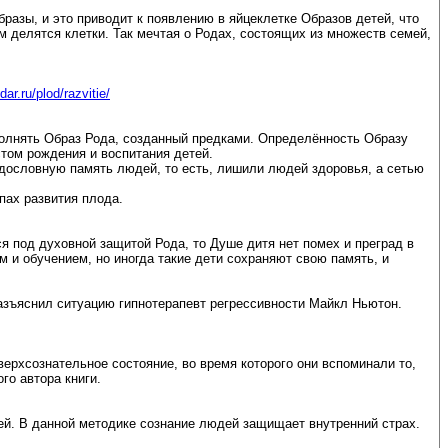
бразы, и это приводит к появлению в яйцеклетке Образов детей, что
м делятся клетки. Так мечтая о Родах, состоящих из множеств семей,
dar.ru/plod/razvitie/
полнять Образ Рода, созданный предками. Определённость Образу
том рождения и воспитания детей.
дословную память людей, то есть, лишили людей здоровья, а сетью
апах развития плода.
ся под духовной защитой Рода, то Душе дитя нет помех и преград в
 и обучением, но иногда такие дети сохраняют свою память, и
азъяснил ситуацию гипнотерапевт регрессивности Майкл Ньютон.
верхсознательное состояние, во время которого они вспоминали то,
о автора книги.
ей. В данной методике сознание людей защищает внутренний страх.