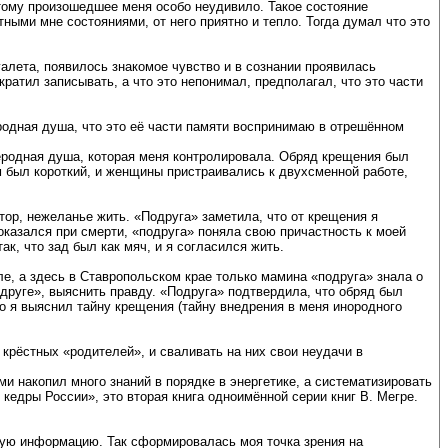
этому произошедшее меня особо неудивило. Такое состояние
тными мне состояниями, от него приятно и тепло. Тогда думал что это
алета, появилось знакомое чувство и в сознании проявилась
ратил записывать, а что это непонимал, предполагал, что это части
родная душа, что это её части памяти воспринимаю в отрешённом
еродная душа, которая меня контролировала. Обряд крещения был
м был короткий, и женщины пристраивались к двухсменной работе,
р, нежеланье жить. «Подруга» заметила, что от крещения я
казался при смерти, «подруга» поняла свою причастность к моей
к, что зад был как мяч, и я согласился жить.
е, а здесь в Ставропольском крае только мамина «подруга» знала о
друге», выяснить правду. «Подруга» подтвердила, что обряд был
то я выяснил тайну крещения (тайну внедрения в меня инородного
а крёстных «родителей», и сваливать на них свои неудачи в
и накопил много знаний в порядке в энергетике, а систематизировать
 кедры России», это вторая книга одноимённой серии книг В. Мегре.
щую информацию. Так сформировалась моя точка зрения на