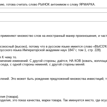
ению, готова считать слово РЫНОК антонимом к слову ЯРМАРКА.
 применяют множество слов на иностранный манер произношения, и част
ысокосный (высоко), потому что в русском языке имеется слово «ВЫСО'
усского языка Императорской академии наук 1847 г, том 1, стр. 228).
 К чему то.
ичение изменений. С другой стороны, даётся, НА КОВ (ковать, воплощат
и сюда, с одной стороны неменяй, с другой стороны меняй.
ний. Это может быть рождение предложений множества инвестиций, то
ия (товара).
елия, это показ качества, марки товара. Так именуется место, где осу