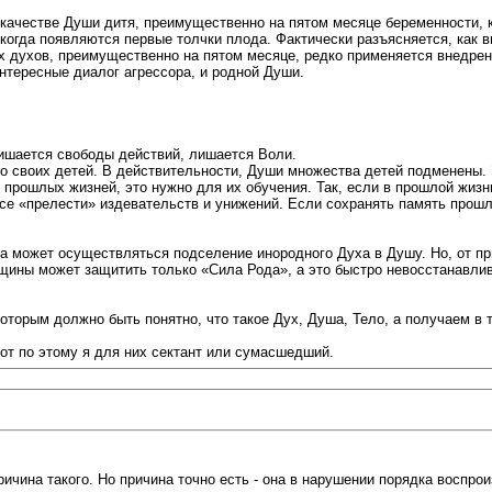
качестве Души дитя, преимущественно на пятом месяце беременности, к
когда появляются первые толчки плода. Фактически разъясняется, как 
 духов, преимущественно на пятом месяце, редко применяется внедрени
нтересные диалог агрессора, и родной Души.
лишается свободы действий, лишается Воли.
о своих детей. В действительности, Души множества детей подменены.
 прошлых жизней, это нужно для их обучения. Так, если в прошлой жиз
е «прелести» издевательств и унижений. Если сохранять память прошло
а может осуществляться подселение инородного Духа в Душу. Но, от пр
щины может защитить только «Сила Рода», а это быстро невосстанавли
оторым должно быть понятно, что такое Дух, Душа, Тело, а получаем в
 Вот по этому я для них сектант или сумасшедший.
ричина такого. Но причина точно есть - она в нарушении порядка воспрои