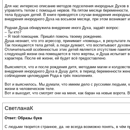
Для нас интересно описание методов подселения инородных Духов в 
управлять телом с помощью нервов. На пятом месяце беременности, 
тела будущих детей. В книге приводятся случаи внедрения инородных
внедрения инородного Духа на восьмом месяце, при этом возникает и
Родная Душа обнаружила внедрение иного Духа, задаёт вопрос:
– Ты кто?
– Я твой помощник. Пришёл помочь твоему рождению.
Душа незнает, что это агрессор, принимает «помощь», в результате 
Так похищаются тела детей, а люди думают, что воспитывают духовн
Отличительной особенностью этих детей является отсутствие памяти
следующей жизни она помещается в тело жертвы, и Душа испытает вс
характера. После её жизни, ей будет всё предоставлено.
Выясняется, что и после рождения дитя, методами магии и колдовств
внедрения инородного Духа в Душу дитя, в период беременности жен
соблюдение целомудрия Рода в трёх поколениях.
Вот и выяснилось. Мы думали, что имеем дело с русскими людьми, к
жизни в человеческом теле.
Вот и выходит, что смотрят они на меня, как баран на новые ворота.
СветланаК
Ответ: Образы букв
С людьми творится странное, да. не всегда возможно понять, в чём п