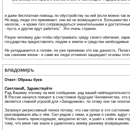
и даже бесплатная помощь по обустройству на ней (если можно так вы
Но ведь люди это принимают, они же не возмущаются. Большинство мн
налогов, - и кроме того сопровождаться значительными и достаточны
- пусть и другие идут работать". Это очень странно.
Разум человеку дан чтобы обустраивать среду своего обитания, заран
государства предоставлять людям и землю и средства необходимые 
Не укладывается в голове, но уже принимаю это как данность. Полага
как синоним жизни - и сами же люди отчаянно защищают основы этог
владомиръ
Ответ: Образы букв
СветланаК, Здравствуйте
Рад Вашему отклику на моё сообщение, рад вашей наблюдательност
В России начался поворот в счастливое будущее Человечества, это в
является главной угрозой для «Западников», по этому они так ополчи
Затронул регрессивный гипноз потому, что сам попал в это состояние
разговаривали абы о чём. Сел рядом с ними, и думая о своём, вдруг
Чтобы понять происходящее, аккуратно встал, и ушёл к себе в масте
тому, что меня там знали и удивлялись моему раннему возвращению.