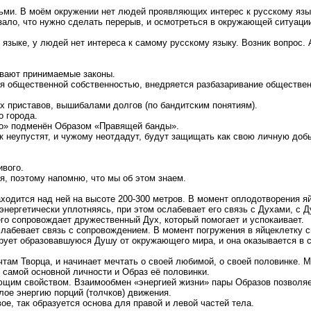
ьми. В моём окружении нет людей проявляющих интерес к русскому язы
зало, что нужно сделать перерыв, и осмотреться в окружающей ситуаци
 языке, у людей нет интереса к самому русскому языку. Возник вопрос.
ывают принимаемые законы.
ия общественной собственностью, внедряется разбазаривание обществе
х приставов, вышибалами долгов (по бандитским понятиям).
о города.
тво» подменён Образом «Правящей банды».
к неупустят, и чужому неотдадут, будут защищать как свою личную добы
ивого.
я, поэтому напомню, что мы об этом знаем.
одится над ней на высоте 200-300 метров. В момент оплодотворения яйц
 энергетически уплотняясь, при этом ослабевает его связь с Духами, с 
го сопровождает дружественный Дух, который помогает и успокаивает.
 ослабевает связь с сопровождением. В момент погружения в яйцеклетку
рует образовавшуюся Душу от окружающего мира, и она оказывается в 
там Творца, и начинает мечтать о своей любимой, о своей половинке. 
 самой основной личности и Образ её половинки.
щим свойством. Взаимообмен «энергией жизни» пары Образов позволяет
лое энергию порций (толчков) движения.
е, так образуется основа для правой и левой частей тела.