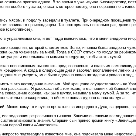
ал основное произошедшее. В то время я уже изучал биоэнергетику, по
ения особого чувства, описать которое немогу, оно несравненно с извес
ись мясом, и подолгу заседали в туалете. При очередном посещении ту
яти, записал о происходящем. Так повторялось несколько раз, даже прек
зе (самогипнозе).
в управляемые сны, и вот тогда выяснилось, что в меня внедрена ино
моего крещения, который сломал мою Волю, и попом была внедрена чуж
лжна была ухаживать за мной. Тогда в СССР отпуск по уходу за ребёнко
у ситуацию и использовала мамина «подруга», чтобы стать кумой.
читал невозможным выполнить предназначенью, и включил самоликвидато
м крещении. А когда в следующие дни я заболел воспалением лёгких и о
дали мне умереть, мне было сделано около пятидесяти уколов в зад, та
память я это неожиданно выяснил. Моё крещение осуществлялось на Урал
том рассказать. Я рассказал об этом маме, и мы пошли к её бывшей «по
а совершение обряда, как бы в шутку, называла маму кумой. А за то, ч
окончательно рассорились, а обо мне пошла дурная слава колдуна.
ий. Может кому то и нужно прятаться за инородного Духа, за церковь, з
 исследования регрессивного гипноза. Занимаясь своими исследованиям
ь систематизировать знания. Старший сын принёс домой книгу «Звенящие
ния первой книги «Анастасия».
на непросто подтвердила известное мне, она подсказала мене недостаю