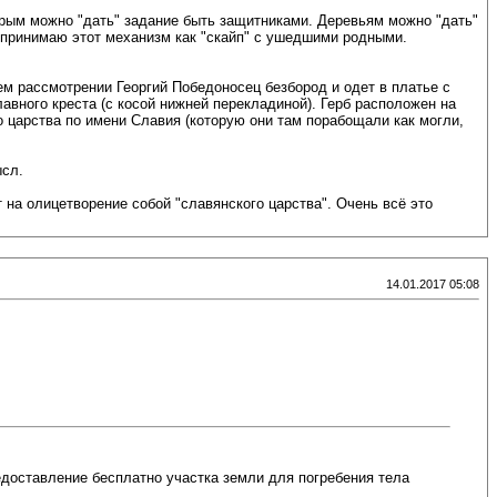
торым можно "дать" задание быть защитниками. Деревьям можно "дать"
спринимаю этот механизм как "скайп" с ушедшими родными.
м рассмотрении Георгий Победоносец безбород и одет в платье с
авного креста (с косой нижней перекладиной). Герб расположен на
о царства по имени Славия (которую они там порабощали как могли,
ысл.
 на олицетворение собой "славянского царства". Очень всё это
14.01.2017 05:08
едоставление бесплатно участка земли для погребения тела