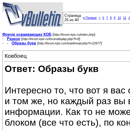
Страница
«
Первая
<
6
7
8
9
10
11
1
25 из 40
Форум осваивающих КОБ
(
)
http://forum.kpe.ru/index.php
-
Разное
(
)
http://forum.kpe.ru/forumdisplay.php?f=9
- -
Образы букв
(
)
http://forum.kpe.ru/showthread.php?t=22977
Ковбоец
Ответ: Образы букв
Интересно то, что вот я ва
и том же, но каждый раз вы
информации. Как то не мож
блоком (все что есть), по к