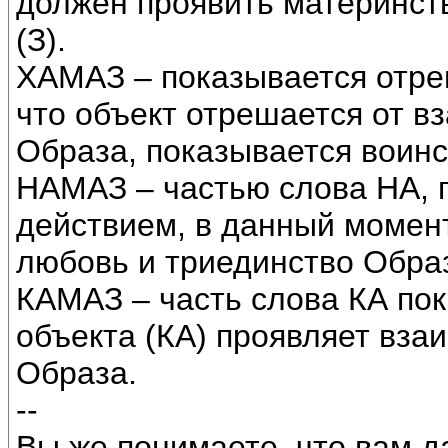
должен проявить материнств
(З).
ХАМАЗ – показывается отреш
что объект отрешается от в
Образа, показывается воин
НАМАЗ – частью слова НА, 
действием, в данный момен
любовь и триединство Обра
КАМАЗ – часть слова КА пок
объекта (КА) проявляет вза
Образа.
--
Вы же понимаете, что вам д