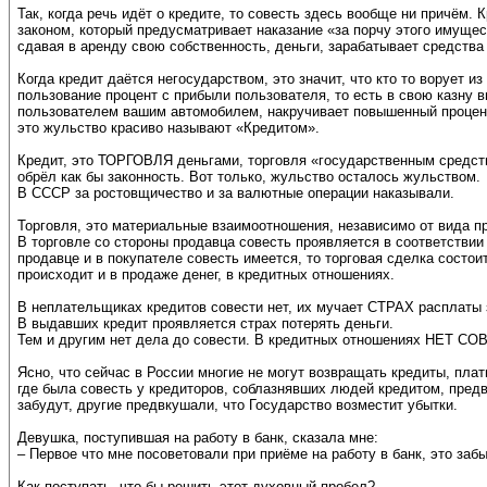
Так, когда речь идёт о кредите, то совесть здесь вообще ни причём. 
законом, который предусматривает наказание «за порчу этого имущес
сдавая в аренду свою собственность, деньги, зарабатывает средства
Когда кредит даётся негосударством, это значит, что кто то ворует 
пользование процент с прибыли пользователя, то есть в свою казну
пользователем вашим автомобилем, накручивает повышенный процент 
это жульство красиво называют «Кредитом».
Кредит, это ТОРГОВЛЯ деньгами, торговля «государственным средств
обрёл как бы законность. Вот только, жульство осталось жульством.
В СССР за ростовщичество и за валютные операции наказывали.
Торговля, это материальные взаимоотношения, независимо от вида п
В торговле со стороны продавца совесть проявляется в соответствии 
продавце и в покупателе совесть имеется, то торговая сделка состоит
происходит и в продаже денег, в кредитных отношениях.
В неплательщиках кредитов совести нет, их мучает СТРАХ расплаты з
В выдавших кредит проявляется страх потерять деньги.
Тем и другим нет дела до совести. В кредитных отношениях НЕТ СОВ
Ясно, что сейчас в России многие не могут возвращать кредиты, плати
где была совесть у кредиторов, соблазнявших людей кредитом, предв
забудут, другие предвкушали, что Государство возместит убытки.
Девушка, поступившая на работу в банк, сказала мне:
– Первое что мне посоветовали при приёме на работу в банк, это заб
Как поступать, что бы решить этот духовный пробел?