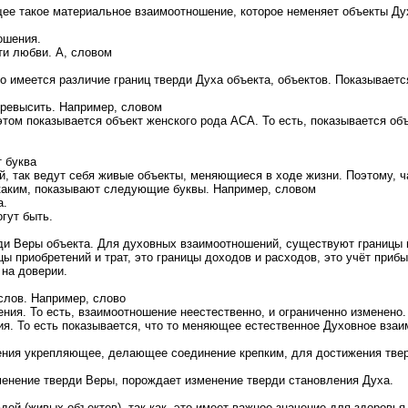
ее такое материальное взаимоотношение, которое неменяет объекты Ду
ошения.
ти любви. А, словом
о имеется различие границ тверди Духа объекта, объектов. Показываетс
превысить. Например, словом
том показывается объект женского рода АСА. То есть, показывается об
т буква
й, так ведут себя живые объекты, меняющиеся в ходе жизни. Поэтому, ч
 каким, показывают следующие буквы. Например, словом
а.
гут быть.
рди Веры объекта. Для духовных взаимоотношений, существуют границы
 приобретений и трат, это границы доходов и расходов, это учёт прибыл
 на доверии.
слов. Например, слово
ия. То есть, взаимоотношение неестественно, и ограниченно изменено.
. То есть показывается, что то меняющее естественное Духовное взаим
ния укрепляющее, делающее соединение крепким, для достижения твер
енение тверди Веры, порождает изменение тверди становления Духа.
дей (живых объектов), так как, это имеет важное значение для здоров