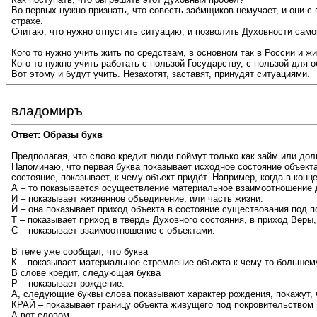
Во первых нужно признать, что совесть заёмщиков немучает, и они с 
страхе.
Считаю, что нужно отпустить ситуацию, и позволить Духовности само
Кого то нужно учить жить по средствам, в основном так в России и ж
Кого то нужно учить работать с пользой Государству, с пользой для 
Вот этому и будут учить. Незахотят, заставят, принудят ситуациями.
владомиръ
Ответ: Образы букв
Предполагая, что слово кредит люди поймут только как займ или до
Напоминаю, что первая буква показывает исходное состояние объект
состояние, показывает, к чему объект придёт. Например, когда в конц
А – то показывается осуществление материальное взаимоотношение
И – показывает жизненное объединение, или часть жизни.
Й – она показывает приход объекта в состояние существования под п
Т – показывает приход в твердь Духовного состояния, в приход Веры,
С – показывает взаимоотношение с объектами.
В теме уже сообщал, что буква
К – показывает материальное стремление объекта к чему то большем
В слове кредит, следующая буква
Р – показывает рождение.
А, следующие буквы слова показывают характер рождения, покажут, ч
КРАЙ – показывает границу объекта живущего под покровительством 
А вот словом