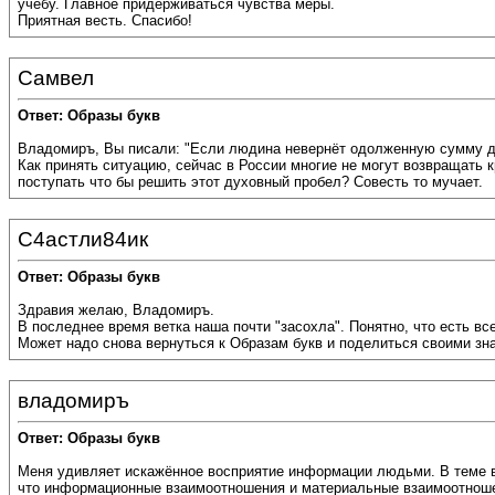
учёбу. Главное придерживаться чувства меры.
Приятная весть. Спасибо!
Самвел
Ответ: Образы букв
Владомиръ, Вы писали: "Если людина невернёт одолженную сумму ден
Как принять ситуацию, сейчас в России многие не могут возвращать к
поступать что бы решить этот духовный пробел? Совесть то мучает.
С4астли84ик
Ответ: Образы букв
Здравия желаю, Владомиръ.
В последнее время ветка наша почти "засохла". Понятно, что есть вс
Может надо снова вернуться к Образам букв и поделиться своими зн
владомиръ
Ответ: Образы букв
Меня удивляет искажённое восприятие информации людьми. В теме вы
что информационные взаимоотношения и материальные взаимоотноше