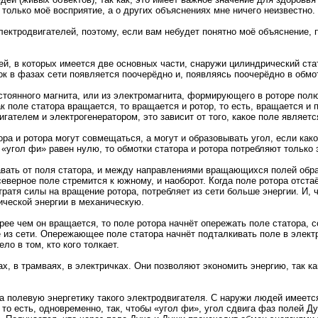
 только моё восприятие, а о других объяснениях мне ничего неизвестно.
ектродвигателей, поэтому, если вам небудет понятно моё объяснение, п
, в которых имеется две основных части, снаружи цилиндрический стато
ток в фазах сети появляется поочерёдно и, появляясь поочерёдно в обм
стоянного магнита, или из электромагнита, формирующего в роторе полю
 поле статора вращается, то вращается и ротор, то есть, вращается и 
гателем и электрогенератором, это зависит от того, какое поле являет
ра и ротора могут совмещаться, а могут и образовывать угол, если како
 «угол фи» равен нулю, то обмотки статора и ротора потребляют только
тавать от поля статора, и между направлениями вращающихся полей обр
еверное поле стремится к южному, и наоборот. Когда поле ротора отстаё
, тратя силы на вращение ротора, потребляет из сети больше энергии. И,
рической энергии в механическую.
рее чем он вращается, то поле ротора начнёт опережать поле статора, 
из сети. Опережающее поле статора начнёт подталкивать поле в электри
ло в том, кто кого толкает.
 в трамваях, в электричках. Они позволяют экономить энергию, так как
на полевую энергетику такого электродвигателя. С наружи людей имеет
то есть, одновременно, так, чтобы «угол фи», угол сдвига фаз полей Д