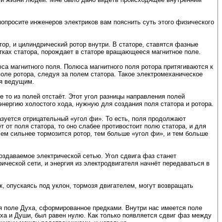
опросите инженеров электриков вам пояснить суть этого физического
р, и цилиндрический ротор внутри. В статоре, ставятся фазные
отках статора, порождает в статоре вращающееся магнитное поле.
са магнитного поля. Полюса магнитного поля ротора притягиваются к
поле ротора, следуя за полем статора. Такое электромеханическое
ся ведущим.
е то из полей отстаёт. Этот угол разницы направления полей
 энергию холостого хода, нужную для создания поля статора и ротора.
азуется отрицательный «угол фи». То есть, поля продолжают
т от поля статора, то оно слабее противостоит полю статора, и для
 чем сильнее тормозится ротор, тем больше «угол фи», и тем больше
создаваемое электрической сетью. Угол сдвига фаз станет
ческой сети, и энергия из электродвигателя начнёт передаваться в
, опускаясь под уклон, тормозя двигателем, могут возвращать
ся поле Духа, сформированное предками. Внутри нас имеется поле
уха и Души, был равен нулю. Как только появляется сдвиг фаз между