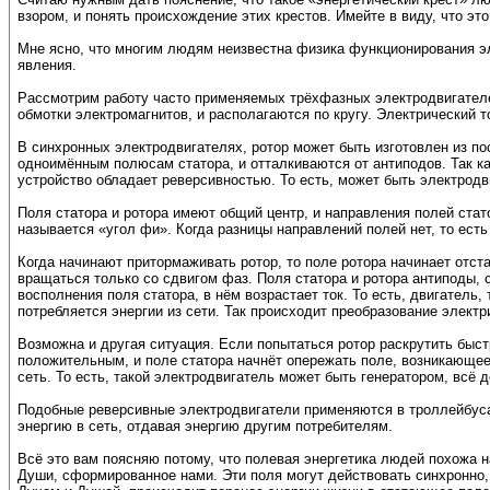
взором, и понять происхождение этих крестов. Имейте в виду, что это
Мне ясно, что многим людям неизвестна физика функционирования эл
явления.
Рассмотрим работу часто применяемых трёхфазных электродвигателей
обмотки электромагнитов, и располагаются по кругу. Электрический 
В синхронных электродвигателях, ротор может быть изготовлен из по
одноимённым полюсам статора, и отталкиваются от антиподов. Так как
устройство обладает реверсивностью. То есть, может быть электродви
Поля статора и ротора имеют общий центр, и направления полей стато
называется «угол фи». Когда разницы направлений полей нет, то есть
Когда начинают притормаживать ротор, то поле ротора начинает отс
вращаться только со сдвигом фаз. Поля статора и ротора антиподы, с
восполнения поля статора, в нём возрастает ток. То есть, двигатель
потребляется энергии из сети. Так происходит преобразование элект
Возможна и другая ситуация. Если попытаться ротор раскрутить быст
положительным, и поле статора начнёт опережать поле, возникающее 
сеть. То есть, такой электродвигатель может быть генератором, всё де
Подобные реверсивные электродвигатели применяются в троллейбусах,
энергию в сеть, отдавая энергию другим потребителям.
Всё это вам поясняю потому, что полевая энергетика людей похожа 
Души, сформированное нами. Эти поля могут действовать синхронно, 