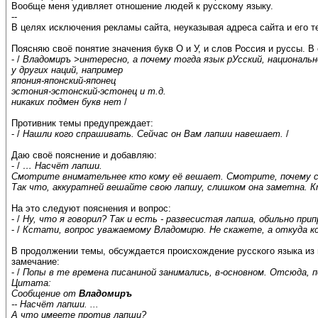
Вообще меня удивляет отношение людей к русскому языку.
--
В целях исключения рекламы сайта, неуказывая адреса сайта и его 
Поясняю своё понятие значения букв О и У, и слов Россия и руссы. В 
- /
Владомиръ >интересно, а почему тогда язык рУсский, националь
у других наций, например
япония-японский-японец
эстония-эстонский-эстонец и т.д.
никаких подмен букв нет
/
Противник темы предупреждает:
- /
Нашли кого спрашивать. Сейчас он Вам лапши навешает.
/
Даю своё пояснение и добавляю:
- /
… Насчёт лапши.
Смотрите внимательнее кто кому её вешает. Смотрите, почему ск
Так что, аккуратней вешайте свою лапшу, слишком она заметна. К
На это следуют пояснения и вопрос:
- /
Ну, что я говорил? Так и есть - развесистая лапша, обильно припр
- /
Кстати, вопрос уважаемому Владомирю. Не скажете, а откуда ко
В продолжении темы, обсуждается происхождение русского языка из г
замечание:
- /
Попы в те времена писаниной занимались, в-основном. Отсюда, по
Цитата:
Сообщение от
Владомиръ
-- Насчёт лапши. ...
А что имеете против лапши?