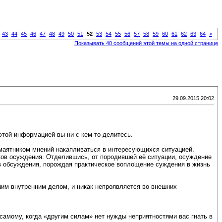
43
44
45
46
47
48
49
50
51
52
53
54
55
56
57
58
59
60
61
62
63
64
>
Показывать 40 сообщений этой темы на одной странице
29.09.2015 20:02
 этой информацией вы ни с кем-то делитесь.
 маятником мнений накапливаться в интересующихся ситуацией.
иков осуждения. Отделившись, от породившей её ситуации, осуждение
в обсуждения, порождая практическое воплощение суждения в жизнь
шим внутренним делом, и никак непроявляется во внешних
 самому, когда «другим силам» нет нужды неприятностями вас гнать в