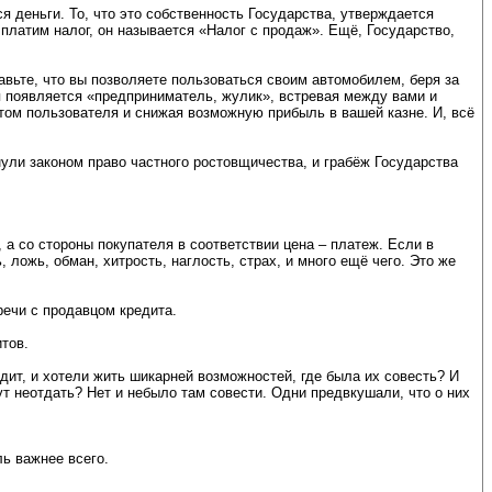
ся деньги. То, что это собственность Государства, утверждается
платим налог, он называется «Налог с продаж». Ещё, Государство,
тавьте, что вы позволяете пользоваться своим автомобилем, беря за
я появляется «предприниматель, жулик», встревая между вами и
том пользователя и снижая возможную прибыль в вашей казне. И, всё
ули законом право частного ростовщичества, и грабёж Государства
 а со стороны покупателя в соответствии цена – платеж. Если в
, ложь, обман, хитрость, наглость, страх, и много ещё чего. Это же
речи с продавцом кредита.
тов.
редит, и хотели жить шикарней возможностей, где была их совесть? И
т неотдать? Нет и небыло там совести. Одни предвкушали, что о них
ль важнее всего.