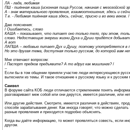
ЛА - лада, любимая
ПШ - пшённая каша (исконная пища Руссов, начиная с мезозойской э
А - знак материального проявления, взаимоотношения, здесь и сейча
Т.е. - Любимая пшённая каша здесь, сейчас, присно и во веки веков.
/
Даю пояснения:
/
Ошибаетесь, слово
КАША – показывает, что питает оно только тело, при этом, тольк
слово. Недостающие энергии жизни Духа и Души придётся добывать
А вот
ЛАПША – любовью питает Дух и Душу, поэтому употребляется в п
Но это другая тема, доступная только русским, до которой вам не
Мне отвечают вопросом:
/
Паспорт предков предъявите? А то вдруг как мишлинге?
/
--
Если бы в том общении приняли участие люди интересующиеся русски
вытеснили из темы. И такое отношение к русскому языку и к русским
Самвел
В форуме сайта КОБ люди отличаются стремлением понять информац
разговаривают меж собой или они дерутся, имеется различие, или не
Или другие действия. Смотрите, имеются различия в действиях, прода
способе зарабатывания денег. Как иногда говорят, что можно сделать
разные проявления и приходится подробно объяснять.
Когда вы даёте информацию, то может проявляться совесть, если инф
другом.