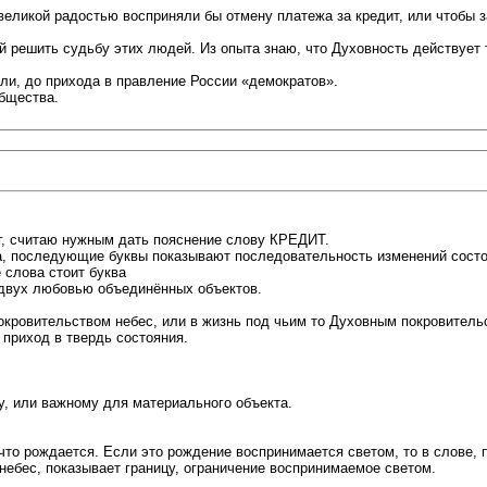
великой радостью восприняли бы отмену платежа за кредит, или чтобы за 
й решить судьбу этих людей. Из опыта знаю, что Духовность действует 
или, до прихода в правление России «демократов».
общества.
лг, считаю нужным дать пояснение слову КРЕДИТ.
а, последующие буквы показывают последовательность изменений состоя
е слова стоит буква
 двух любовью объединённых объектов.
окровительством небес, или в жизнь под чьим то Духовным покровительс
 приход в твердь состояния.
у, или важному для материального объекта.
то рождается. Если это рождение воспринимается светом, то в слове, п
небес, показывает границу, ограничение воспринимаемое светом.