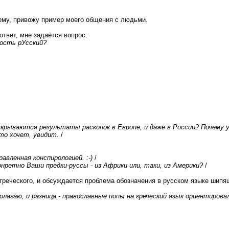
тему, привожу пример моего общения с людьми.
ответ, мне задаётся вопрос:
ность рУсский?
рываются результаты раскопок в Европе, и даже в России? Почему 
то хочет, увидит.
/
авленная конспирологией. :-)
/
нретно Ваши предки-руссы - из Африки или, таки, из Америки?
/
реческого, и обсуждается проблема обозначения в русском языке шипящи
лагаю, и разница - православные попы на греческий язык ориентировал