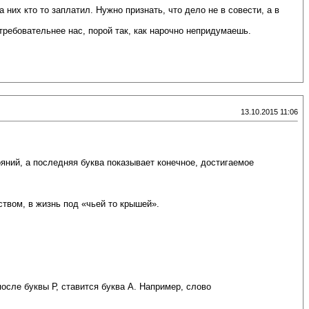
них кто то заплатил. Нужно признать, что дело не в совести, а в
требовательнее нас, порой так, как нарочно непридумаешь.
13.10.2015 11:06
ний, а последняя буква показывает конечное, достигаемое
твом, в жизнь под «чьей то крышей».
осле буквы Р, ставится буква А. Например, слово