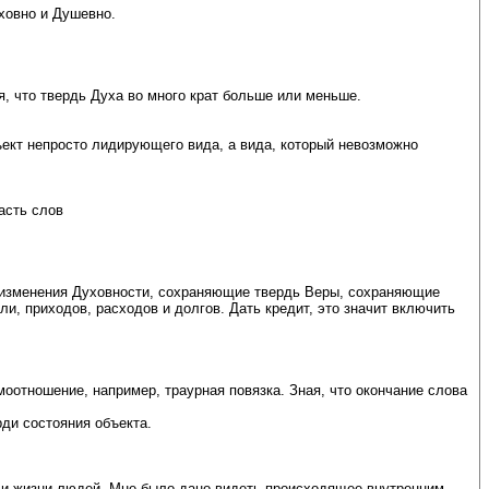
ховно и Душевно.
я, что твердь Духа во много крат больше или меньше.
ъект непросто лидирующего вида, а вида, который невозможно
асть слов
 изменения Духовности, сохраняющие твердь Веры, сохраняющие
и, приходов, расходов и долгов. Дать кредит, это значит включить
оотношение, например, траурная повязка. Зная, что окончание слова
ди состояния объекта.
ья и жизни людей. Мне было дано видеть происходящее внутренним