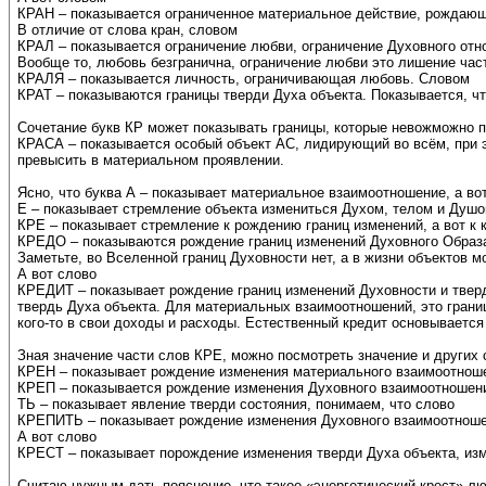
КРАН – показывается ограниченное материальное действие, рождающ
В отличие от слова кран, словом
КРАЛ – показывается ограничение любви, ограничение Духовного отн
Вообще то, любовь безгранична, ограничение любви это лишение час
КРАЛЯ – показывается личность, ограничивающая любовь. Словом
КРАТ – показываются границы тверди Духа объекта. Показывается, чт
Сочетание букв КР может показывать границы, которые невожможно 
КРАСА – показывается особый объект АС, лидирующий во всём, при э
превысить в материальном проявлении.
Ясно, что буква А – показывает материальное взаимоотношение, а во
Е – показывает стремление объекта измениться Духом, телом и Душо
КРЕ – показывает стремление к рождению границ изменений, а вот к
КРЕДО – показываются рождение границ изменений Духовного Образ
Заметьте, во Вселенной границ Духовности нет, а в жизни объектов мо
А вот слово
КРЕДИТ – показывает рождение границ изменений Духовности и тве
твердь Духа объекта. Для материальных взаимоотношений, это границы
кого-то в свои доходы и расходы. Естественный кредит основывается
Зная значение части слов КРЕ, можно посмотреть значение и других 
КРЕН – показывает рождение изменения материального взаимоотношен
КРЕП – показывается рождение изменения Духовного взаимоотношения
ТЬ – показывает явление тверди состояния, понимаем, что слово
КРЕПИТЬ – показывает рождение изменения Духовного взаимоотноше
А вот слово
КРЕСТ – показывает порождение изменения тверди Духа объекта, изм
Считаю нужным дать пояснение, что такое «энергетический крест» лю