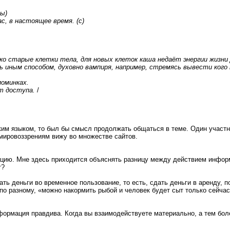
ры)
с, в настоящее время. (с)
о старые клетки тела, для новых клеток каша недаёт энергии жизни 
 иным способом, духовно вампиря, например, стремясь вывести кого 
оминках.
т доступа.
/
м языком, то был бы смысл продолжать общаться в теме. Один участни
 мировоззрениям вижу во множестве сайтов.
ию. Мне здесь приходится объяснять разницу между действием информ
т?
ть деньги во временное пользование, то есть, сдать деньги в аренду, 
 по разному, «можно накормить рыбой и человек будет сыт только сейчас
ормация правдива. Когда вы взаимодействуете материально, а тем более