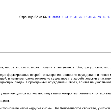
Страница 52 из 64
«
Первая
<
33
34
35
36
37
38
39
40
41
42
е, что за это кто то может получить, вы учитесь. Это, при условии, что
одит формирование второй точки зрения, и энергия осуждения начинает
вшей, и начинает самостоятельно существовать за счёт энергии участн
уждающих людей. Порождённый осуждением Образ, влияет на участнико
туации находится полностью под вашим контролем, является только ва
уациям.
 и тормошите некие «другие силы». Это Человеческое свойство, учиться