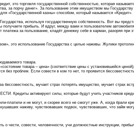
Кредит, это торговля государственной собственностью, которая называет
тва, за порчу денег». За пользование этим имуществом мы Государству 
 для «Государственной казны» способом, который называется «Кредит».
из Государства, используя государственную собственность. Вот вы предс
 вы получаете прибыль. И вдруг, между вами и пользователем автомобил
платежа за пользование, кладёт денежку себе в карман, разоряя при э
ом», это использование Государства с целью наживы. Жулики протолкн
родаваемого товара.
«состояние товара – цена» (соответствие цены с установившейся ценой),
ся без проблем. Если совести в ком то нет, то проявится бессовестность
а бессовестность, мучает страх потерять имущество, мучает страх вст
ЕСТИ. Кредиты активируют силы, которые будут учить участников креди
ли-платили и не могут, и скорее всего не смогут уже. А, когда брали к
кушавших наживу, чувствовавших подвох, чувствовавших, что займ могу
ыть о чести, совести, человечности, учи должностные инструкции, прибы