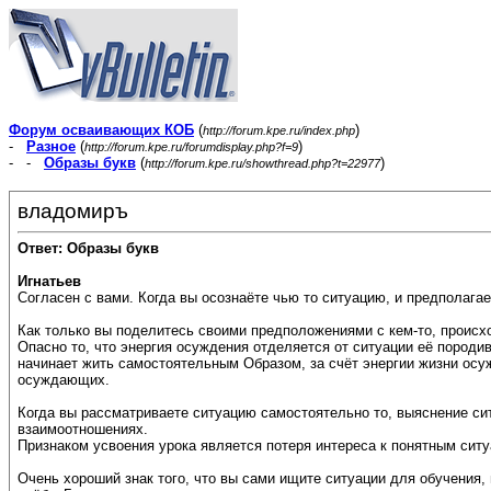
Форум осваивающих КОБ
(
)
http://forum.kpe.ru/index.php
-
Разное
(
)
http://forum.kpe.ru/forumdisplay.php?f=9
- -
Образы букв
(
)
http://forum.kpe.ru/showthread.php?t=22977
владомиръ
Ответ: Образы букв
Игнатьев
Согласен с вами. Когда вы осознаёте чью то ситуацию, и предполагает
Как только вы поделитесь своими предположениями с кем-то, происх
Опасно то, что энергия осуждения отделяется от ситуации её породи
начинает жить самостоятельным Образом, за счёт энергии жизни ос
осуждающих.
Когда вы рассматриваете ситуацию самостоятельно то, выяснение си
взаимоотношениях.
Признаком усвоения урока является потеря интереса к понятным сит
Очень хороший знак того, что вы сами ищите ситуации для обучения,