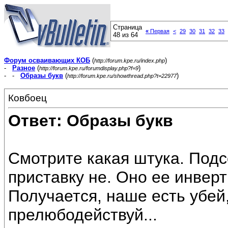
Страница
«
Первая
<
29
30
31
32
33
48 из 64
Форум осваивающих КОБ
(
)
http://forum.kpe.ru/index.php
-
Разное
(
)
http://forum.kpe.ru/forumdisplay.php?f=9
- -
Образы букв
(
)
http://forum.kpe.ru/showthread.php?t=22977
Ковбоец
Ответ: Образы букв
Смотрите какая штука. Под
приставку не. Оно ее инверт
Получается, наше есть убей
прелюбодействуй...