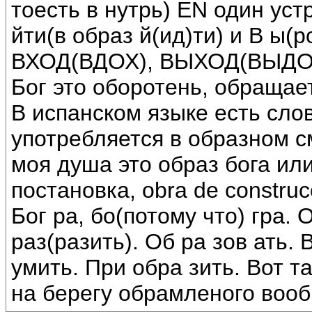
тоесть в нутрь) EN один уст
йти(в образ й(ид)ти) и В ы(
ВХОД(ВДОХ), ВЫХОД(ВЫДО
Бог это оборотень, обращает
В испанском языке есть сло
употребляется в образном см
моя душа это образ бога или
постановка, obra de constru
Бог ра, бо(потому что) гра. 
раз(разить). Об ра зов ать. 
умить. При обра зить. Вот т
на берегу обрамленого воо