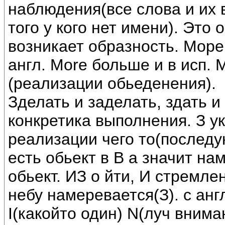
наблюдения(все слова и их
того у кого нет имени). Это
возникает образность. Море
англ. More больше и в исп. 
(реализации обьеденения).
Зделать и заделать, здать и
конкретика выполнения. З у
реализации чего то(последую
есть обьект в В а значит на
обьект. ИЗ о йти, И стремле
небу намеревается(З). с англ
I(какойто один) N(луч внима