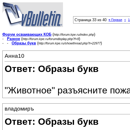
Страница 33 из 40
«
Первая
<
1
Форум осваивающих КОБ
(
)
http://forum.kpe.ru/index.php
-
Разное
(
)
http://forum.kpe.ru/forumdisplay.php?f=9
- -
Образы букв
(
)
http://forum.kpe.ru/showthread.php?t=22977
Анна10
Ответ: Образы букв
"Животное" разъясните пожа
владомиръ
Ответ: Образы букв