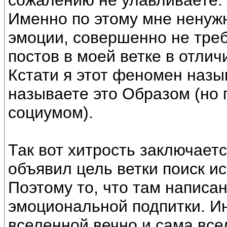
сожалению не улавливаете.
Именно по этому мне ненуж
эмоции, совершенно не тре
постов в моей ветке в отлич
Кстати я этот феномен назы
называете это Образом (но п
социумом).
Так вот хитрость заключается
объявил цель ветки поиск и
Поэтому то, что там написан
эмоциональной подпитки. И
вселенной вечно и сама все