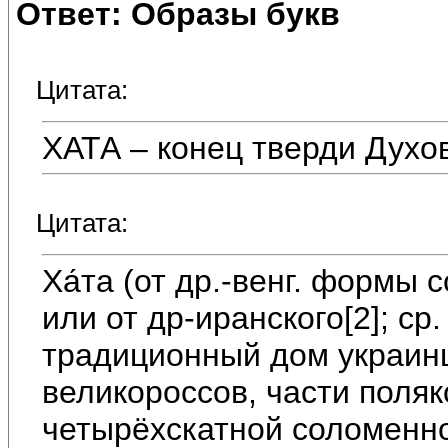
Ответ: Образы букв
Цитата:
ХАТА – конец тверди Духо
Цитата:
Ха́та (от др.-венг. формы 
или от др-иранского[2]; ср
традиционный дом украин
великороссов, части поляк
четырёхскатной соломенн