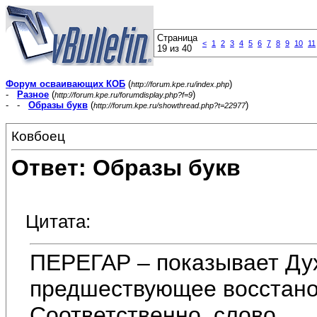
Страница
<
1
2
3
4
5
6
7
8
9
10
11
19 из 40
Форум осваивающих КОБ
(
)
http://forum.kpe.ru/index.php
-
Разное
(
)
http://forum.kpe.ru/forumdisplay.php?f=9
- -
Образы букв
(
)
http://forum.kpe.ru/showthread.php?t=22977
Ковбоец
Ответ: Образы букв
Цитата:
ПЕРЕГАР – показывает Ду
предшествующее восстано
Соответственно, слово