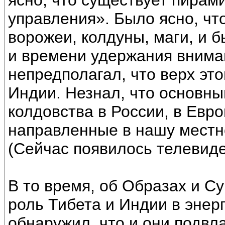
ясно, что существует пирам
управления». Было ясно, чт
ворожеи, колдуны, маги, и б
и времени удержания вниман
непредполагал, что верх эт
Индии. Незнал, что основн
колдовства в России, в Евр
направленные в нашу местно
(Сейчас появилось телевиде
В то время, об Образах и С
роль Тибета и Индии в энер
обнаружил, что и они подвла