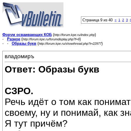
Страница 9 из 40
<
1
2
3
Форум осваивающих КОБ
(
)
http://forum.kpe.ru/index.php
-
Разное
(
)
http://forum.kpe.ru/forumdisplay.php?f=9
- -
Образы букв
(
)
http://forum.kpe.ru/showthread.php?t=22977
владомиръ
Ответ: Образы букв
СЗРО.
Речь идёт о том как понима
своему, ну и понимай, как з
Я тут причём?