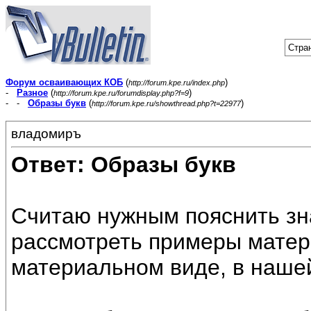
Стран
Форум осваивающих КОБ
(
)
http://forum.kpe.ru/index.php
-
Разное
(
)
http://forum.kpe.ru/forumdisplay.php?f=9
- -
Образы букв
(
)
http://forum.kpe.ru/showthread.php?t=22977
владомиръ
Ответ: Образы букв
Считаю нужным пояснить зна
рассмотреть примеры матер
материальном виде, в наше