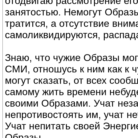
отодвигаю рассмотрение его
занятостью. Немогут Образы
тратится, а отсутствие вним
самоликвидируются, распад
Знаю, что чужие Образы мог
СМИ, отношусь к ним как к 
могут сказать, от всех сооб
самому жить времени небуде
своими Образами. Учат неза
непротивостоять им, учат н
Учат непитать своей Энерг
Образы.