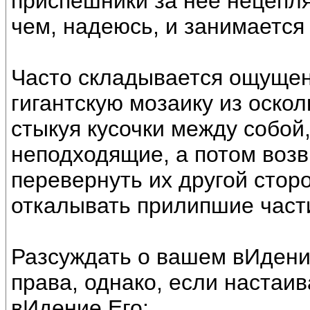
приспешники за неё нецеп
чем, надеюсь, и занимаетс
Часто складывается ощущен
гигантскую мозаику из оско
стыкуя кусочки между собой
неподходящие, а потом воз
перевернуть их другой сторо
откалывать прилипшие части
Разсуждать о вашем вИдени
права, однако, если настаив
вИдение Его: