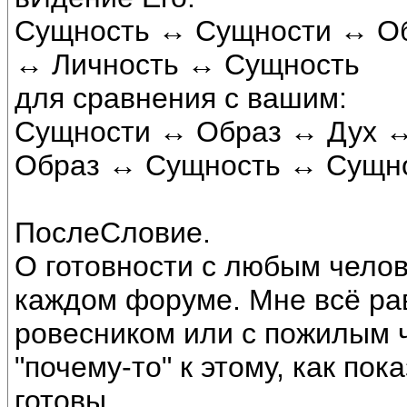
Сущность ↔ Сущности ↔ О
↔ Личность ↔ Сущность
для сравнения с вашим:
Сущности ↔ Образ ↔ Дух 
Образ ↔ Сущность ↔ Сущн
ПослеСловие.
О готовности с любым челов
каждом форуме. Мне всё рав
ровесником или с пожилым 
"почему-то" к этому, как пок
готовы.