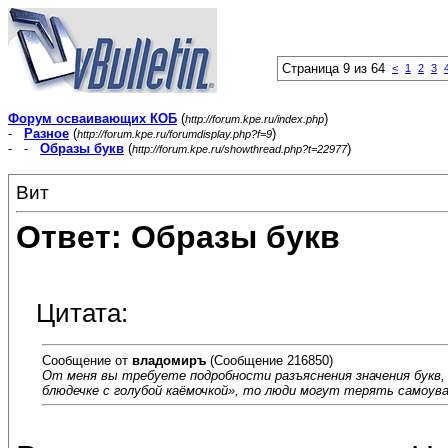
Страница 9 из 64
<
1
2
3
Форум осваивающих КОБ
(
)
http://forum.kpe.ru/index.php
-
Разное
(
)
http://forum.kpe.ru/forumdisplay.php?f=9
- -
Образы букв
(
)
http://forum.kpe.ru/showthread.php?t=22977
Вит
Ответ: Образы букв
Цитата:
Сообщение от
владомиръ
(Сообщение 216850)
От меня вы требуете подробности разъяснения значения букв,
блюдечке с голубой каёмочкой», то люди могут терять самоув