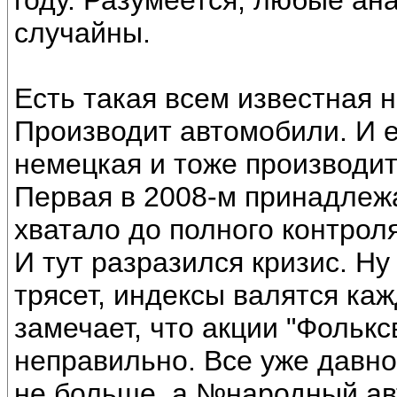
году. Разумеется, любые ан
случайны.
Есть такая всем известная 
Производит автомобили. И е
немецкая и тоже производит
Первая в 2008-м принадлежа
хватало до полного контрол
И тут разразился кризис. Ну
трясет, индексы валятся каж
замечает, что акции "Фолькс
неправильно. Все уже давно
не больше, а №народный авт