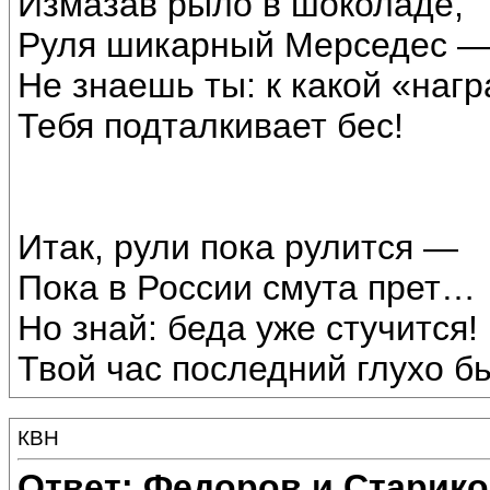
Измазав рыло в шоколаде,
Руля шикарный Мерседес 
Не знаешь ты: к какой «наг
Тебя подталкивает бес!
Итак, рули пока рулится —
Пока в России смута прет…
Но знай: беда уже стучится!
Твой час последний глухо б
КВН
Ответ: Федоров и Старик