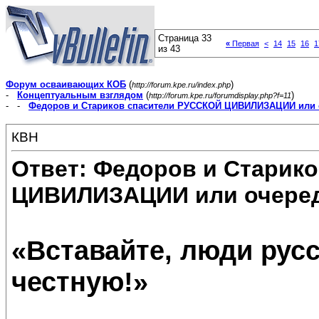
Страница 33
«
Первая
<
14
15
16
1
из 43
Форум осваивающих КОБ
(
)
http://forum.kpe.ru/index.php
-
Концептуальным взглядом
(
)
http://forum.kpe.ru/forumdisplay.php?f=11
- -
Федоров и Стариков спасители РУССКОЙ ЦИВИЛИЗАЦИИ или 
КВН
Ответ: Федоров и Старик
ЦИВИЛИЗАЦИИ или очеред
«Вставайте, люди русс
честную!»