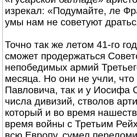
изрекал: «Подумайте, ле Фр
умы нам не советуют дратьс
Точно так же летом 41-го г
сможет продержаться Совет
непобедимых армий Третьего
месяца. Но они не учли, что
Павловича, так и у Иосифа 
числа дивизий, стволов арт
который и во время нашеств
время войны с Третьим Рей
всю Европу, сумел переломи