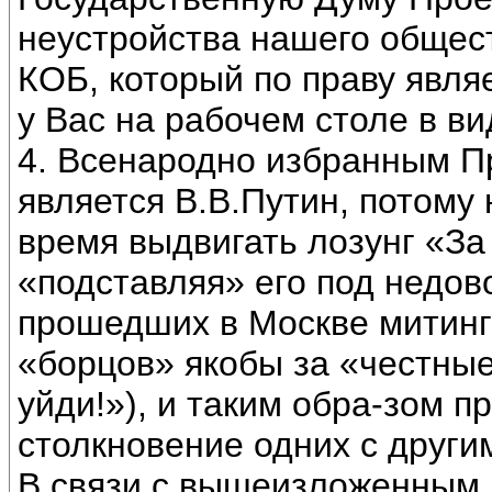
неустройства нашего общес
КОБ, который по праву явл
у Вас на рабочем столе в 
4. Всенародно избранным П
является В.В.Путин, потому
время выдвигать лозунг «За
«подставляя» его под недов
прошедших в Москве митинго
«борцов» якобы за «честны
уйди!»), и таким обра-зом 
столкновение одних с други
В связи с вышеизложенным 