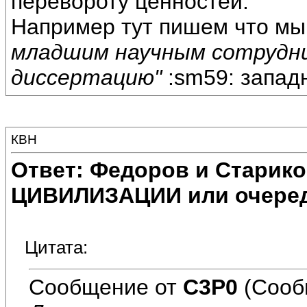
перевороту ценностей.
Например тут пишем что мы
младшим научным сотрудн
диссертацию"
:sm59: западн
КВН
Ответ: Федоров и Старик
ЦИВИЛИЗАЦИИ или очеред
Цитата:
Сообщение от
C3P0
(Сооб