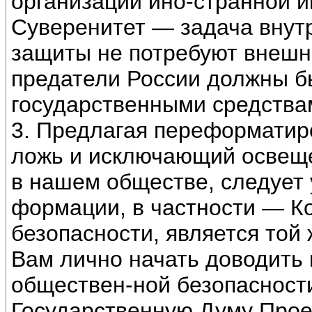
организации ино-странной и
Суверенитет — задача внутри
защиты не потребуют внешни
предатели России должны 
государственными средства
3. Предлагая переформати
ложь и исключающий освеще
в нашем обществе, следует 
формации, в частности — К
безопасности, является той
Вам лично начать доводить
обществен-ной безопасности
Государственную Думу Прое