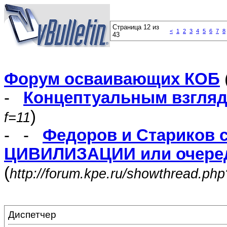
Страница 12 из
<
1
2
3
4
5
6
7
8
43
Форум осваивающих КОБ
-
Концептуальным взгля
)
f=11
- -
Федоров и Стариков 
ЦИВИЛИЗАЦИИ или очеред
(
http://forum.kpe.ru/showthread.ph
Диспетчер