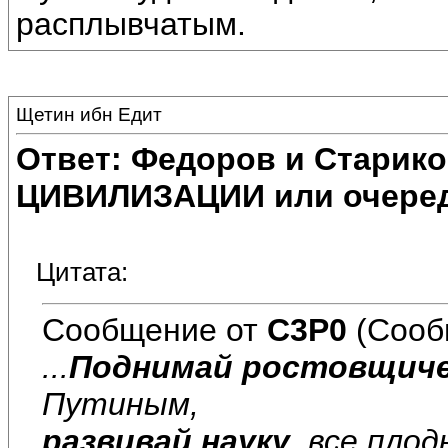
расплывчатым.
Щетин ибн Едит
Ответ: Федоров и Старик
ЦИВИЛИЗАЦИИ или очеред
Цитата:
Сообщение от
C3P0
(Сооб
...
Поднимай ростовщиче
Путиным,
развивай науку
, все пло