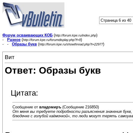
Страница 6 из 40
Форум осваивающих КОБ
(
)
http://forum.kpe.ru/index.php
-
Разное
(
)
http://forum.kpe.ru/forumdisplay.php?f=9
- -
Образы букв
(
)
http://forum.kpe.ru/showthread.php?t=22977
Вит
Ответ: Образы букв
Цитата:
Сообщение от
владомиръ
(Сообщение 216850)
От меня вы требуете подробности разъяснения значения букв,
блюдечке с голубой каёмочкой», то люди могут терять самоув