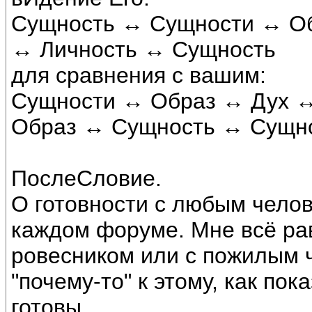
Сущность ↔ Сущности ↔ О
↔ Личность ↔ Сущность
для сравнения с вашим:
Сущности ↔ Образ ↔ Дух 
Образ ↔ Сущность ↔ Сущн
ПослеСловие.
О готовности с любым челов
каждом форуме. Мне всё рав
ровесником или с пожилым 
"почему-то" к этому, как пок
готовы.