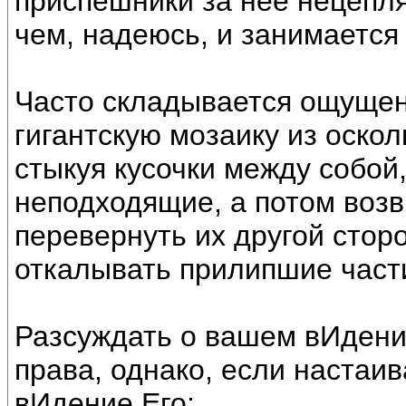
приспешники за неё нецеп
чем, надеюсь, и занимаетс
Часто складывается ощущен
гигантскую мозаику из оско
стыкуя кусочки между собой
неподходящие, а потом воз
перевернуть их другой сторо
откалывать прилипшие части
Разсуждать о вашем вИдени
права, однако, если настаив
вИдение Его: