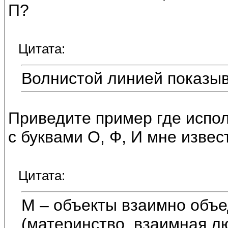
П?
Цитата:
Волнистой линией показыв
Приведите пример где испол
с буквами О, Ф, И мне извес
Цитата:
М – объекты взаимно объ
(материнство, взаимная л