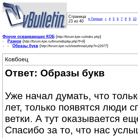
Страница
«
Первая
<
4
5
6
7
8
9
10
23 из 40
Форум осваивающих КОБ
(
)
http://forum.kpe.ru/index.php
-
Разное
(
)
http://forum.kpe.ru/forumdisplay.php?f=9
- -
Образы букв
(
)
http://forum.kpe.ru/showthread.php?t=22977
Ковбоец
Ответ: Образы букв
Уже начал думать, что тольк
лет, только появятся люди 
ветки. А тут оказывается ещ
Спасибо за то, что нас усл