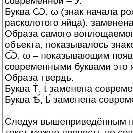
современной – У.
Буква Ѡ, ω (знак начала ро
расколотого яйца), заменен
Образа самого воплощаемого
объекта, показывалось знак
Ѿ, ϖ – показывающим появ
современными буквами это 
Образа твердь.
Буква Ṫ, ṫ заменена современ
Буква Ѣ́, ҍ́ заменена соврем
Следуя вышеприведённым п
текст можно прочесть по со