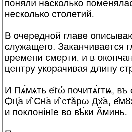
поняли насколько поменялас
несколько столетий.
В очередной главе описыва
служащего. Заканчивается г
времени смерти, и в оконча
центру укорачивая длину стр
И Пѧ́мѧть е̑гώ почитѧ́гтѩ, въ
Ѻц҃а и̂ Сн҃а и̂ ст҃а́рω Дх҃а, е̂м
и поклонiнïе во вҍ́ки Ᾰминь.