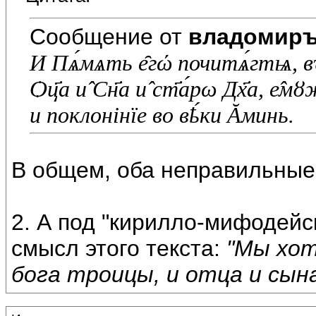
Сообщение от
владомир
И Пѧ́мѧть е̑гώ почитѧ́гтѩ, въ
Ѻц҃а и̂ Сн҃а и̂ ст҃а́рω Дх҃а, е̂м
и поклонiнïе во вҍ́ки Ᾰминь.
В общем, оба неправильные
2. А под "кирилло-мифодейс
смысл этого текста:
"Мы хот
бога троицы, и отца и сына