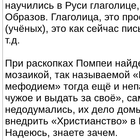
научились в Руси глаголице
Образов. Глаголица, это п
(учёных), это как сейчас пи
т.д.
При раскопках Помпеи найд
мозаикой, так называемой «
мефодием» тогда ещё и непа
чужое и выдать за своё», с
недодумались, их дело дом
внедрить «Христианство» в 
Надеюсь, знаете зачем.