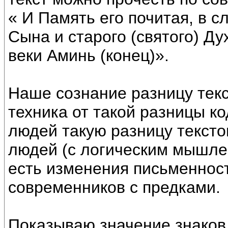
« И Память его почитая, в с
Сына и старого (святого) Ду
веки Аминь (конец)».
Наше сознание разницу тек
техника от такой разницы ко
людей такую разницу текстов
людей (с логическим мышлен
есть изменения письменност
современников с предками.
Показываю значение знаков