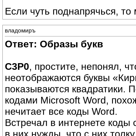
Если чуть поднапрячься, то
владомиръ
Ответ: Образы букв
С3Р0
, простите, непонял, 
неотображаются буквы «Кир
показываются квадратики. 
кодами Microsoft Word, пох
нечитает все коды Word.
Встречал в интернете коды с
в них нужды, что с них толку