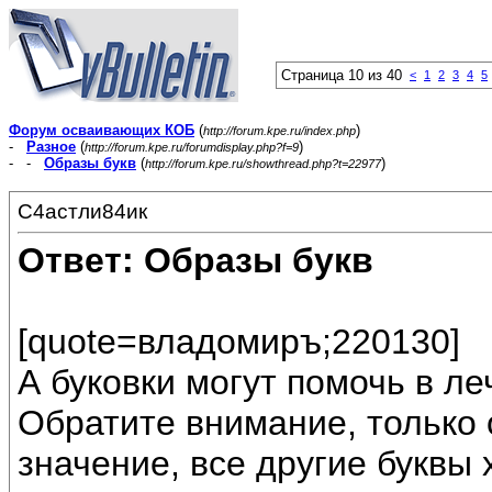
Страница 10 из 40
<
1
2
3
4
5
Форум осваивающих КОБ
(
)
http://forum.kpe.ru/index.php
-
Разное
(
)
http://forum.kpe.ru/forumdisplay.php?f=9
- -
Образы букв
(
)
http://forum.kpe.ru/showthread.php?t=22977
С4астли84ик
Ответ: Образы букв
[quote=владомиръ;220130]
А буковки могут помочь в ле
Обратите внимание, только 
значение, все другие буквы