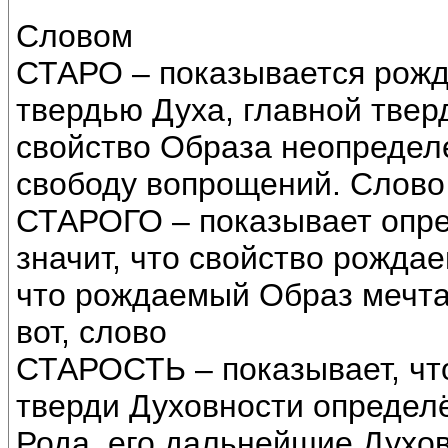
Словом
СТАРО – показывается рож
твердью Духа, главной твер
свойство Образа неопределе
свободу вопрощений. Слово
СТАРОГО – показывает опре
значит, что свойство рожда
что рождаемый Образ мечтат
вот, слово
СТАРОСТЬ – показывает, чт
тверди Духовности определ
Рода, его дальнейшие Духо