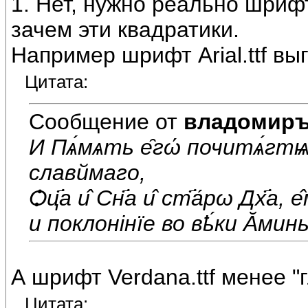
1. Нет, нужно реально шриф
зачем эти квадратики.
Например шрифт Arial.ttf вы
Цитата:
Сообщение от
владомир
И Пѧ́мѧть е̑гώ почитѧ́гтѩ
славймаго,
Ѻц҃а и̂ Сн҃а и̂ ст҃а́рω Дх҃а, 
и поклонiнïе во вҍ́ки Ᾰминь
А шрифт Verdana.ttf менее "г
Цитата: