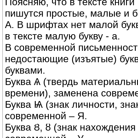
Поясняю, что в тексте книги 
пишутся простые, малые и 
А. В шрифтах нет малой бук
в тексте малую букву - а.
В современной письменност
недостающие (изъятые) бу
буквами.
Буква Ѧ (твердь материаль
времени), заменена совреме
Буква Ѩ (знак личности, зна
современной – Я.
Буква Ȣ, ȣ (знак нахождения