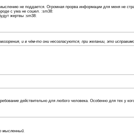
 осмыслению не поддается. Огромная прорва информации для меня не стр
роде с ума не сошел. :sm38:
 будут жертвы :sm38:
воззрения, и в чём-то они несогласуются, при желании, это исправимо
требование действительно для любого человека. Особенно для тех у ког
ко мысленный.