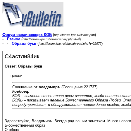
Форум осваивающих КОБ
(
)
http://forum.kpe.ru/index.php
-
Разное
(
)
http://forum.kpe.ru/forumdisplay.php?f=9
- -
Образы букв
(
)
http://forum.kpe.ru/showthread.php?t=22977
С4астли84ик
Ответ: Образы букв
Цитата:
Сообщение от
владомиръ
(Сообщение 221737)
Ковбоец
,
БОЛ – значение этого слова всем известно, когда оно возникае
БОЛЬ – показывает явление Божественного Образа Любви. Это к
непредупреждают, и обнаруживается повреждение поздно, когд
Здравствуйте, Владомиръ. Всегда рад вашим заметкам. Много нового
Б-божественный образ
О-образ