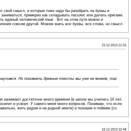
 свой смысл, и которые тоже надо бы разобрать на буквы и
 заниматься, примерно как складывать пасьянс или делать оригами.
ть единый человеческий язык . Вот на этом пути можно и
ления совсем другой. Можем знать все буквы, все слова, но смысл
23.12.2013 21:32
 научимся. Но понимать древние тексты мы уже не можем, так
ия занимают достаточно много времени (в школе мы учились 10 лет,
осилит и усвоит. У самого меня много вопросов. Понимаю, что если
авильно, жить родом и на родной земле) и познаем и поймем (со
23.12.2013 22:48