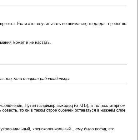
оекта. Если это не учитывать во внимание, тогда да - проект по
мания может и не настать.
ить то, что творят рабовладельцы.
и исключения, Путин например выходец из КГБ), в толпоэлитарном
 совесть, то он в таком строе обречен оставаться в нижнем слое
луколониальный, хреноколониальный... ему было пофиг, его