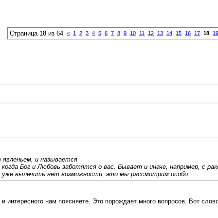
Страница 18 из 64
<
1
2
3
4
5
6
7
8
9
10
11
12
13
14
15
16
17
18
1
т явленьем, и называется
огда Бог и Любовь заботятся о вас. Бывает и иначе, например, с рак
а уже вылечить нет возможности, это мы рассмотрим особо.
 и интересного нам поясняете. Это порождает много вопросов. Вот сло