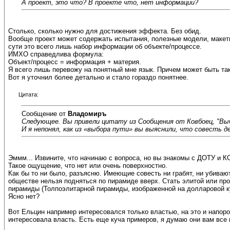
А проект, это что? В проекте что, нет информации?
Столько, сколько нужно для достижения эффекта. Без обид.
Вообще проект может содержать испытания, полезные модели, макеты.
сути это всего лишь набор информации об объекте/процессе.
ИМХО справедлива формула:
Объект/процесс = информация + материя.
Я всего лишь перевожу на понятный мне язык. Причем может быть так
Вот я уточнил более детально и стало гораздо понятнее.
Цитата:
Сообщение от
Владомиръ
Следующее. Вы привели цитату из Сообщения от Ковбоец, "Выб
И я непонял, как из «выбора пути» вы выяснили, что совесть
Эммм... Извините, что начинаю с вопроса, но вы знакомы с ДОТУ и 
Такое ощущение, что нет или очень поверхностно.
Как бы то ни было, разъясню. Имеющие совесть ни грабят, ни убиваю
обществе нельзя подняться по пирамиде вверх. Стать элитой или прой
пирамиды (Толпоэлитарной пирамиды, изображенной на долларовой ку
Ясно нет?
Вот Ельцин например интересовался только властью, на это и напоро
интересовала власть. Есть еще куча примеров, я думаю они вам все 