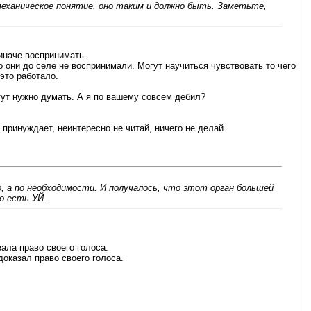
 механическое понятие, оно таким и должно быть. Заметьте,
 иначе воспринимать.
 они до селе не воспринимали. Могут научиться чувствовать то чего
это работало.
 тут нужно думать. А я по вашему совсем дебил?
е принуждает, неинтересно не читай, ничего не делай.
о, а по необходимости. И получалось, что этот орган большей
о есть УЙ.
ала право своего голоса.
доказал право своего голоса.