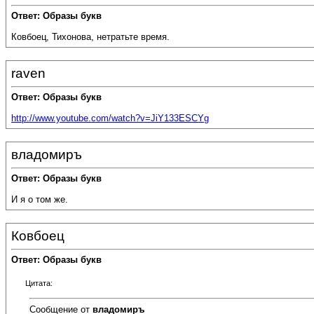
Ответ: Образы букв
Ковбоец, Тихонова, нетратьте время.
raven
Ответ: Образы букв
http://www.youtube.com/watch?v=JiY133ESCYg
владомиръ
Ответ: Образы букв
И я о том же.
Ковбоец
Ответ: Образы букв
Цитата:
Сообщение от
владомиръ