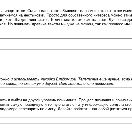
ы, чаще те же. Смысл слов тоже объясняет словами, которые тоже имеют
наткнёмся на нестыковки. Просто для собственного интереса можно этим
, хотя бы для лингвистов. В лингвистах тоже смысла нет. Лучше созда
ся. Но понимать древние тексты мы уже не можем, так как процесс мыш
можно и использовать находки Владомира. Телепатия ещё лучше, если
все слова, но смысл уже другой. Вот это мало кто понимает.
леть и выйти на другой уровень понимания. Процесс познания и пониман
ыложит самую правдивую и точную статью - эту информацию вряд ли кто 
адомира переварить не смогу. Давайте работать над собой (питаться пр