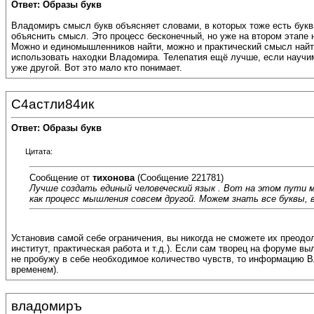
Ответ: Образы букв
Владомиръ смысл букв объясняет словами, в которых тоже есть букв
объяснить смысл. Это процесс бесконечный, но уже на втором этапе 
Можно и единомышленников найти, можно и практический смысл найти 
использовать находки Владомира. Телепатия ещё лучше, если научим
уже другой. Вот это мало кто понимает.
С4астли84ик
Ответ: Образы букв
Цитата:
Сообщение от
тихонова
(Сообщение 221781)
Лучше создать единый человеческий язык . Вот на этом пути 
как процесс мышления совсем другой. Можем знать все буквы, 
Установив самой себе ограничения, вы никогда не сможете их преодо
институт, практическая работа и т.д.). Если сам творец на форуме в
не пробужу в себе необходимое количество чувств, то информацию Вл
временем).
владомиръ