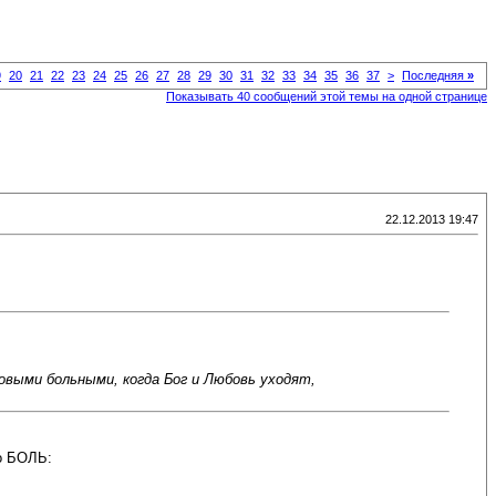
9
20
21
22
23
24
25
26
27
28
29
30
31
32
33
34
35
36
37
>
Последняя
»
Показывать 40 сообщений этой темы на одной странице
22.12.2013 19:47
овыми больными, когда Бог и Любовь уходят,
во БОЛЬ: