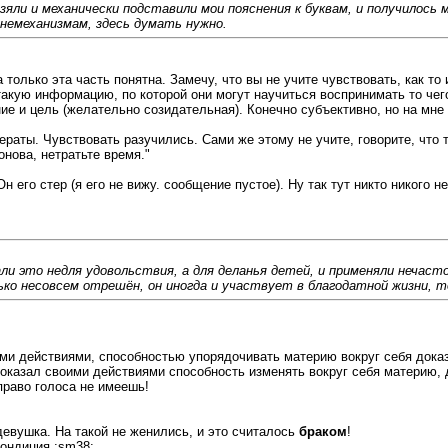
зяли и механически подставили мои пояснения к буквам, и получилось
немеханизмам, здесь думать нужно.
только эта часть понятна. Замечу, что вы не учите чувствовать, как то
кую информацию, по которой они могут научиться воспринимать то чего
е и цель (желательно созидательная). Конечно субъективно, но на мне 
ераты. Чувствовать разучились. Сами же этому не учите, говорите, что
онова, нетратьте время."
 его стер (я его не вижу. сообщение пустое). Ну так тут никто никого н
али это недля удовольствия, а для деланья детей, и применяли нечаст
о несовсем отрешён, он иногда и участвует в благодатной жизни, т
ими действиями, способностью упорядочивать материю вокруг себя доказ
 доказал своими действиями способность изменять вокруг себя материю, 
 право голоса не имеешь!
девушка. На такой не женились, и это считалось
браком
!
кондиция :sm38: