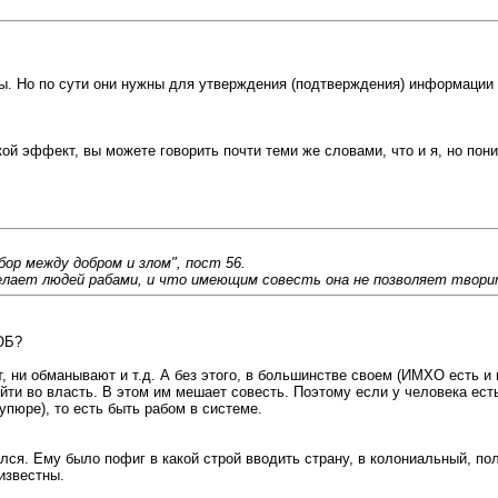
 Но по сути они нужны для утверждения (подтверждения) информации пр
ой эффект, вы можете говорить почти теми же словами, что и я, но пони
ор между добром и злом", пост 56.
 делает людей рабами, и что имеющим совесть она не позволяет твор
КОБ?
т, ни обманывают и т.д. А без этого, в большинстве своем (ИМХО есть 
ти во власть. В этом им мешает совесть. Поэтому если у человека есть
пюре), то есть быть рабом в системе.
лся. Ему было пофиг в какой строй вводить страну, в колониальный, по
известны.