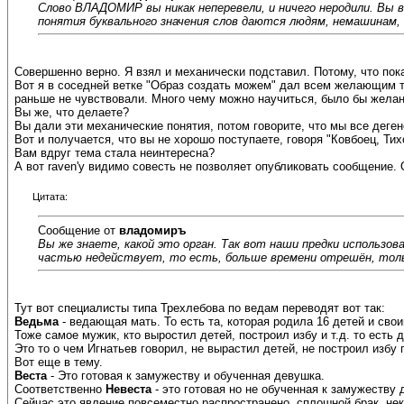
Слово ВЛАДОМИР вы никак неперевели, и ничего неродили. Вы в
понятия буквального значения слов даются людям, немашинам, 
Совершенно верно. Я взял и механически подставил. Потому, что пока 
Вот я в соседней ветке "Образ создать можем" дал всем желающим та
раньше не чувствовали. Много чему можно научиться, было бы желани
Вы же, что делаете?
Вы дали эти механические понятия, потом говорите, что мы все деген
Вот и получается, что вы не хорошо поступаете, говоря "Ковбоец, Тих
Вам вдруг тема стала неинтересна?
А вот raven'у видимо совесть не позволяет опубликовать сообщение. Он
Цитата:
Сообщение от
владомиръ
Вы же знаете, какой это орган. Так вот наши предки использов
частью недействует, то есть, больше времени отрешён, тольк
Тут вот специалисты типа Трехлебова по ведам переводят вот так:
Ведьма
- ведающая мать. То есть та, которая родила 16 детей и сво
Тоже самое мужик, кто выростил детей, построил избу и т.д. то есть
Это то о чем Игнатьев говорил, не вырастил детей, не построил избу
Вот еще в тему.
Веста
- Это готовая к замужеству и обученная девушка.
Соответственно
Невеста
- это готовая но не обученная к замужеству 
Сейчас это явление повсеместно распространено, сплошной брак, не