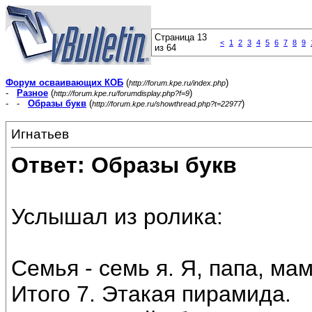
Страница 13
<
1
2
3
4
5
6
7
8
9
из 64
Форум осваивающих КОБ
(
)
http://forum.kpe.ru/index.php
-
Разное
(
)
http://forum.kpe.ru/forumdisplay.php?f=9
- -
Образы букв
(
)
http://forum.kpe.ru/showthread.php?t=22977
Игнатьев
Ответ: Образы букв
Услышал из ролика:
Семья - семь я. Я, папа, ма
Итого 7. Этакая пирамида.