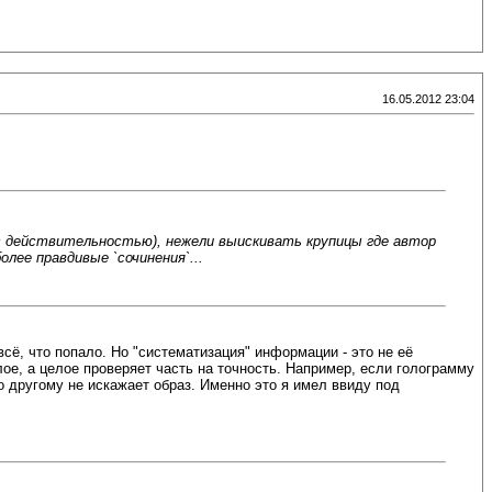
16.05.2012 23:04
 с действительностью), нежели выискивать крупицы где автор
лее правдивые `сочинения`...
сё, что попало. Но "систематизация" информации - это не её
ое, а целое проверяет часть на точность. Например, если голограмму
о другому не искажает образ. Именно это я имел ввиду под