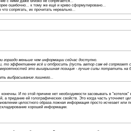
ие с ними даже близко не сопрягается...
орее ошибочно... к тому же ещё и криво сформулировано...
 что сопрягать, их прочитать нереально...
ни гораздо меньше чем информации сейчас доступно.
жи, то эффективнее всё и отбросить (пусть автор сам её сопрягает
я вероятностей это выигрышная позиция - лучше силы потратить на бо
ить выбрасывание лишнего...
конечны. И по этой причине нет необходимости засовывать в "котелок" в
 а придание ей голографических свойств. Это когда часть уточняет цел
ановлении целостного образа ложная информация просто исчезает или п
и складирование хорошей информации.