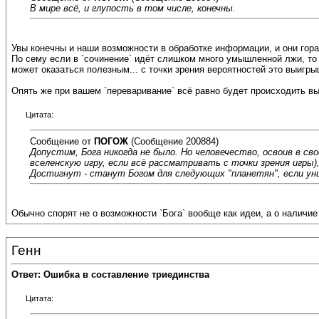
В мире всё, и глупость в том числе, конечны.
Увы конечны и наши возможности в обработке информации, и они гор
По сему если в `сочинение` идёт слишком много умышленной лжи, то 
может оказаться полезным... с точки зрения вероятностей это выигры
Опять же при вашем `переваривание` всё равно будет происходить в
Цитата:
Сообщение от
ПОГОЖ
(Сообщение 200884)
Допустим, Бога никогда не было. Но человечество, освоив в с
вселенскую игру, если всё рассматривать с точки зрения игры
Достигнут - станут Богом для следующих "планетян", если уни
Обычно спорят не о возможности `Бога` вообще как идеи, а о наличие
Генн
Ответ: Ошибка в составление триединства
Цитата: