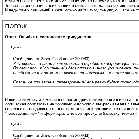
Если сопрягать всё это с моими знаниями, то получим что это сочинен
Точнее на основание своих знаний я считаю, что данное сочинение ск
И ведь таких сочинений в сети можно найти тьму тьмущую... все не то
ПОГОЖ
Ответ: Ошибка в составление триединства
Цитата:
Сообщение от
Zevs
(Сообщение 200983)
Увы конечны и наши возможности в обработке информации, и о
По сему если в `сочинение` идёт слишком много умышленной л
не сбрехнул и что может оказаться полезным... с точки зрени
Опять же при вашем `переваривание` всё равно будет происход
Наши возможности и жизненное время действительно ограничены, т.е. 
логическая сортировка на хорошую и плохую с выбрасыванием лишней,
поцарапать гвоздиком, т.е. внести ложную информацию, то при восст
"перевариванием" информации, а не сортировку, отбраковку плохой 
Цитата:
Сообщение от
Zevs
(Сообщение 200983)