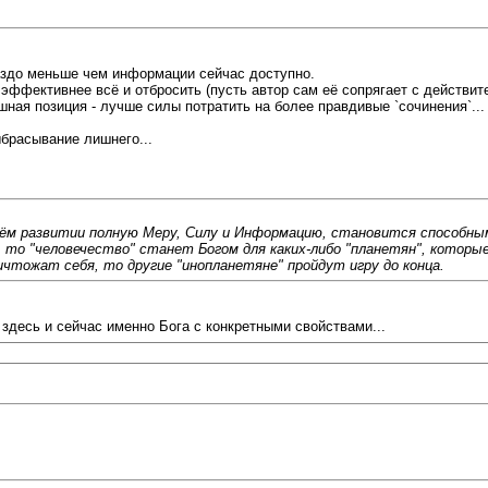
аздо меньше чем информации сейчас доступно.
эффективнее всё и отбросить (пусть автор сам её сопрягает с действит
шная позиция - лучше силы потратить на более правдивые `сочинения`...
ыбрасывание лишнего...
воём развитии полную Меру, Силу и Информацию, становится способны
), то "человечество" станет Богом для каких-либо "планетян", котор
чтожат себя, то другие "инопланетяне" пройдут игру до конца.
 здесь и сейчас именно Бога с конкретными свойствами...