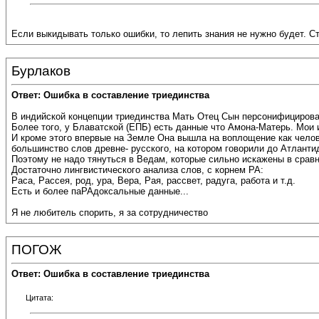
Если выкидывать только ошибки, то лепить знания не нужно будет. Ст
Бурлаков
Ответ: Ошибка в составление триединства
В индийской концепции триединства Мать Отец Сын персонифицирова
Более того, у Блаватской (ЕПБ) есть данные что Амона-Матерь. Мои
И кроме этого впервые на Земле Она вышла на воплощение как челов
большинство слов древне- русского, на котором говорили до Атланти
Поэтому не надо тянуться в Ведам, которые сильно искажены в срав
Достаточно лингвистического анализа слов, с корнем РА:
Раса, Рассея, род, ура, Вера, Рая, рассвет, радуга, работа и т.д.
Есть и более паРАдоксальные данные...
Я не любитель спорить, я за сотрудничество
ПОГОЖ
Ответ: Ошибка в составление триединства
Цитата: