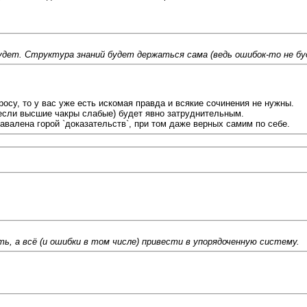
удет. Структура знаний будет держаться сама (ведь ошибок-то не бу
осу, то у вас уже есть искомая правда и всякие сочинения не нужны.
 если высшие чакры слабые) будет явно затруднительным.
валена горой `доказательств`, при том даже верных самим по себе.
ь, а всё (и ошибки в том числе) привести в упорядоченную систему.