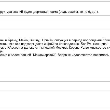
руктура знаний будет держаться сама (ведь ошибок-то не будет).
ны в Браму, Майю, Вишну,. Причём ситуация в период воплощения Кри
 источники это подтверждают инфой по ясновидению. Бог РА -женщина!.
ек в РАссее на далеко от нынешней Москвы. Корень Ра во множестве сл
ды.
нении с более ранней "Махабхаратой". Впервые человечество появилось 