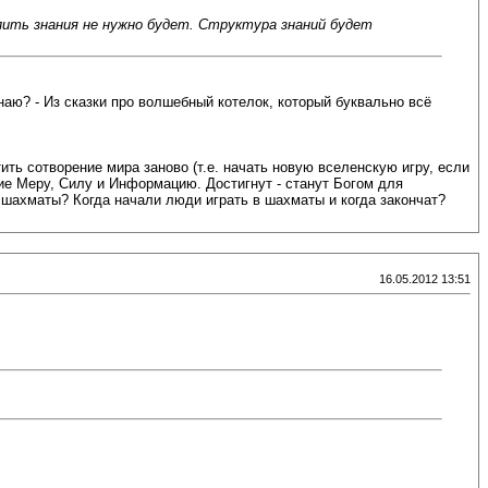
ить знания не нужно будет. Структура знаний будет
наю? - Из сказки про волшебный котелок, который буквально всё
ть сотворение мира заново (т.е. начать новую вселенскую игру, если
кие Меру, Силу и Информацию. Достигнут - станут Богом для
в шахматы? Когда начали люди играть в шахматы и когда закончат?
16.05.2012 13:51