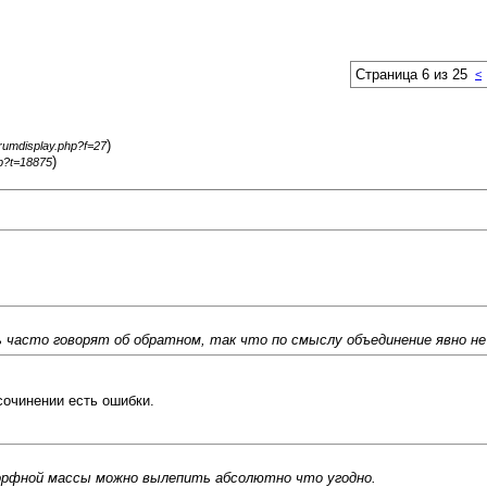
Страница 6 из 25
<
)
orumdisplay.php?f=27
)
hp?t=18875
ь часто говорят об обратном, так что по смыслу объединение явно не 
очинении есть ошибки.
орфной массы можно вылепить абсолютно что угодно.