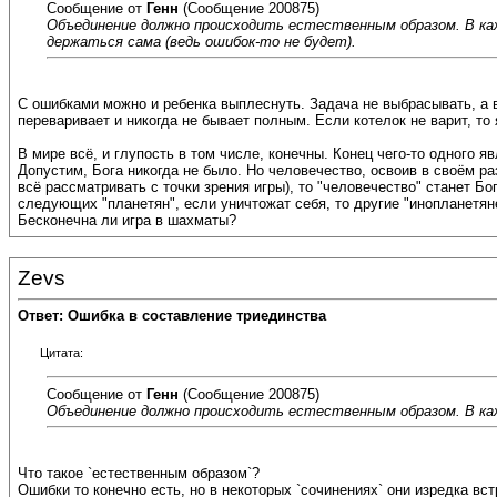
Сообщение от
Генн
(Сообщение 200875)
Объединение должно происходить естественным образом. В каж
держаться сама (ведь ошибок-то не будет).
С ошибками можно и ребенка выплеснуть. Задача не выбрасывать, а в
переваривает и никогда не бывает полным. Если котелок не варит, то
В мире всё, и глупость в том числе, конечны. Конец чего-то одного я
Допустим, Бога никогда не было. Но человечество, освоив в своём р
всё рассматривать с точки зрения игры), то "человечество" станет Б
следующих "планетян", если уничтожат себя, то другие "инопланетяне
Бесконечна ли игра в шахматы?
Zevs
Ответ: Ошибка в составление триединства
Цитата:
Сообщение от
Генн
(Сообщение 200875)
Объединение должно происходить естественным образом. В ка
Что такое `естественным образом`?
Ошибки то конечно есть, но в некоторых `сочинениях` они изредка вст