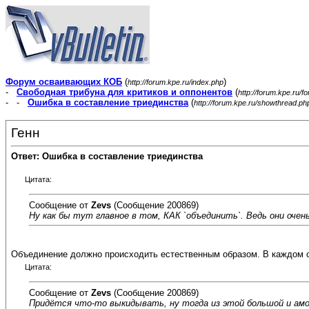
Форум осваивающих КОБ
(
)
http://forum.kpe.ru/index.php
-
Свободная трибуна для критиков и оппонентов
(
http://forum.kpe.ru/f
- -
Ошибка в составление триединства
(
http://forum.kpe.ru/showthread.p
Генн
Ответ: Ошибка в составление триединства
Цитата:
Сообщение от
Zevs
(Сообщение 200869)
Ну как бы тут главное в том, КАК `объединить`. Ведь они очен
Объединение должно происходить естественным образом. В каждом с
Цитата:
Сообщение от
Zevs
(Сообщение 200869)
Придётся что-то выкидывать, ну тогда из этой большой и ам