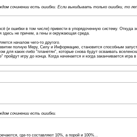
дом сочинении есть ошибки. Если выкидывать только ошибки, то леп
сё (и ошибки в том числе) привести в упорядоченную систему. Откуда з
 я здесь не причем, а гены и окружающая среда.
вляется началом чего-то другого.
азвитии полную Меру, Силу и Информацию, становится способным запусти
огом для каких-либо "планетян", которые снова будут осваивать вселенс
" пройдут игру до конца. Когда начинается и когда заканчивается игра 
ждом сочинении есть ошибки.
речаются, где-то составляют 10%, а порой и 100%...