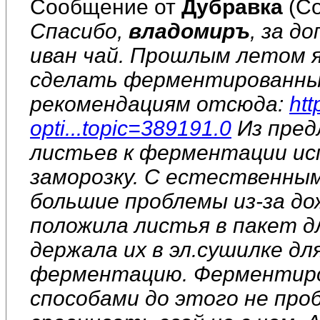
Сообщение от
Дубравка
(Со
Спасибо,
владомиръ
, за 
иван чай. Прошлым летом я
сделать ферментированный 
рекомендациям отсюда:
htt
opti...topic=389191.0
Из пред
листьев к ферментации ис
заморозку. С естественны
большие проблемы из-за до
положила листья в пакет д
держала их в эл.сушилке д
ферментацию. Ферментиро
способами до этого не про