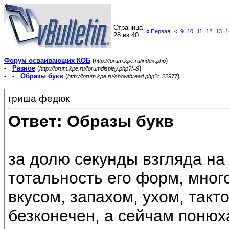
Страница
«
Первая
<
9
10
11
12
13
1
28 из 40
Форум осваивающих КОБ
(
)
http://forum.kpe.ru/index.php
-
Разное
(
)
http://forum.kpe.ru/forumdisplay.php?f=9
- -
Образы букв
(
)
http://forum.kpe.ru/showthread.php?t=22977
гриша федюк
Ответ: Образы букв
за долю секунды взгляда на
тотальность его форм, мног
вкусом, запахом, ухом, так
безконечен, а сейчам понюх