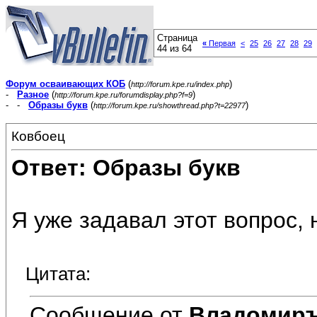
Страница
«
Первая
<
25
26
27
28
29
44 из 64
Форум осваивающих КОБ
(
)
http://forum.kpe.ru/index.php
-
Разное
(
)
http://forum.kpe.ru/forumdisplay.php?f=9
- -
Образы букв
(
)
http://forum.kpe.ru/showthread.php?t=22977
Ковбоец
Ответ: Образы букв
Я уже задавал этот вопрос, 
Цитата:
Сообщение от
Владомир