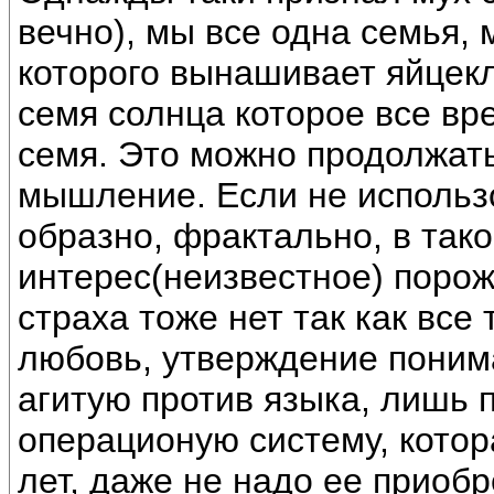
вечно), мы все одна семья,
которого вынашивает яйцекл
семя солнца которое все вр
семя. Это можно продолжать
мышление. Если не использо
образно, фрактально, в тако
интерес(неизвестное) поро
страха тоже нет так как все 
любовь, утверждение понима
агитую против языка, лишь
операционую систему, кото
лет, даже не надо ее приобр