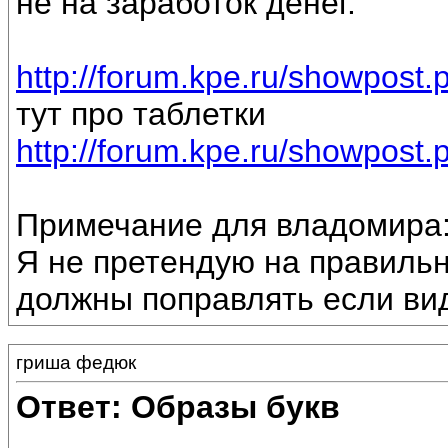
не на заработок денег.
http://forum.kpe.ru/showpos
тут про таблетки
http://forum.kpe.ru/showpos
Примечание для владомира
Я не претендую на правильн
должны поправлять если ви
гриша федюк
Ответ: Образы букв