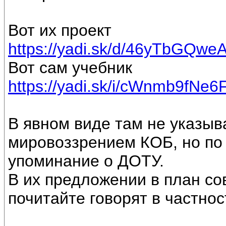
Вот их проект
https://yadi.sk/d/46yTbGQw
Вот сам учебник
https://yadi.sk/i/cWnmb9fNe6
В явном виде там не указыв
мировоззрением КОБ, но по 
упоминание о ДОТУ.
В их предложении в план со
почитайте говорят в частнос