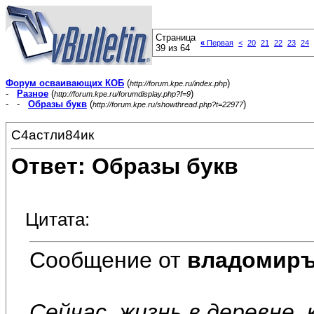
Страница
«
Первая
<
20
21
22
23
24
39 из 64
Форум осваивающих КОБ
(
)
http://forum.kpe.ru/index.php
-
Разное
(
)
http://forum.kpe.ru/forumdisplay.php?f=9
- -
Образы букв
(
)
http://forum.kpe.ru/showthread.php?t=22977
С4астли84ик
Ответ: Образы букв
Цитата:
Сообщение от
владомир
Сейчас, жизнь в деревне,