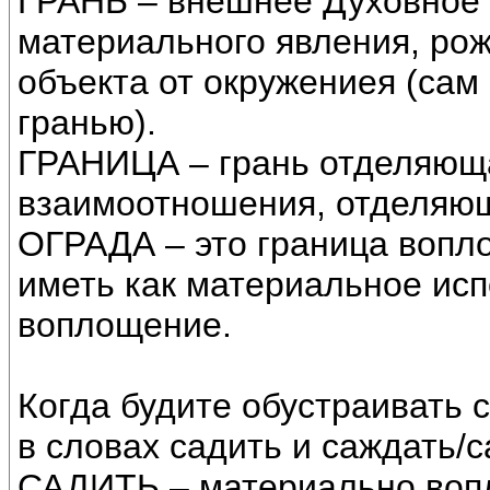
ГРАНЬ – внешнее Духовное
материального явления, ро
объекта от окружениея (сам 
гранью).
ГРАНИЦА – грань отделяюща
взаимоотношения, отделяю
ОГРАДА – это граница вопл
иметь как материальное исп
воплощение.
Когда будите обустраивать 
в словах садить и саждать/с
САДИТЬ – материально вопл