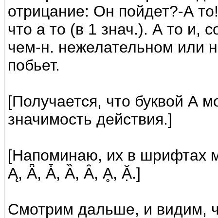
отрицание: Он пойдет?-А то!
что а то (в 1 знач.). А то и
чем-н. нежелательном или н
побьет.
[Получается, что буквой А 
значимость действия.]
[Напоминаю, их в шрифтах мно
Ą, Ǟ, Ǡ, Ȁ, Ȃ, Ḁ, Ặ.]
Смотрим дальше, и видим, ч