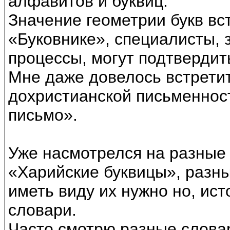
алфавитов и буквиц.
Значение геометрии букв вс
«Буковнике», специалисты,
процессы, могут подтвердить
Мне даже довелось встрети
дохристианской письменнос
письмо».
Уже насмотрелся на разные
«Харийские буквицы», разны
иметь виду их нужно но, ис
словари.
Часто смотрю разные словар