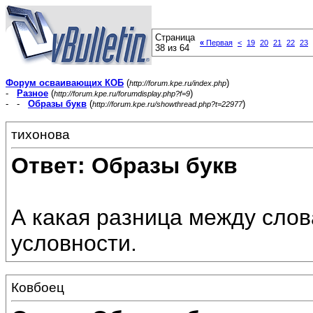
Страница
«
Первая
<
19
20
21
22
23
38 из 64
Форум осваивающих КОБ
(
)
http://forum.kpe.ru/index.php
-
Разное
(
)
http://forum.kpe.ru/forumdisplay.php?f=9
- -
Образы букв
(
)
http://forum.kpe.ru/showthread.php?t=22977
тихонова
Ответ: Образы букв
А какая разница между слов
условности.
Ковбоец