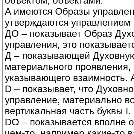
объектом, объектами.
А имеются Образы управлен
утверждаются управлением г
ДО – показывает Образ Духо
управления, это показывает
Д – показывающей Духовную
материального проявления, 
указывающего взаимность. А
D – показывает, что Духовн
управление, материально в
вертикальная часть буквы I.
DО – показывается вполне 
чем-то, например какие-то 