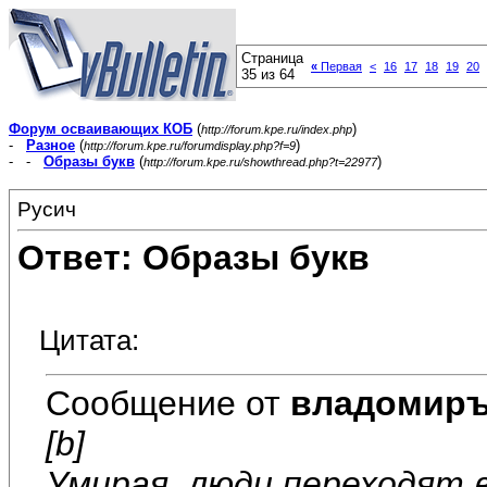
Страница
«
Первая
<
16
17
18
19
20
35 из 64
Форум осваивающих КОБ
(
)
http://forum.kpe.ru/index.php
-
Разное
(
)
http://forum.kpe.ru/forumdisplay.php?f=9
- -
Образы букв
(
)
http://forum.kpe.ru/showthread.php?t=22977
Русич
Ответ: Образы букв
Цитата:
Сообщение от
владомир
[b]
Умирая, люди переходят 