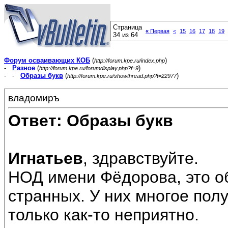
Страница
«
Первая
<
15
16
17
18
19
34 из 64
Форум осваивающих КОБ
(
)
http://forum.kpe.ru/index.php
-
Разное
(
)
http://forum.kpe.ru/forumdisplay.php?f=9
- -
Образы букв
(
)
http://forum.kpe.ru/showthread.php?t=22977
владомиръ
Ответ: Образы букв
Игнатьев
, здравствуйте.
НОД имени Фёдорова, это о
странных. У них многое полу
только как-то неприятно.