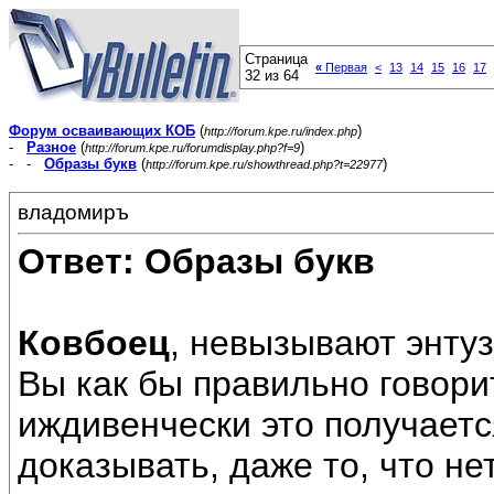
Страница
«
Первая
<
13
14
15
16
17
32 из 64
Форум осваивающих КОБ
(
)
http://forum.kpe.ru/index.php
-
Разное
(
)
http://forum.kpe.ru/forumdisplay.php?f=9
- -
Образы букв
(
)
http://forum.kpe.ru/showthread.php?t=22977
владомиръ
Ответ: Образы букв
Ковбоец
, невызывают энту
Вы как бы правильно говорит
иждивенчески это получаетс
доказывать, даже то, что не