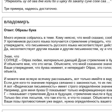
"Убереготь иу од ова дне коли бо и щеху до закату суне соое сва ..."
Три примера, надеюсь достаточно.
владомиръ
Ответ: Образы букв
Много игреков собралось в теме. Кому неясно, что мной сказано, со
У противников русского языка получается стремление утвердить, чт
утверждаете, что письменность русского языка несоответствует дейс
Да, несоответствует другим языкам и другим письменностям, ну и чт
Знаю, что
СОЛНЦЕ – Образ любви, материально дающий Душе стремление в буд
И объясните мне, что это нетак. Объясните, что мной сказанное зна
Ваши утверждения, что буква неимеет, и непередаёт Образ, это голос
объекта.
И можете мне всякую всячину рассказывать, вот только имейте в вид
Если для кого-то значение порядка связанно с законностью, то их п
А вот «Ведическая письменность» имеет строго определённое значение
Например, для меня буква О показывает только информационную взаи
Г – показывает стремление Духа в будущее, стремление мысли в буду
Только без этих посылов, что там кто-то, и что-то сказал. Объясните 
Ваши позы противостояния уже видел, нужна определённость вашего 