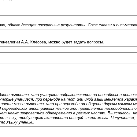
вая, однако дающая прекрасные результаты. Союз славян и письменн
енеалогии А.А. Клёсова, можно будет задать вопросы.
 давно выяснили, что учащихся подразделяются на способных и неспос
торые учащиеся, при переходе на тот или иной язык меняется характ
ьности мозга выяснили, что при переходе на общение другим языком 
 переводчиках иностранных языков это проявляется неспособностью к
жет неактивироваться одновременно в разных частях. Выяснилось, ч
ть языку, требующего активности спящей части мозга. Получается, ч
то языку ученики.