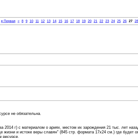
«
Первая
<
8
9
10
11
12
13
14
15
16
17
18
19
20
21
22
23
24
25
26
27
2
есурсе не обязательна.
 2014 г) с материалом о ариях, местом их зарождения 21 тыс. лет назад 
е жизни и истоке веры славян" (845 стр. формата 17х24 см.) где будет 
м ресурсе.