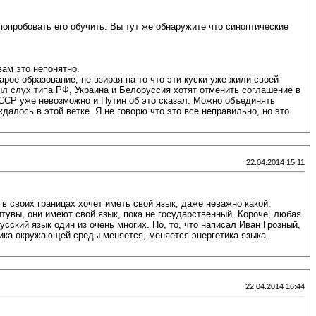
опробовать его обучить. Вы тут же обнаружите что синоптические
вам это непонятно.
арое образование, не взирая на то что эти куски уже жили своей
л слух типа РФ, Украина и Белоруссия хотят отменить соглашение в
СССР уже невозможно и Путин об это сказал. Можно объединять
алось в этой ветке. Я не говорю что это все неправильно, но это
22.04.2014 15:11
в своих границах хочет иметь свой язык, даже неважно какой.
итувы, они имеют свой язык, пока не государственный. Короче, любая
сский язык один из очень многих. Но, то, что написал Иван Грозный,
тика окружающей среды меняется, меняется энергетика языка.
22.04.2014 16:44