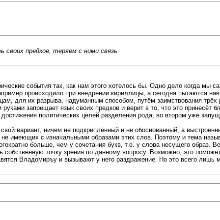
 своих предков, теряем с ними связь.
орические события так, как нам этого хотелось бы. Одно дело когда мы 
например происходило при внедрении кириллицы, а сегодня пытаются нав
нцам, для их разрыва, надуманным способом, путём заимствования трёх
 руками запрещает язык своих предков и верит в то, что это принесёт б
 достижения политических целей разделения рода, во втором уже запу
свой вариант, ничем не подкреплённый и не обоснованный, а выстроенн
 не имеющих с изначальными образами этих слов. Поэтому и тема назыв
гократно больше, чем у сочетания букв, т.е. у слова несущего образ. Во
 собственную точку зрения по данному вопросу. Возможно, это поможет
авятся Владомиръу и вызывают у него раздражение. Но это всего лишь 