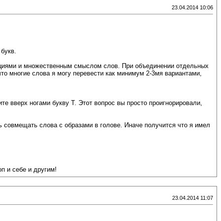
23.04.2014 10:06
букв.
рипциями и множественным смыслом слов. При объединении отдельных
что многие слова я могу перевести как минимум 2-3мя вариантами,
е вверх ногами букву Т. Этот вопрос вы просто проигнорировали,
ь совмещать слова с образами в голове. Иначе получится что я имел
п и себе и другим!
23.04.2014 11:07