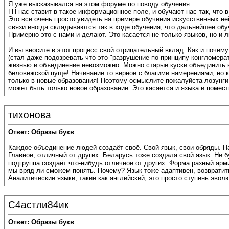
Я уже высказывался на этом форуме по поводу обучения.
ГП нас ставит в такое информационное поле, и обучают нас так, что 
Это все очень просто увидеть на примере обучения искусственных не
связи иногда складываются так в ходе обучения, что дальнейшее об
Примерно это с нами и делают. Это касается не только языков, но и 
И вы вносите в этот процесс свой отрицательный вклад. Как и почему
(стал даже подозревать что это "разрушение по принципу конгломерат
жизнью и объединение невозможно. Можно старые куски объединить в
беловежской пуще! Начинание то верное с благими намерениями, но 
только в новые образования! Поэтому осмыслите пожалуйста лозунги 
может быть только новое образование. Это касается и языка и помести
тихонова
Ответ: Образы букв
Каждое объединение людей создаёт своё. Свой язык, свои обряды. На
Главное, отличный от других. Беларусь тоже создала свой язык. Не 
подгруппа создаёт что-нибудь отличное от других. Форма разный арми
мы вряд ли сможем понять. Почему? Язык тоже адаптивен, возвратить
Аналитические языки, такие как английский, это просто ступень эвол
С4астли84ик
Ответ: Образы букв