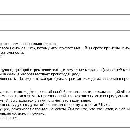
общите, вам персонально поясню.
о этого неможет быть, потому что неможет быть. Вы берёте примеры неи
твительности.
о?
ущее, дающий стремление жить, стремление меняться (живое всё меня
чение солнца несоответствует происходящему.
ловность. Потому, что каждая буква строится, исходя из значения и про
у, что в теме ведётся речь об особой письменности, показывающей «Вс
исьменность может быть произвольной, так как законы можно придумывать
. И, соглашаться с этим или нет, это ваше право.
мность Духа и Души, объясните мне почему это нетак? Буква
щее, показывает стремление мечты. Объясните, что это нетак, объясни
конкретно, ясно и понятно.
неприятия.