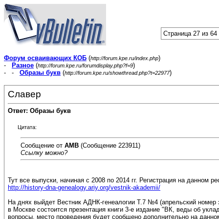
Страница 27 из 64
Форум осваивающих КОБ
(
)
http://forum.kpe.ru/index.php
-
Разное
(
)
http://forum.kpe.ru/forumdisplay.php?f=9
- -
Образы букв
(
)
http://forum.kpe.ru/showthread.php?t=22977
Славер
Ответ: Образы букв
Цитата:
Сообщение от
АМВ
(Сообщение 223911)
Ссылку можно?
Тут все выпуски, начиная с 2008 по 2014 гг. Регистрация на данном р
http://history-dna-genealogy.ariy.org/vestnik-akademii/
На днях выйдет Вестник АДНК-генеалогии Т.7 №4 (апрельский номер за
в Москве состоится презентация книги 3-е издание "ВК, веды об уклад
вопросы, место проведения будет сообщено дополнительно на данно