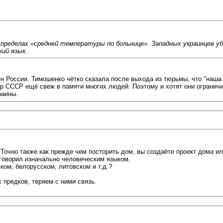
в пределах «средней температуры по больнице». Западных украинцев 
кий язык.
н России. Тимошенко чётко сказала после выхода из тюрьмы, что "наша ц
р СССР ещё свеж в памяти многих людей. Поэтому и хотят они ограничит
раины.
Точно также как прежде чем посторить дом, вы создаёте проект дома и
к говорил изначально человеческим языком.
ком, белорусском, литовском и т.д.?
 предков, теряем с ними связь.