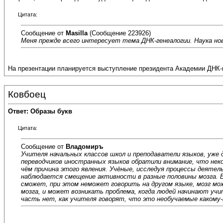
Цитата:
Сообщение от
Masilla
(Сообщение 223926)
Меня прежде всего интересует тема ДНК-генеалогии. Наука но
На презентации планируется выступление президента Академии ДНК-г
Ковбоец
Ответ: Образы букв
Цитата:
Сообщение от
Владомиръ
Учителя начальных классов школ и преподаватели языков, уже
переводчиков иностранных языков обратили внимание, что неко
чём причина этого явления. Учёные, исследуя процессы деятел
наблюдается смещение активности в разные половины мозга. В
сможет, при этом неможет говорить на другом языке, мозг мо
мозга, и может возникать проблема, когда людей начинают учи
часть нет, как учителя говорят, что это необучаемые какому-