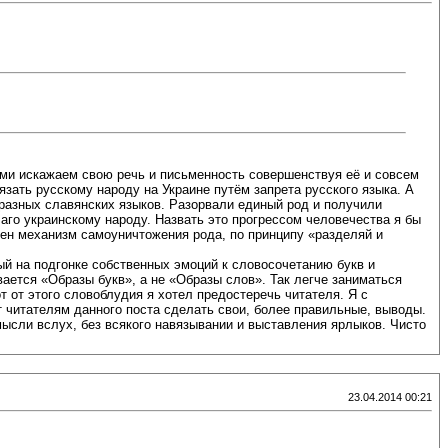
сами искажаем свою речь и письменность совершенствуя её и совсем
язать русскому народу на Украине путём запрета русского языка. А
 разных славянских языков. Разорвали единый род и получили
лаго украинскому народу. Назвать это прогрессом человечества я бы
щен механизм самоуничтожения рода, по принципу «разделяй и
ый на подгонке собственных эмоций к словосочетанию букв и
ается «Образы букв», а не «Образы слов». Так легче заниматься
т от этого словоблудия я хотел предостеречь читателя. Я с
 читателям данного поста сделать свои, более правильные, выводы.
мысли вслух, без всякого навязывании и выставления ярлыков. Чисто
23.04.2014 00:21