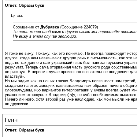
Ответ: Образы букв
Цитата:
Сообщение от
Дубравка
(Сообщение 224079)
То есть меняя свой язык и другие языки мы перестаём понимать
Не вижу в этом случае эволюции.
Я тоже не вижу. Покажу, как это понимаю. Не всегда происходят ист
другое, когда нам навязывают другую речь и письменность, как это 
ведь не так давно и сам украинский язык был навязан русским украи
результат. Теперь сама оторванная часть русского рода собственными
не рискнул. В первом случае произошло сознательное внедрение для
властвуй».
Но мы видим как на наших глазах Владомиръ навязывает нам третий, 
созданию на этих эмоциях навязываемых нам образов, ничего общего
словоблудием, ибо вариантов интерпретации у буквы всегда будет мно
уважением отношусь к Владомир(Ъ)у, но счёл необходимым высказать
Ничего личного, хотя второй раз уже наблюдаю, как мои мысли не нр
по дружески.
Генн
Ответ: Образы букв