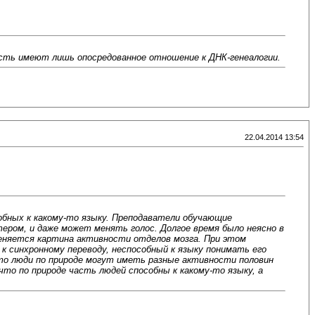
ость имеют лишь опосредованное отношение к ДНК-генеалогии.
22.04.2014 13:54
обных к какому-то языку. Преподаватели обучающие
ером, и даже может менять голос. Долгое время было неясно в
меняется картина активности отделов мозга. При этом
 синхронному переводу, неспособный к языку понимать его
то люди по природе могут иметь разные активности половин
то по природе часть людей способны к какому-то языку, а