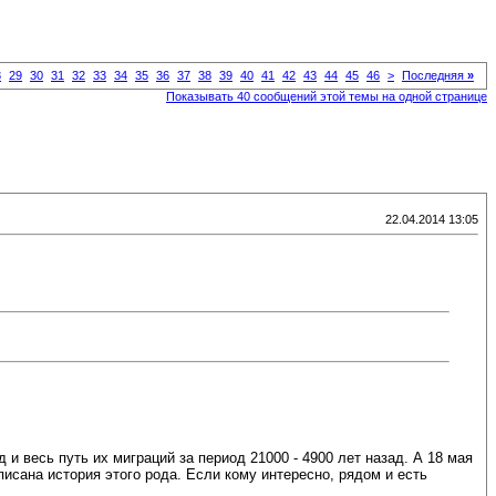
8
29
30
31
32
33
34
35
36
37
38
39
40
41
42
43
44
45
46
>
Последняя
»
Показывать 40 сообщений этой темы на одной странице
22.04.2014 13:05
и весь путь их миграций за период 21000 - 4900 лет назад. А 18 мая
описана история этого рода. Если кому интересно, рядом и есть