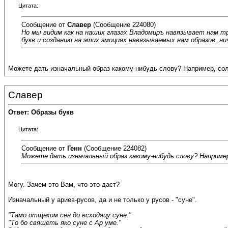
Цитата:
Сообщение от
Славер
(Сообщение 224080)
Но мы видим как на наших глазах Владомиръ навязывает нам тр
букв и созданию на этих эмоциях навязываемых нам образов, н
Можете дать изначальный образ какому-нибудь слову? Например, сол
Славер
Ответ: Образы букв
Цитата:
Сообщение от
Генн
(Сообщение 224082)
Можете дать изначальный образ какому-нибудь слову? Например
Могу. Зачем это Вам, что это даст?
Изначальный у ариев-русов, да и не только у русов - "суне".
"Тамо отщехом сен до всходяцу суне."
"То бо свящеть яко суне с Ар уме."