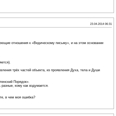
23.04.2014 06:31
меющие отношения к «Ведическому письму», и на этом основании
ется).
явления трёх частей объекта, из проявления Духа, тела и Души
еленский Порядок».
 разные, кому как вздумается.
те, в чем моя ошибка?