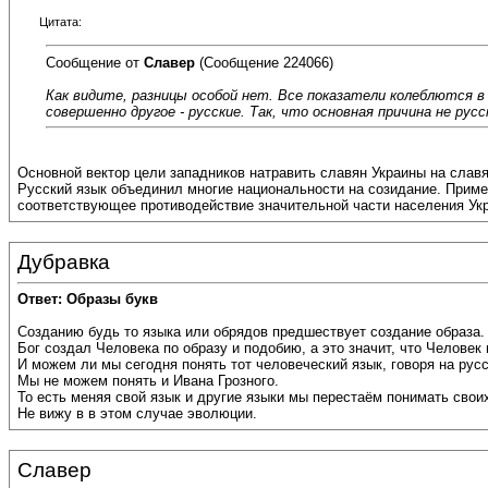
Цитата:
Сообщение от
Славер
(Сообщение 224066)
Как видите, разницы особой нет. Все показатели колеблются 
совершенно другое - русские. Так, что основная причина не русс
Основной вектор цели западников натравить славян Украины на славя
Русский язык объединил многие национальности на созидание. Приме
соответствующее противодействие значительной части населения Ук
Дубравка
Ответ: Образы букв
Созданию будь то языка или обрядов предшествует создание образа. 
Бог создал Человека по образу и подобию, а это значит, что Челове
И можем ли мы сегодня понять тот человеческий язык, говоря на русс
Мы не можем понять и Ивана Грозного.
То есть меняя свой язык и другие языки мы перестаём понимать своих
Не вижу в в этом случае эволюции.
Славер