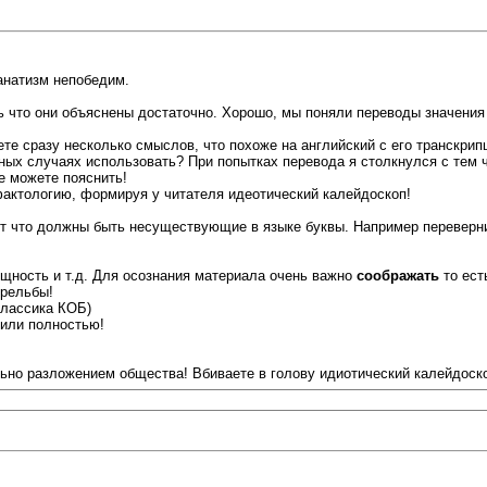
фанатизм непобедим.
 что они объяснены достаточно. Хорошо, мы поняли переводы значения 
аете сразу несколько смыслов, что похоже на английский с его транск
тных случаях использовать? При попытках перевода я столкнулся с тем 
е можете пояснить!
актологию, формируя у читателя идеотический калейдоскоп!
ет что должны быть несуществующие в языке буквы. Например перевернит
ущность и т.д. Для осознания материала очень важно
соображать
то ест
трельбы!
Классика КОБ)
 или полностью!
льно разложением общества! Вбиваете в голову идиотический калейдоско