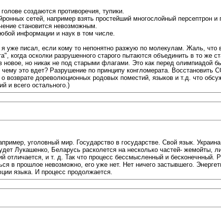
в голове создаются противоречия, тупики.
йронных сетей, например взять простейший многослойный персептрон и п
учение становится невозможным.
любой информации и наук в том числе.
 я уже писал, если кому то непонятно разжую по молекулам. Жаль, что 
а", когда осколки разрушенного старого пытаются объединить в то же ст
 новое, но никак не под старыми флагами. Это как перед олимпиадой бы
к чему это вдет? Разрушение по принципу конгломерата. Восстановить 
о возврате дореволюционных родовых поместий, языков и т.д. что обсужд
й и всего остального.)
пример, уголовный мир. Государство в государстве. Свой язык. Украина 
будет Лукашенко, Беларусь расколется на несколько частей- жемойты, л
й отличается, и т. д. Так что процесс бессмысленный и бесконечнный. Ру
ся в прошлое невозможно, его уже нет. Нет ничего застывшего. Энерге
юции языка. И процесс продолжается.