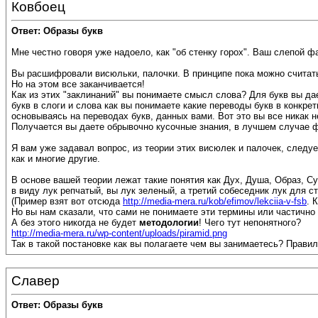
Ковбоец
Ответ: Образы букв
Мне честно говоря уже надоело, как "об стенку горох". Ваш слепой 
Вы расшифровали висюльки, палочки. В принципе пока можно считать
Но на этом все заканчивается!
Как из этих "заклинаний" вы понимаете смысл слова? Для букв вы д
букв в слоги и слова как вы понимаете какие переводы букв в конкре
основываясь на переводах букв, данных вами. Вот это вы все никак н
Получается вы даете обрывочно кусочные знания, в лучшем случае ф
Я вам уже задавал вопрос, из теории этих висюлек и палочек, следу
как и многие другие.
В основе вашей теории лежат такие понятия как Дух, Душа, Образ, С
в виду лук репчатый, вы лук зеленый, а третий собеседник лук для с
(Пример взят вот отсюда
http://media-mera.ru/kob/efimov/lekciia-v-fsb
. 
Но вы нам сказали, что сами не понимаете эти термины или частично
А без этого никогда не будет
методологии
! Чего тут непонятного?
http://media-mera.ru/wp-content/uploads/piramid.png
Так в такой постановке как вы полагаете чем вы занимаетесь? Прави
Славер
Ответ: Образы букв