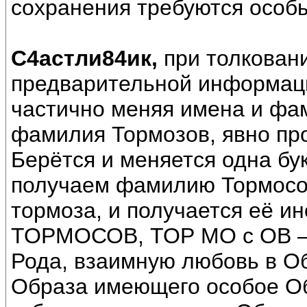
сохранения требуются особы
С4астли84ик,
при толкован
предварительной информац
частично меняя имена и фа
фамилия Тормозов, явно про
Берётся и меняется одна бук
получаем фамилию Тормосов
тормоза, и получается её и
ТОРМОСОВ, ТОР МО с ОВ –
Рода, взаимную любовь в Об
Образа имеющего особое О