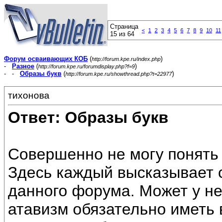
Страница
<
1
2
3
4
5
6
7
8
9
10
11
15 из 64
Форум осваивающих КОБ
(
)
http://forum.kpe.ru/index.php
-
Разное
(
)
http://forum.kpe.ru/forumdisplay.php?f=9
- -
Образы букв
(
)
http://forum.kpe.ru/showthread.php?t=22977
тихонова
Ответ: Образы букв
Совершенно не могу понять 
Здесь каждый высказывает с
данного форума. Может у не
атавизм обязательно иметь 