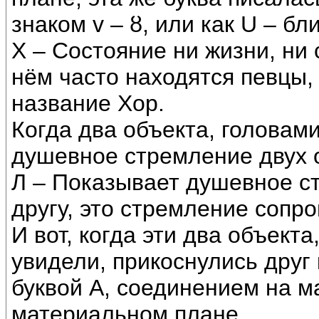
знаком v – ȣ, или как U – б
Х – Состояние ни жизни, ни
нём часто находятся певцы,
название Хор.
Когда два объекта, головами
душевное стремление двух о
Л – Показывает душевное ст
другу, это стремление соп
И вот, когда эти два объект
увидели, прикоснулись друг 
буквой А, соединением на м
материальном плане.