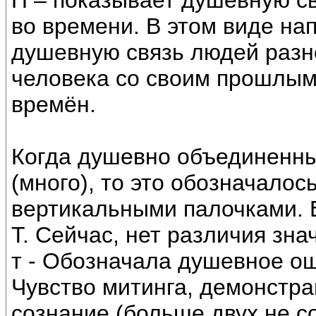
П – показывает душевную св
во времени. В этом виде на
душевную связь людей разно
человека со своим прошлым.
времён.
Когда душевно объединенны
(много), то это обозначалось
вертикальными палочками. Е
Т. Сейчас, нет различия значе
т - Обозначала душевное о
Чувство митинга, демонстрац
сознание (больше двух не с