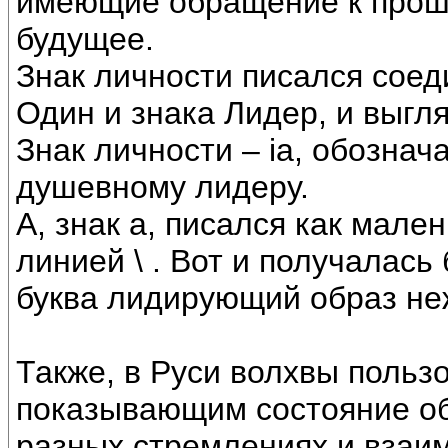
имеющие обращение к прошл
будущее.
Знак личности писался сое
Один и знака Лидер, и выгля
Знак личности – ia, обозна
душевному лидеру.
А, знак а, писался как мале
линией \ . Вот и получалась б
буква лидирующий образ не
Также, в Руси волхвы поль
показывающим состояние об
разных стремлениях и взаи