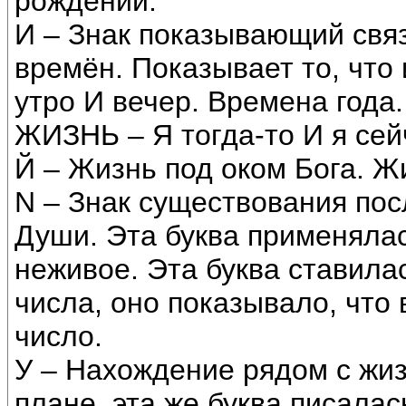
рождений.
И – Знак показывающий связ
времён. Показывает то, что
утро И вечер. Времена года.
ЖИЗНЬ – Я тогда-то И я сей
Й – Жизнь под оком Бога. Ж
N – Знак существования пос
Души. Эта буква применялас
неживое. Эта буква ставил
числа, оно показывало, что 
число.
У – Нахождение рядом с жиз
плане, эта же буква писалас