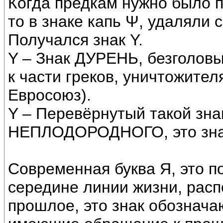
Когда предкам нужно было п
то в знаке капь Ψ, удаляли 
Получался знак Y.
Y – Знак ДУРЕНЬ, безголов
к части греков, уничтожите
Евросоюз).
Y – Перевёрнутый такой зн
НЕПЛОДОРОДНОГО, это зна
Современная буква Я, это п
середине линии жизни, рас
прошлое, это знак обознач