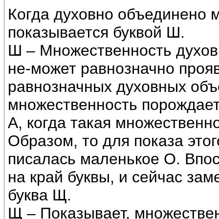
Когда духовно объединено м
показывается буквой Ш.
Ш – Множественность духовн
не-может равнозначно проя
равнозначных духовных объе
множественность порождае
А, когда такая множественн
Образом, то для показа это
писалась маленькое О. Впос
на край буквы, и сейчас зам
буква Щ.
Щ – Показывает, множествен