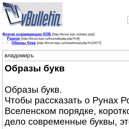
Форум осваивающих КОБ
(
)
http://forum.kpe.ru/index.php
-
Разное
(
)
http://forum.kpe.ru/forumdisplay.php?f=9
- -
Образы букв
(
)
http://forum.kpe.ru/showthread.php?t=22977
владомиръ
Образы букв
Образы букв.
Чтобы рассказать о Рунах Р
Вселенском порядке, коротко
дело современные буквы, эт