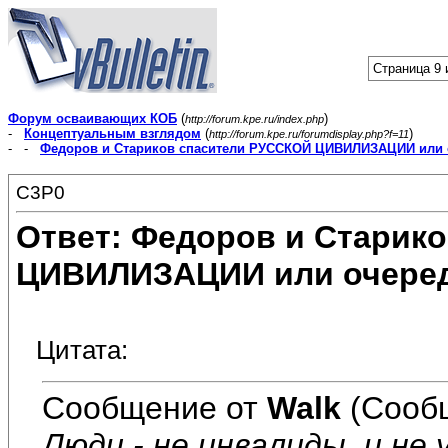
Страница 9 
Форум осваивающих КОБ
(
)
http://forum.kpe.ru/index.php
-
Концептуальным взглядом
(
)
http://forum.kpe.ru/forumdisplay.php?f=11
- -
Федоров и Стариков спасители РУССКОЙ ЦИВИЛИЗАЦИИ или 
C3P0
Ответ: Федоров и Старик
ЦИВИЛИЗАЦИИ или очеред
Цитата:
Сообщение от
Walk
(Сооб
Люди - не инвалиды, и не