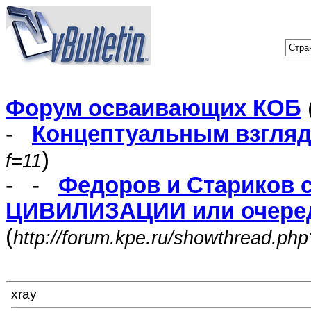
Стра
Форум осваивающих КОБ
-
Концептуальным взгля
)
f=11
- -
Федоров и Стариков 
ЦИВИЛИЗАЦИИ или очеред
(
http://forum.kpe.ru/showthread.ph
xray