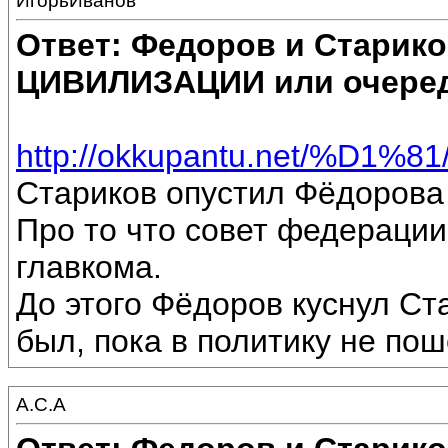
ИгорьИванов
Ответ: Федоров и Старик
ЦИВИЛИЗАЦИИ или очеред
http://okkupantu.net/%D1
Стариков опустил Фёдорова 
Про то что совет федерации
главкома.
До этого Фёдоров куснул Ста
был, пока в политику не пош
А.С.А