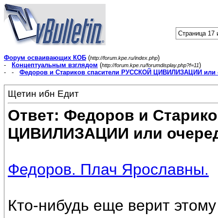
Страница 17 
Форум осваивающих КОБ
(
)
http://forum.kpe.ru/index.php
-
Концептуальным взглядом
(
)
http://forum.kpe.ru/forumdisplay.php?f=11
- -
Федоров и Стариков спасители РУССКОЙ ЦИВИЛИЗАЦИИ или 
Щетин ибн Едит
Ответ: Федоров и Старик
ЦИВИЛИЗАЦИИ или очеред
Федоров. Плач Ярославны.
Кто-нибудь еще верит этому .