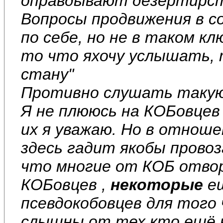
оправдывают дезертирст
Вопросы продвижения в с
по себе, но не в таком к
то что яхочу услышать, 
стану"
Противно слушать такую 
Я не плююсь на КОБовцев
их я уважаю. Но в отнош
здесь гадит якобы провоз
что многие от КОБ отво
КОБовцев ,
некоторые
ещ
псевдокобовцев для того
слышны от тех кто ещё н