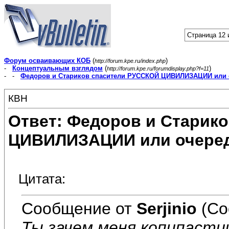
Страница 12 
Форум осваивающих КОБ
(
)
http://forum.kpe.ru/index.php
-
Концептуальным взглядом
(
)
http://forum.kpe.ru/forumdisplay.php?f=11
- -
Федоров и Стариков спасители РУССКОЙ ЦИВИЛИЗАЦИИ или 
КВН
Ответ: Федоров и Старик
ЦИВИЛИЗАЦИИ или очеред
Цитата:
Сообщение от
Serjinio
(Со
Ты зачем меня копипасти