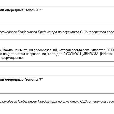
ли очередные "гопоны ?"
оходовок Глобального Предиктора по опусканию США и переноса своег
лько. Важна не имитация преобразваний, которая всегда заканчиваетс
цесс пойдет в этом направлении, то то для РУССКОЙ ЦИВИЛИЗАЦИИ это не
информационно.
ли очередные "гопоны ?"
оходовок Глобального Предиктора по опусканию США и переноса своег