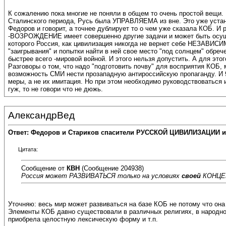
К сожалению пока многие не поняли в общем то очень простой ве
Сталинского периода, Русь была УПРАВЛЯЕМА из вне. Это уже устано
Федоров и говорит, а точнее дублирует то о чем уже сказала КОБ. 
-ВОЗРОЖДЕНИЕ имеет совершенно другие задачи и может быть ос
которого Россия, как цивилизация никогда не вернет себе НЕЗАВИСИ
"заигрывания" и попытки найти в ней свое место "под солнцем" обр
быстрее всего -мировой войной. И этого нельзя допустить. А для
Разговоры о том, что надо "подготовить почву" для восприятия КОБ,
возможность СМИ нести прозападную антироссийскую пропаганду. И 9
меры, а не их имитация. Но при этом необходимо руководствоваться
гуж, то не говори что не дюжь.
АлександрВед
Ответ: Федоров и Стариков спасители РУССКОЙ ЦИВИЛИЗАЦИИ и
Цитата:
Сообщение от
КВН
(Сообщение 204938)
Россия может РАЗВИВАТЬСЯ только на условиях
своей
КОНЦЕ
Уточняю: весь мир может развиваться на базе КОБ не потому что она 
Элементы КОБ давно существовали в различных религиях, в народном
приобрела целостную лексическую форму и т.п.