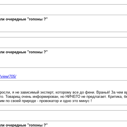
ли очередные "гопоны ?"
ли очередные "гопоны ?"
/view/705/
осли, я не зависимый эксперт, которому все до фени. Враньё! За чем вр
кого. Товарищ очень информирован, но НИЧЕГО не предлагает. Критика, б
им по своей природе - провокатор и одно это минус !
ли очередные "гопоны ?"