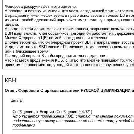
Федорова раскручивают и это заметно.
А вообще, я исхожу из мысли, что часть сегодняшней элиты стремит
Выращивая и имея мешок зерна и право использовать только 1/3 в го
языком...любой адекватный царь хочет иметь сильную армию, мощны
идеала.
А когда на тебя давят, мешают твоим планам, закрывают возможности 
ВВП взял власть, клан соратников, сегодня он работает на удержание,
Мысли Федорова о ЦБ, на мой взгляд очень интересны.
Вполне вероятно, что он очередной проект ВВП в направлении восста
И да, заметно что ВВП спешит. Реализация такие проектов возможна 
или в ближайшее время.
Последний вариант был бы предпочтительнее для нас.
Что касается продвижения КОБ, считаю что многие понимают то, что 
принятия ее повсеместно, у людей должна появиться внутренняя ув
КВН
Ответ: Федоров и Стариков спасители РУССКОЙ ЦИВИЛИЗАЦИИ и
Цитата:
Сообщение от
Егорыч
(Сообщение 204921)
Что касается продвижения КОБ, считаю что многие понимают т
подготовленную почву для принятия ее повсеместно, у людей
проблемами.