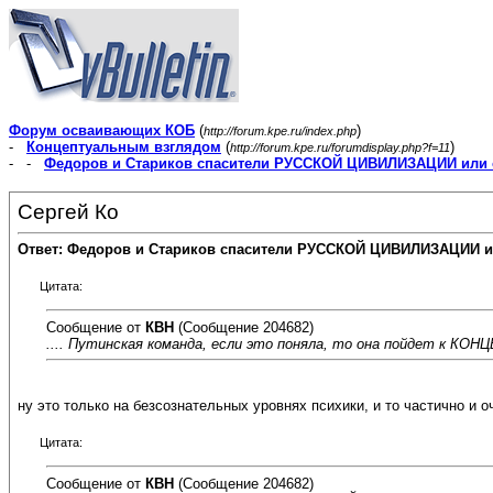
Форум осваивающих КОБ
(
)
http://forum.kpe.ru/index.php
-
Концептуальным взглядом
(
)
http://forum.kpe.ru/forumdisplay.php?f=11
- -
Федоров и Стариков спасители РУССКОЙ ЦИВИЛИЗАЦИИ или 
Сергей Ко
Ответ: Федоров и Стариков спасители РУССКОЙ ЦИВИЛИЗАЦИИ и
Цитата:
Сообщение от
КВН
(Сообщение 204682)
.... Путинская команда, если это поняла, то она пойдет к 
ну это только на безсознательных уровнях психики, и то частично и оче
Цитата:
Сообщение от
КВН
(Сообщение 204682)