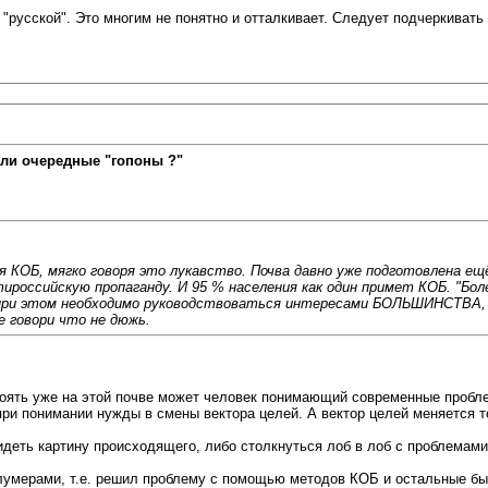
 "русской". Это многим не понятно и отталкивает. Следует подчеркивать
ли очередные "гопоны ?"
я КОБ, мягко говоря это лукавство. Почва давно уже подготовлена е
российскую пропаганду. И 95 % населения как один примет КОБ. "Боле
о при этом необходимо руководствоваться интересами БОЛЬШИНСТВА, 
е говори что не дюжь.
Стоять уже на этой почве может человек понимающий современные пробл
ри понимании нужды в смены вектора целей. А вектор целей меняется то
деть картину происходящего, либо столкнуться лоб в лоб с проблемами
олумерами, т.е. решил проблему с помощью методов КОБ и остальные быт