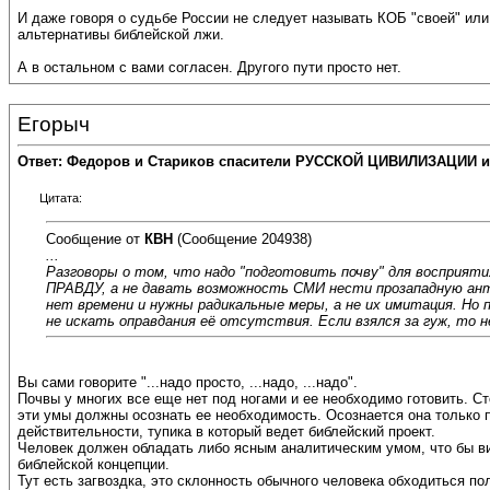
И даже говоря о судьбе России не следует называть КОБ "своей" или
альтернативы библейской лжи.
А в остальном с вами согласен. Другого пути просто нет.
Егорыч
Ответ: Федоров и Стариков спасители РУССКОЙ ЦИВИЛИЗАЦИИ и
Цитата:
Сообщение от
КВН
(Сообщение 204938)
...
Разговоры о том, что надо "подготовить почву" для восприяти
ПРАВДУ, а не давать возможность СМИ нести прозападную анти
нет времени и нужны радикальные меры, а не их имитация. Н
не искать оправдания её отсутствия. Если взялся за гуж, то н
Вы сами говорите "...надо просто, ...надо, ...надо".
Почвы у многих все еще нет под ногами и ее необходимо готовить. 
эти умы должны осознать ее необходимость. Осознается она только п
действительности, тупика в который ведет библейский проект.
Человек должен обладать либо ясным аналитическим умом, что бы ви
библейской концепции.
Тут есть загвоздка, это склонность обычного человека обходиться п