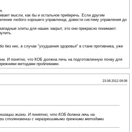
л.
ивает мысли, как бы и остальное приберечь. Если другим
мление любого хорошего управленца, довести систему управления до
в западные элиты для наших закрыт, это они прекрасно понимают.
рулить.
о без них, в случае "ухудшения здоровья" в стане противника, уже
зни. И понятно, что КОБ должна лечь на подготовленную почву для
 прежними методами проблемами.
23.08.2012 09:08
изации жизни. И понятно, что КОБ должна лечь на
 при столкновении с неразрешимыми прежними методами