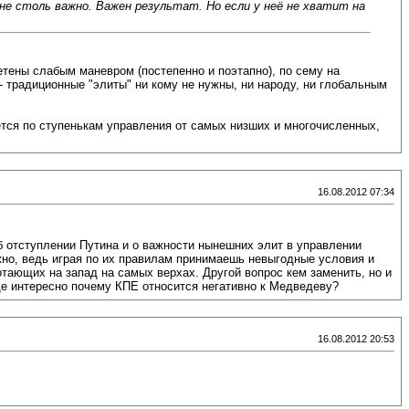
столь важно. Важен результат. Но если у неё не хватит на
тены слабым маневром (постепенно и поэтапно), по сему на
традиционные "элиты" ни кому не нужны, ни народу, ни глобальным
ется по ступенькам управления от самых низших и многочисленных,
16.08.2012 07:34
 отступлении Путина и о важности нынешних элит в управлении
жно, ведь играя по их правилам принимаешь невыгодные условия и
тающих на запад на самых верхах. Другой вопрос кем заменить, но и
е интересно почему КПЕ относится негативно к Медведеву?
16.08.2012 20:53