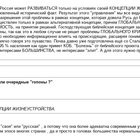
щи. Россия может РАЗВИВАТЬСЯ только на условиях своей КОНЦЕПЦИИ 
вленный исторический факт. Результат этого "управления" мы все види
И разрешения этой проблемы в рамках концепции, которая довела Русь
уществлен только в рамках альтернативной концепции, причем ГЛО
МОСТЬ, на принятие решений. Господствующая библейская концепция зав
ечены, так как это в любом случае не решит проблемы ГЛОБАЛЬНОГО КРИ
 этого необходимо информационно влиять на происходящее, расширяя
 мягко говоря это лукавство. Почва давно уже подготовлена ещё со Ста
5 % населения как один примет КОБ. "Болезнь" от библейского проекта
 интересами БОЛЬШИНСТВА, не интересами "элит". А для этого нужно пр
ли очередные "гопоны ?"
ПЦИИ ЖИЗНЕУСТРОЙСТВА.
"своя" или "русская" , а потому что она более адекватна современным 
 эпосе многих странах , да и просто в головах большинства нормальных