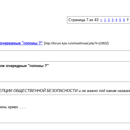
Страница 7 из 43
<
1
2
3
4
5
6
7
очередные "гопоны ?"
(
)
http://forum.kpe.ru/showthread.php?t=22802
ли очередные "гопоны ?"
КОНЦЕПЦИИ ОБЩЕСТВЕННОЙ БЕЗОПАСНОСТИ и не важно под каким назван
нь криво ......