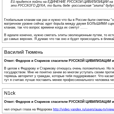
Ей придется пойти на ЕДИНЕНИЕ РУССКОЙ ЦИВИЛИЗИЦИИ на при
это РУССКОГО ДУХА, то быть беде -россионская "элита" буду
Глобальным кланам как раз и нужно что бы в России были сметены "
матричном уровне сейчас идет борьба между двумя БОЛЬШИМИ сценар
кланам, так что вопрос времени когда их сметут .......
В идеале конечно, нужно сметать элиты эволюционным путем, то ест
до самых верхних. Я думаю что так оно и будет происходить в ближ
Василий Тюмень
Ответ: Федоров и Стариков спасители РУССКОЙ ЦИВИЛИЗАЦИИ и
В целом к Федорову и Старикову отношусь очень положительно. Но п
государством. Мне не понятно зачем во многом уступать своим проти
теряешь авторитет у граждан, которые тебя поддерживают. Что касае
тут я считаю лучше поставить менее профессионального человека ч
N1ck
Ответ: Федоров и Стариков спасители РУССКОЙ ЦИВИЛИЗАЦИИ и
чел открыл глаза на Фёдорова
http://video.yandex.ru/users/auau-tv/view