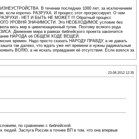
ЖИЗНЕУСТРОЙСТВА. В течении последних 1000 лет, за исключением
м, если коротко- РАЗРУХА. И процесс этот прогрессирует. О чем
 до РАЗРУХИ - НЕТ И БЫТЬ НЕ МОЖЕТ !!! Обратный процесс
БАЛЬНОГО УРОВНЯ ЗНАЧИМОСТИ. Это НЕОБХОДИМОЕ условие без
ела весь мир в цивилизационный тупик. Поэтому всякого рода
ЗИСА. Движение мира в рамках библейского проекта закончится
 понимание НАРОДА об ОБЩЕМ ХОДЕ ВЕЩЕЙ.
линских времен. Надо просто сказать НАРОДУ ПРАВДУ, а не давать
 зашла так далеко, что ждать уже нет времени и нужны радикальные
оявить ВОЛЮ, а не искать оправдания её отсутствия. Если взялся за
23.08.2012 12:35
условиям, по сравнению с библейской.
 людей. Заслуга России а точнее ВП в том, что она впервые