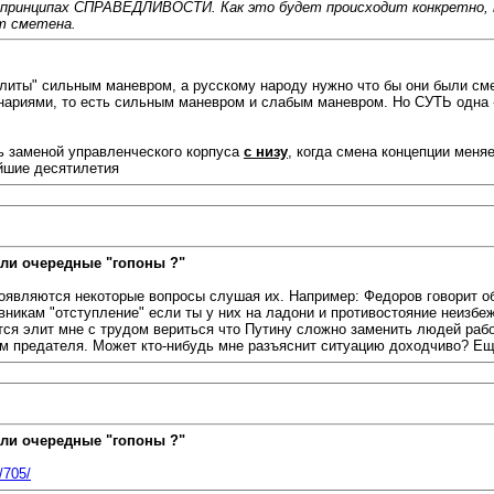
нципах СПРАВЕДЛИВОСТИ. Как это будет происходит конкретно, не 
т сметена.
элиты" сильным маневром, а русскому народу нужно что бы они были сме
иями, то есть сильным маневром и слабым маневром. Но СУТЬ одна - 
ь заменой управленческого корпуса
с низу
, когда смена концепции меня
айшие десятилетия
ли очередные "гопоны ?"
оявляются некоторые вопросы слушая их. Например: Федоров говорит об
вникам "отступление" если ты у них на ладони и противостояние неизбе
тся элит мне с трудом вериться что Путину сложно заменить людей рабо
ем предателя. Может кто-нибудь мне разъяснит ситуацию доходчиво? Ещ
ли очередные "гопоны ?"
/705/