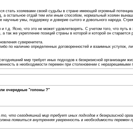
ься стать хозяевами своей судьбы в стране имеющей огромный потенциа
д, а остальное отдай тем или иным способом, нормальный хозяин вынаш
е научные умы, поддержку и доверие сытого и довольного народа. Стре
и т.д. Ясно, что это не может удовлетворять. С учетом того, что путь 
 а так же укрепление позиций страны в которой и которой он старается 
новления суверенитета.
либо по наличию определенных договоренностей и взаимных уступок, либ
сегодняшний мир требует иных подходов к безкризисной организации жи
еренность в необходимости перемен при столкновении с неразрешимыми
ли очередные "гопоны ?"
о, что сегодняшний мир требует иных подходов к безкризисной орган
 должна появиться внутренняя уверенность в необходимости перемен