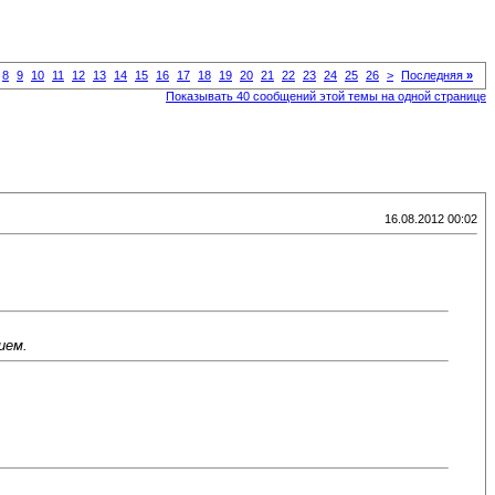
8
9
10
11
12
13
14
15
16
17
18
19
20
21
22
23
24
25
26
>
Последняя
»
Показывать 40 сообщений этой темы на одной странице
16.08.2012 00:02
ием.