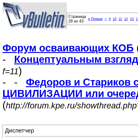
Страница
«
Первая
<
9
10
11
12
13
1
28 из 43
Форум осваивающих КОБ
-
Концептуальным взгля
)
f=11
- -
Федоров и Стариков 
ЦИВИЛИЗАЦИИ или очеред
(
http://forum.kpe.ru/showthread.ph
Диспетчер