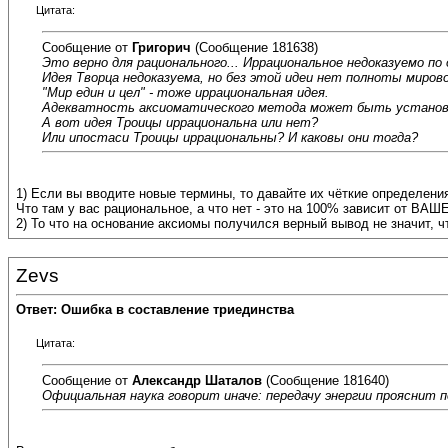
Цитата:
Сообщение от
Григорич
(Сообщение 181638)
Это верно для рационального... Иррациональное недоказуемо по
Идея Творца недоказуема, но без этой идеи нет полноты миров
"Мир един и цел" - тоже иррациональная идея.
Адекватность аксиоматического метода может быть установле
А вот идея Троицы иррациональна или нет?
Или ипостаси Троицы иррациональны? И каковы они тогда?
1) Если вы вводите новые термины, то давайте их чёткие определени
Что там у вас рациональное, а что нет - это на 100% зависит от ВАШ
2) То что на основание аксиомы получился верный вывод не значит, ч
Zevs
Ответ: Ошибка в составление триединства
Цитата:
Сообщение от
Александр Шаталов
(Сообщение 181640)
Официальная наука говорит иначе: передачу энергии прояснит