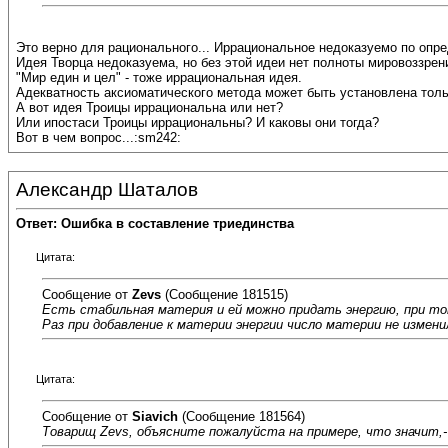
Это верно для рационального... Иррациональное недоказуемо по опр
Идея Творца недоказуема, но без этой идеи нет полноты мировоззрен
"Мир един и цел" - тоже иррациональная идея.
Адекватность аксиоматического метода может быть установлена толь
А вот идея Троицы иррациональна или нет?
Или ипостаси Троицы иррациональны? И каковы они тогда?
Вот в чем вопрос...:sm242:
Александр Шаталов
Ответ: Ошибка в составление триединства
Цитата:
Сообщение от
Zevs
(Сообщение 181515)
Есть стабильная материя и ей можно придать энергию, при то
Раз при добавление к материи энергии число материи не измени
Цитата:
Сообщение от
Siavich
(Сообщение 181564)
Товарищ Zevs, объясните пожалуйста на примере, что значит,-