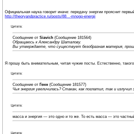
Официальная наука говорит иначе: передачу энергии прояснит перв
http://theoryandpractice.ru/posts/88...-mnogo-energii
Цитата:
Сообщение от
Siavich
(Сообщение 181564)
Обращаюсь к Александру Шаталову.
Вы утверждаете, что существует безобразная материя, прош
Я прошу быть внимательным, читая чужие посты. Естественно, такого
Цитата:
Сообщение от
Генн
(Сообщение 181577)
Чья энергия увеличилась? Стакан, как поглатил, так и излучил
Цитата:
масса и энергия — это одно и то же. То есть масса — это частн
Цитата: