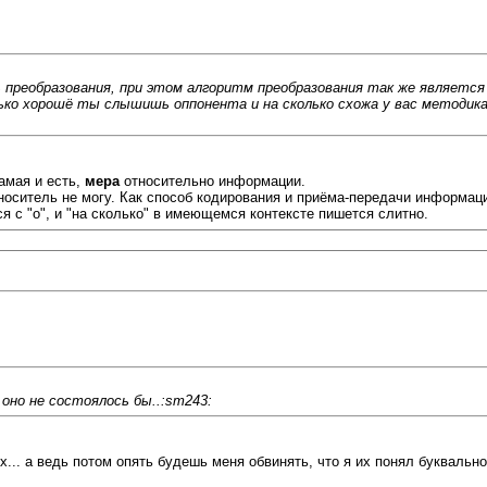
 преобразования, при этом алгоритм преобразования так же является
лько хорошё ты слышишь оппонента и на сколько схожа у вас методик
самая и есть,
мера
относительно информации.
носитель не могу. Как способ кодирования и приёма-передачи информаци
ся с "о", и "на сколько" в имеющемся контексте пишется слитно.
 оно не состоялось бы..:sm243:
... а ведь потом опять будешь меня обвинять, что я их понял буквально