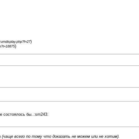
)
orumdisplay.php?f=27
)
hp?t=18875
не состоялось бы..:sm243:
 (чаще всего по тому что доказать не можем или не хотим).