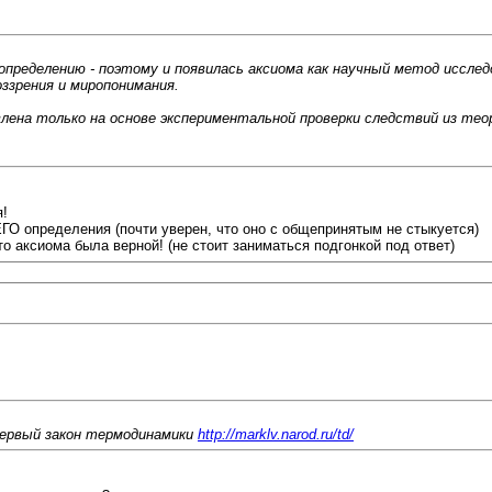
 определению - поэтому и появилась аксиома как научный метод исслед
оззрения и миропонимания.
на только на основе экспериментальной проверки следствий из теор
я!
ЕГО определения (почти уверен, что оно с общепринятым не стыкуется)
то аксиома была верной! (не стоит заниматься подгонкой под ответ)
 первый закон термодинамики
http://marklv.narod.ru/td/