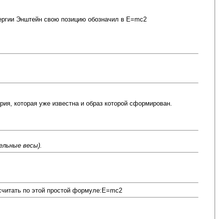
энергии Энштейн свою позицию обозначил в E=mc2
рия, которая уже известна и образ которой сформирован.
ельные весы).
осчитать по этой простой формуле:E=mc2