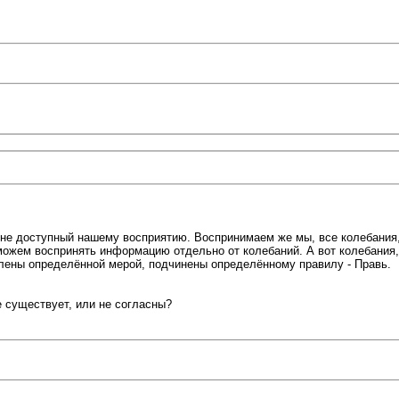
о не доступный нашему восприятию. Воспринимаем же мы, все колебания
можем воспринять информацию отдельно от колебаний. А вот колебания,
делены определённой мерой, подчинены определённому правилу - Правь.
е существует, или не согласны?