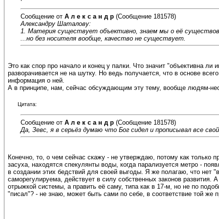
Сообщение от
А л е к с а н д р
(Сообщение 181578)
Александру Шаталову:
1. Материя существует объективно, знаем мы о её существова
...но без носителя вообще, качество не существует.
Это как спор про начало и конец у палки. Что значит "объективна ли
разворачивается не на шутку. Но ведь получается, что в основе всего 
информация о ней.
А в принципе, нам, сейчас обсуждающим эту тему, вообще людям-нес
Цитата:
Сообщение от
А л е к с а н д р
(Сообщение 181578)
Да, Зевс, я в серьёз думаю что Бог сидел и прописывал все сво
Конечно, то, о чем сейчас скажу - не утверждаю, потому как только п
засуха, находятся спекулянты воды, когда парализуется метро - появл
в создании этих бедствий для своей выгоды. Я же полагаю, что нет 
саморегулируема, действует в силу собственных законов развития. А
отрыжкой системы, а править её саму, типа как в 17-м, но не по под
"писал"? - не знаю, может быть сами по себе, в соответствие той же п