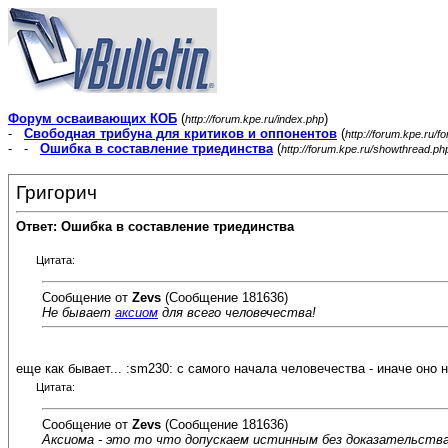
Форум осваивающих КОБ
(
)
http://forum.kpe.ru/index.php
-
Свободная трибуна для критиков и оппонентов
(
http://forum.kpe.ru/f
- -
Ошибка в составление триединства
(
http://forum.kpe.ru/showthread.p
Григорич
Ответ: Ошибка в составление триединства
Цитата:
Сообщение от
Zevs
(Сообщение 181636)
Не бывает
аксиом
для всего человечества!
еще как бывает... :sm230: с самого начала человечества - иначе оно 
Цитата:
Сообщение от
Zevs
(Сообщение 181636)
Аксиома - это то что допускаем истинным без доказательства