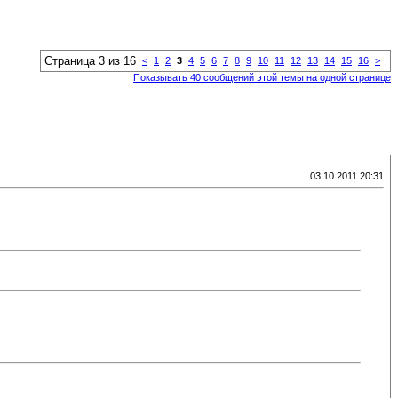
Страница 3 из 16
<
1
2
3
4
5
6
7
8
9
10
11
12
13
14
15
16
>
Показывать 40 сообщений этой темы на одной странице
03.10.2011 20:31