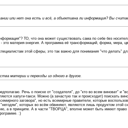
нии или нет она есть и всё, а объективна ли информация? Вы счита
 информация"? ТО, что она может существовать сама по себе без носител
- это материя-энергия. А программа её трансформаций, форма, мера, цвет,
пециалистам этой сферы, это так важно для понимания "что делать" дл
йства материи и переходы из одного в другое.
редполагаю. Речь о поиске от "создателя", до "кто во всем виноват" и "
яются хапуги-такси. Можно (а зачастую так и происходит) поискать вино
"всемирного заговора", но есть всемирные правители, которые воспольз
 "негодяи", которых во всём обвиняют, являются лишь продуктом этой с
обию, а в принципе. А в части "ТВОРЦА", вполне может быть имеют право
рограмме. :)