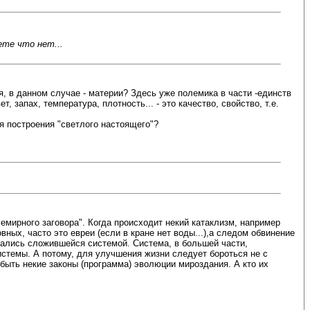
ете что нет...
я, в данном случае - материи? Здесь уже полемика в части -единств
 запах, температура, плотность... - это качество, свойство, т.е.
я построения "светлого настоящего"?
всемирного заговора". Когда происходит некий катаклизм, например
вных, часто это евреи (если в кране нет воды...),а следом обвинение
овались сложившейся системой. Система, в большей части,
истемы. А потому, для улучшения жизни следует бороться не с
 быть некие законы (программа) эволюции мироздания. А кто их