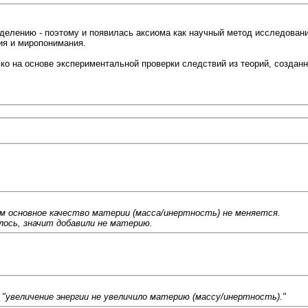
еделению - поэтому и появилась аксиома как научный метод исследовани
ия и миропонимания.
ко на основе экспериментальной проверки следствий из теорий, создан
м основное качество материи (масса/инертность) не меняется.
лось, значит добавили не материю.
 "увеличение энергии не увеличило материю (массу/инертность)."