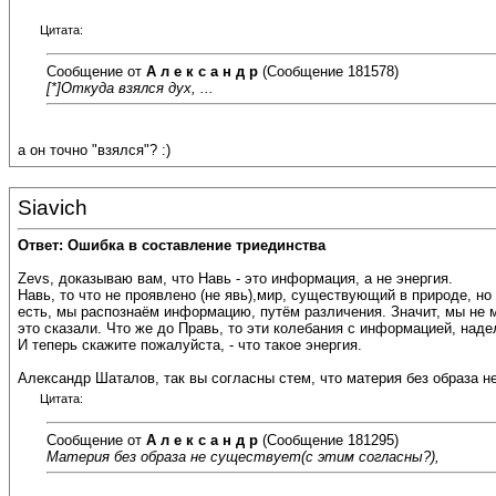
Цитата:
Сообщение от
А л е к с а н д р
(Сообщение 181578)
[*]Откуда взялся дух, ...
а он точно "взялся"? :)
Siavich
Ответ: Ошибка в составление триединства
Zevs, доказываю вам, что Навь - это информация, а не энергия.
Навь, то что не проявлено (не явь),мир, существующий в природе, н
есть, мы распознаём информацию, путём различения. Значит, мы не 
это сказали. Что же до Правь, то эти колебания с информацией, на
И теперь скажите пожалуйста, - что такое энергия.
Александр Шаталов, так вы согласны стем, что материя без образа н
Цитата:
Сообщение от
А л е к с а н д р
(Сообщение 181295)
Материя без образа не существует(с этим согласны?),