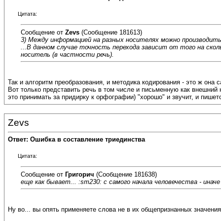
Цитата:
Сообщение от
Zevs
(Сообщение 181613)
3) Между информацией на разных носителях можно производить
...В данном случае точность перехода зависит от того на ско
носитель (в частности речь).
Так и алгоритм преобразования, и методика кодирования - это ж она 
Вот только представить речь в том числе и письменную как внешний 
это принимать за придирку к орфографии) "хорошо" и звучит, и пишет
Zevs
Ответ: Ошибка в составление триединства
Цитата:
Сообщение от
Григорич
(Сообщение 181638)
еще как бывает... :sm230: с самого начала человечества - иначе
Ну во... вы опять применяете слова не в их общепризнанных значениях