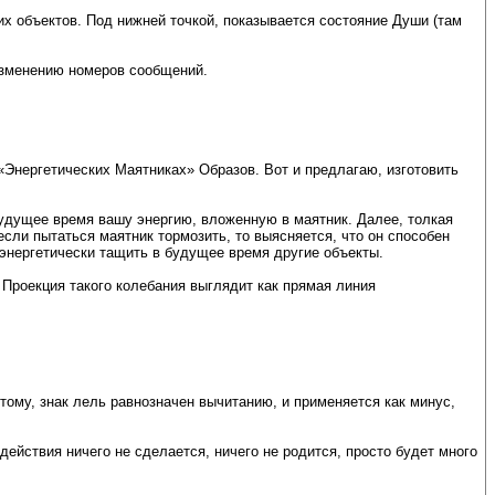
их объектов. Под нижней точкой, показывается состояние Души (там
 изменению номеров сообщений.
«Энергетических Маятниках» Образов. Вот и предлагаю, изготовить
в будущее время вашу энергию, вложенную в маятник. Далее, толкая
 если пытаться маятник тормозить, то выясняется, что он способен
 энергетически тащить в будущее время другие объекты.
. Проекция такого колебания выглядит как прямая линия
этому, знак лель равнозначен вычитанию, и применяется как минус,
одействия ничего не сделается, ничего не родится, просто будет много