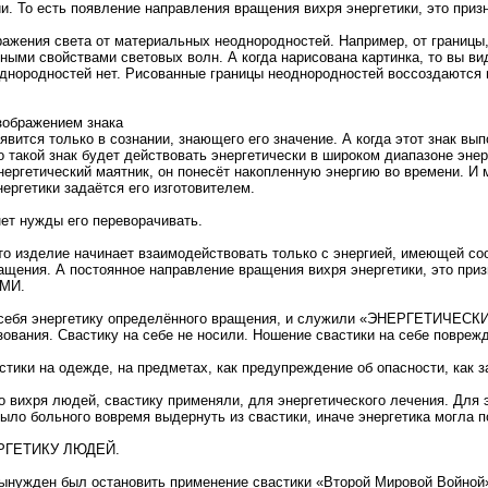
ии. То есть появление направления вращения вихря энергетики, это пр
ражения света от материальных неоднородностей. Например, от границы,
зными свойствами световых волн. А когда нарисована картинка, то вы ви
еоднородностей нет. Рисованные границы неоднородностей воссоздаются 
зображением знака
вится только в сознании, знающего его значение. А когда этот знак вы
о такой знак будет действовать энергетически в широком диапазоне энер
ргетический маятник, он понесёт накопленную энергию во времени. И мо
ергетики задаётся его изготовителем.
нет нужды его переворачивать.
 это изделие начинает взаимодействовать только с энергией, имеющей с
ения. А постоянное направление вращения вихря энергетики, это призна
АМИ.
 в себя энергетику определённого вращения, и служили «ЭНЕРГЕТИЧЕС
вания. Свастику на себе не носили. Ношение свастики на себе поврежда
стики на одежде, на предметах, как предупреждение об опасности, как з
о вихря людей, свастику применяли, для энергетического лечения. Для 
было больного вовремя выдернуть из свастики, иначе энергетика могла 
ГЕТИКУ ЛЮДЕЙ.
вынужден был остановить применение свастики «Второй Мировой Войной»