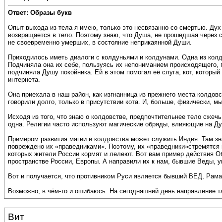
Ответ: Образы букв
Опыт выхода из тела я имею, только это несвязанно со смертью. Ду
возвращается в тело. Поэтому знаю, что Душа, не прошедшая через 
не своевременно умерших, в состояние неприкаянной Души.
Приходилось иметь диалоги с колдуньями и колдунами. Одна из колду
Подчиняла она их себе, пользуясь их непониманием происходящего, 
подчиняла Душу покойника. Ей в этом помогал её слуга, кот, которы
интернета.
Она приехала в наш район, как изгнанница из прежнего места колдов
говорили долго, только в присутствии кота. И, больше, физически, м
Исходя из того, что знаю о колдовстве, предпочтительнее тело сжеч
одна. Религии часто используют магические обряды, влияющие на Духо
Примером развития магии и колдовства может служить Индия. Там зн
повреждено их «праведниками». Поэтому, их «праведники»стремятся 
которых жители России кормят и лелеют. Вот вам пример действия О
пространстве России, Европы. А направили их к нам, бывшие Веды,
Вот и получается, что противником Руси является бывший ВЕД, Рама
Возможно, в чём-то и ошибаюсь. На сегодняшний день направление т
Вит