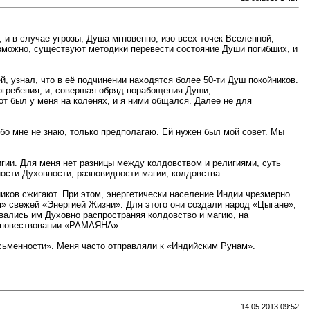
 в случае угрозы, Душа мгновенно, изо всех точек Вселенной,
озможно, существуют методики перевести состояние Души погибших, и
, узнал, что в её подчинении находятся более 50-ти Душ покойников.
огребения, и, совершая обряд порабощения Души,
от был у меня на коленях, и я ними общался. Далее не для
обо мне не знаю, только предполагаю. Ей нужен был мой совет. Мы
игии. Для меня нет разницы между колдовством и религиями, суть
ности Духовности, разновидности магии, колдовства.
иков сжигают. При этом, энергетически население Индии чрезмерно
я» свежей «Энергией Жизни». Для этого они создали народ «Цыгане»,
вались им Духовно распространяя колдовство и магию, на
х повествовании «РАМАЯНА».
исьменности». Меня часто отправляли к «Индийским Рунам».
14.05.2013 09:52