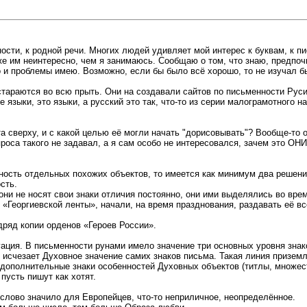
ости, к родной речи. Многих людей удивляет мой интерес к буквам, к п
аже им неинтересно, чем я занимаюсь. Сообщаю о том, что знаю, предпо
ого и проблемы имею. Возможно, если бы было всё хорошо, то не изучал б
араются во всю прыть. Они на создавали сайтов по письменности Руси, 
е языки, это языки, а русский это так, что-то из серии малограмотного 
а сверху, и с какой целью её могли начать "дорисовывать"? Вообще-то
роса такого не задавал, а я сам особо не интересовался, зачем это ОН
ность отдельных похожих объектов, то имеется как минимум два решения,
сть.
ни не носят свои знаки отличия постоянно, они ими выделялись во вре
, «Георгиевской ленты», начали, на время празднования, раздавать её в
дряд копии орденов «Героев России».
ация. В письменности рунами имело значение три основных уровня знак
, исчезает Духовное значение самих знаков письма. Такая линия призе
 дополнительные знаки особенностей Духовных объектов (титлы, множест
пусть пишут как хотят.
слово значило для Европейцев, что-то неприличное, неопределённое.