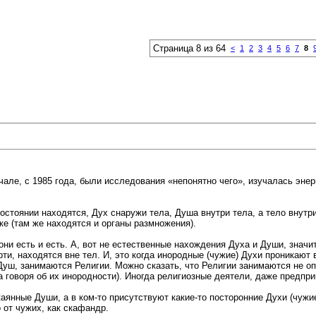
Страница 8 из 64
<
1
2
3
4
5
6
7
8
чале, с 1985 года, были исследования «непонятно чего», изучалась энер
стоянии находятся, Дух снаружи тела, Душа внутри тела, а тело внутри,
чке (там же находятся и органы размножения).
и есть и есть. А, вот не естественные нахождения Духа и Души, значит
, находятся вне тел. И, это когда инородные (чужие) Духи проникают в
Душ, занимаются Религии. Можно сказать, что Религии занимаются не о
 говоря об их инородности). Иногда религиозные деятели, даже предпр
каянные Души, а в ком-то присутствуют какие-то посторонние Духи (чужие
 от чужих, как скафандр.