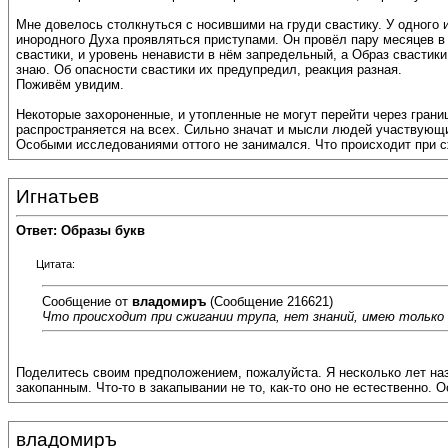
Мне довелось столкнуться с носившими на груди свастику. У одного 
инородного Духа проявляться приступами. Он провёл пару месяцев в 
свастики, и уровень ненависти в нём запредельный, а Образ свастики 
знаю. Об опасности свастики их предупредил, реакция разная.
Поживём увидим.
Некоторые захороненные, и утопленные не могут перейти через границ
распространяется на всех. Сильно значат и мысли людей участвующи
Особыми исследованиями оттого не занимался. Что происходит при с
Игнатьев
Ответ: Образы букв
Цитата:
Сообщение от
владомиръ
(Сообщение 216621)
Что происходит при сжигании трупа, нет знаний, имею только
Поделитесь своим предположением, пожалуйста. Я несколько лет наз
закопанным. Что-то в закапывании не то, как-то оно не естественно.
владомиръ