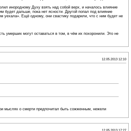
волил инородному Духу взять над собой верх, и началось влияние
им будет дальше, пока нет ясности. Другой попал под влияние
сем уехала». Ещё одному, они свастику подарили, что с ним будет не
сть умерших могут оставаться в том, в чём их похоронили. Это не
12.05.2013 12:10
 при мыслях о смерти предпочитал быть сожженным, нежели
12.05.2013 17:27