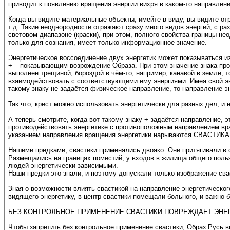
приводит к появлению вращения энергии вихря в каком-то направлен
Когда вы видите материальные объекты, имейте в виду, вы видите от
т.д. Такие неоднородности отражают сразу много видов энергий, с ра
световом диапазоне (краски), при этом, полного свойства границы н
только для сознания, имеет только информационное значение.
Энергетическое воссоединение двух энергетик может показываться и
+ – показывающим возрождение Образа. При этом значение знака проя
выполнен трещиной, бороздой в чём-то, например, канавой в земле, т
взаимодействовать с соответствующими ему энергиями. Имея свой эне
такому знаку не задаётся физическое направление, то направление эн
Так что, крест можно использовать энергетически для разных дел, и 
А теперь смотрите, когда вот такому знаку + задаётся направление,
противодействовать энергетике с противоположным направлением вращ
указанием направления вращения энергетики нарываются СВАСТИК
Нашими предками, свастики применялись двояко. Они притягивали
Размещались на границах поместий, у входов в жилища общего пользо
людей энергетически зависимыми.
Наши предки это знали, и поэтому допускали только изображение сва
Зная о возможности влиять свастикой на направление энергетическог
видящего энергетику, в центр свастики помещали больного, и важно 
БЕЗ КОНТРОЛЬНОЕ ПРИМЕНЕНИЕ СВАСТИКИ ПОВРЕЖДАЕТ ЭНЕР
Чтобы запретить без контрольное применение свастики, Образ Русь 