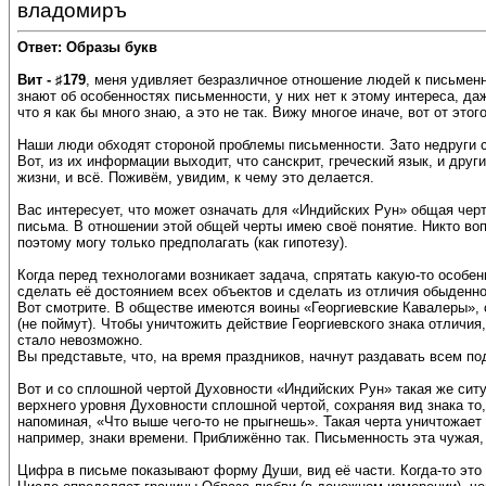
владомиръ
Ответ: Образы букв
Вит - ♯179
, меня удивляет безразличное отношение людей к письменн
знают об особенностях письменности, у них нет к этому интереса, д
что я как бы много знаю, а это не так. Вижу многое иначе, вот от эт
Наши люди обходят стороной проблемы письменности. Зато недруги ст
Вот, из их информации выходит, что санскрит, греческий язык, и други
жизни, и всё. Поживём, увидим, к чему это делается.
Вас интересует, что может означать для «Индийских Рун» общая черт
письма. В отношении этой общей черты имею своё понятие. Никто воп
поэтому могу только предполагать (как гипотезу).
Когда перед технологами возникает задача, спрятать какую-то особен
сделать её достоянием всех объектов и сделать из отличия обыденно
Вот смотрите. В обществе имеются воины «Георгиевские Кавалеры», о
(не поймут). Чтобы уничтожить действие Георгиевского знака отличия
стало невозможно.
Вы представьте, что, на время праздников, начнут раздавать всем по
Вот и со сплошной чертой Духовности «Индийских Рун» такая же ситу
верхнего уровня Духовности сплошной чертой, сохраняя вид знака то
напоминая, «Что выше чего-то не прыгнешь». Такая черта уничтожает
например, знаки времени. Приближённо так. Письменность эта чужая, 
Цифра в письме показывают форму Души, вид её части. Когда-то это 