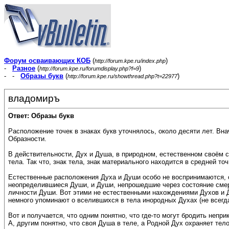
Форум осваивающих КОБ
(
)
http://forum.kpe.ru/index.php
-
Разное
(
)
http://forum.kpe.ru/forumdisplay.php?f=9
- -
Образы букв
(
)
http://forum.kpe.ru/showthread.php?t=22977
владомиръ
Ответ: Образы букв
Расположение точек в знаках букв уточнялось, около десяти лет. Вна
Образности.
В действительности, Дух и Душа, в природном, естественном своём со
тела. Так что, знак тела, знак материального находится в средней то
Естественные расположения Духа и Души особо не воспринимаются, он
неопределившиеся Души, и Души, непрошедшие через состояние смерти
личности Души. Вот этими не естественными нахождениями Духов и 
немного упоминают о вселившихся в тела инородных Духах (не всегда
Вот и получается, что одним понятно, что где-то могут бродить непри
А, другим понятно, что своя Душа в теле, а Родной Дух охраняет тело