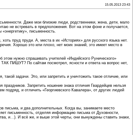
15.05.2013 23:43
исьменности. Даже мои близкие люди, родственники, жена, дети, мало
читаю не встревать в предположения. Вот на этом фоне и получается,
ы «энергетику», письменность.
хоть пруд пруди. А, места в их «Историях» для русского языка нет.
наречия. Хорошо это или плохо, нет моих знаний, это имеет место в
 об этом нужно спрашивать учителей «Индийского Рунического»
И ТАК ПИШУТ? По сайтам посмотрел, ясности и ответа на вопрос нет,
 такой задачи. Это, или запретить и уничтожить такое отличие, или
мя праздников. Запретить ношение знака отличия Гвардейцев нельзя
сем подряд, и отличить «Георгиевского Кавалера», от других людей
ов письма, и два дополнительных. Когда вы, занимаете место
мляет письменность, отделяя информацию письма от Духовности,
ва, и…). И всё же, и выше этой черты, они вынуждены ставить знаки,