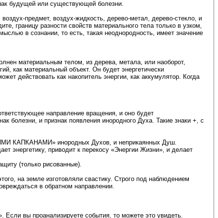
изнак будущей или существующей болезни.
 воздух-предмет, воздух-жидкость, дерево-метал, дерево-стекло, и
дите, границу разности свойств материального тела только в узком,
мыслью в сознании, то есть, такая неоднородность, имеет значение
полнен материальным телом, из дерева, метала, или наоборот,
гий, как материальный объект. Он будет энергетически
жет действовать как накопитель энергии, как аккумулятор. Когда
оответствующее направление вращения, и оно будет
к болезни, и признак появления инородного Духа. Такие знаки +, с
КИМИ КАПКАНАМИ» инородных Духов, и неприкаянных Душ.
ет энергетику, приводит к перекосу «Энергии Жизни», и делает
ащиту (только рисованные).
этого, на земле изготовляли свастику. Строго под наблюдением
повреждаться в обратном направлении.
. Если вы проанализируете события, то можете это увидеть.