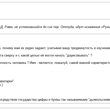
, Рама, не успокоившийся до сих пор. Оттуда, идут искажения «Рун
 почему вам их редко задают, учитывая вашу продвинутость в изучении
та сверху и с какой целью её могли начать "дорисовывать" ?
ичность человека ? Имя - является, пожалуй, самой важной характерист
аватарки"
.)
осредством государства цифры и буквы так называемыми "дьявольскими 