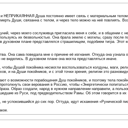
х и НЕПРИКАЯННАЯ Душа постоянно имеет связь с материальным телом, и
смерть Души, связанна с телом, и через тело можно на неё повлиять. В
ний, через моего сослуживца пригласила меня к себе, и в общении с ней
пользуясь их безвольностью. Она брала землю с могилы, сразу после п
й в духовном плане представлялся страшилищем, подобием тигра. Этот к
ства. Она сама поведала мне о причине её изгнания. Откуда она узнала 
ы не виделись. В духовном плане она могла представляться иначе.
ь, чтобы Душой покойника несмогли воспользоваться колдуны, маги, рел
в, и на Души покойников, и с этой точки зрения, религии это разновид
ают о возможности порабощения Душ покойников, и поэтому тела покойн
протолкнуть свои верования в Россию, чтобы «Энергетически попитатьс
браза. Образ создали, народ в нужном направлении направили, а пользо
 ушедшие из Руси, под предводительством Рамы. Об этом говорится в и
, не успокоившийся до сих пор. Оттуда, идут искажения «Рунической п
акое.