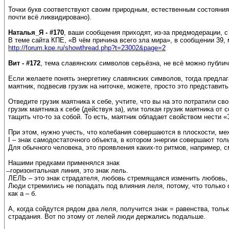
Точки букв соответствуют своим природным, естественным состояниям
почти всё ликвидировано).
Наталья_Я - #170
, ваши сообщения приходят, из-за предмодерации, 
В теме сайта КПЕ, «В чём причина всего зла мира», в сообщении 39,
http://forum.kpe.ru/showthread.php?t=23002&page=2
Вит - #172
, тема славянских символов серьёзна, не всё можно публи
Если желаете понять энергетику славянских символов, тогда предлаг
маятник, подвесив грузик на ниточке, можете, просто это представить
Отведите грузик маятника к себе, учтите, что вы на это потратили с
грузик маятника к себе (действуя за), или толкая грузик маятника от
тащить что-то за собой. То есть, маятник обладает свойством нести
При этом, нужно учесть, что колебания совершаются в плоскости, меж
I – знак самодостаточного объекта, в котором энергии совершают тол
Для обычного человека, это проявления каких-то ритмов, например, с
Нашими предками применялся знак
̶ горизонтальная линия, это знак лель.
ЛЕЛЬ – это знак страдателя, любовь стремящаяся изменить любовь,
Люди стремились не попадать под влияния леля, потому, что только о
как а – б.
А, когда сойдутся рядом два леля, получится знак = равенства, тольк
страдания. Вот по этому от лелей люди держались подальше.