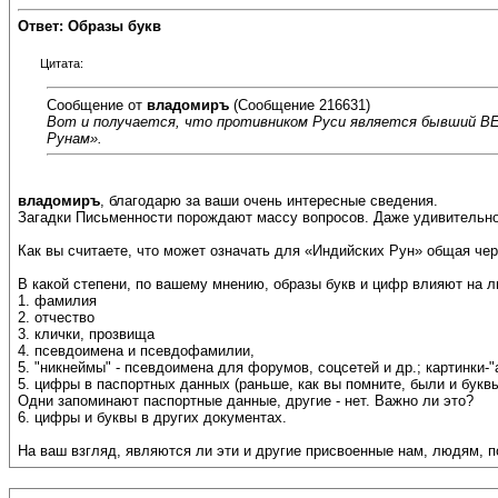
Ответ: Образы букв
Цитата:
Сообщение от
владомиръ
(Сообщение 216631)
Вот и получается, что противником Руси является бывший ВЕД
Рунам».
владомиръ
, благодарю за ваши очень интересные сведения.
Загадки Письменности порождают массу вопросов. Даже удивительно,
Как вы считаете, что может означать для «Индийских Рун» общая чер
В какой степени, по вашему мнению, образы букв и цифр влияют на л
1. фамилия
2. отчество
3. клички, прозвища
4. псевдоимена и псевдофамилии,
5. "никнеймы" - псевдоимена для форумов, соцсетей и др.; картинки-"
5. цифры в паспортных данных (раньше, как вы помните, были и буквы
Одни запоминают паспортные данные, другие - нет. Важно ли это?
6. цифры и буквы в других документах.
На ваш взгляд, являются ли эти и другие присвоенные нам, людям, п