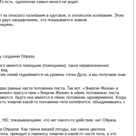
То есть, однополая семья ничего не родит.
ёт из плоского колебания в круговое, в эллипсное колебание. Этим
 двух направлениях, это показывается знаком
енщины.
.
ку создания Образа.
него имеется помощник (помощники), такое неравнозначное
 вид
ние линий поднимается на уровень точки Духа, и мы получаем знак
две равные части половинки листа. Так вот, «Энергия Жизни» в
енного присутствия «Энергии Жизни» в обеих половинках листа.
кажется, будто она имеется в обеих половинах одновременно. Когда
сть энергии какой-то половинки тела колеблется, объединившись с
Е, НО, показывающими, что нет какого-то действия, нет Образа.
 Образов. Как смена вихрей погоды, как смена циклона
а, приводит к перекосу энергии в какой-то части тела, а это