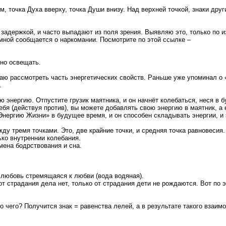
, точка Духа вверху, точка Души внизу. Над верхней точкой, знаки друг
с задержкой, и часто выпадают из поля зрения. Выявляю это, только по
 мной сообщается о наркомании. Посмотрите по этой ссылке –
чно освещать.
аю рассмотреть часть энергетических свойств. Раньше уже упоминал о 
.
вою энергию. Отпустите грузик маятника, и он начнёт колебаться, неся 
 себя (действуя против), вы можете добавлять свою энергию в маятник, а
 «Энергию Жизни» в будущее время, и он способен складывать энергии, и
ду тремя точками. Это, две крайние точки, и средняя точка равновесия
ько внутреннии колебания.
мена бодрствования и сна.
 любовь стремящаяся к любви (вода водяная).
т страдания дела нет, только от страдания дети не рождаются. Вот по 
о чего? Получится знак = равенства лелей, а в результате такого взаим