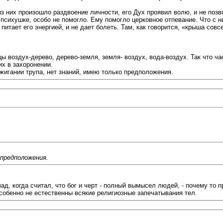
из них произошло раздвоение личности, его Дух проявил волю, и не поз
психушке, особо не помогло. Ему помогло церковное отпевание. Что с н
питает его энергией, и не дает болеть. Там, как говорится, «крыша сов
ы воздух-дерево, дерево-земля, земля- воздух, вода-воздух. Так что ча
х в захоронении.
жигании трупа, нет знаний, имею только предположения.
 предположения.
ад, когда считал, что бог и черт - полный вымысел людей, - почему то
 Особенно не естественны всякие религиозные запечатывания тел.