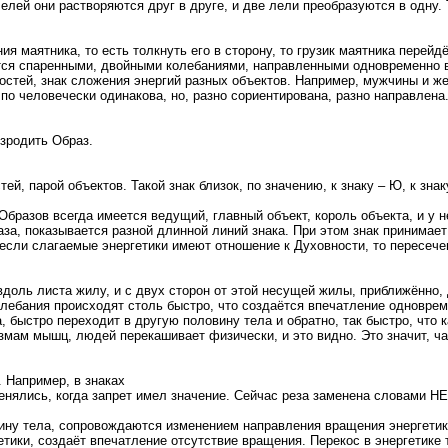
елей они растворяются друг в друге, и две лели преобразуются в одну. 
я маятника, то есть толкнуть его в сторону, то грузик маятника перейд
тся спаренными, двойными колебаниями, направленными одновременно в
ностей, знак сложения энергий разных объектов. Например, мужчины и ж
по человечески одинакова, но, разно сориентирована, разно направлена
озродить Образ.
й, парой объектов. Такой знак близок, по значению, к знаку – Ю, к зна
бразов всегда имеется ведущий, главный объект, король объекта, и у 
за, показывается разной длинной линий знака. При этом знак принимает
если слагаемые энергетики имеют отношение к Духовности, то пересече
доль листа жилу, и с двух сторон от этой несущей жилы, приближённо, 
олебания происходят столь быстро, что создаётся впечатление одноврем
, быстро переходит в другую половину тела и обратно, так быстро, что 
змам мышц, людей перекашивает физически, и это видно. Это значит, ча
. Например, в знаках
именялись, когда запрет имел значение. Сейчас реза заменена словами Н
ину тела, сопровождаются изменением направления вращения энергетики
ки, создаёт впечатление отсутствие вращения. Перекос в энергетике тел