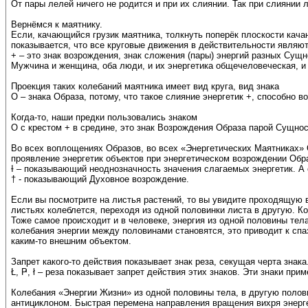
От пары лелей ничего не родится и при их слиянии. Так при слиянии л
Вернёмся к маятнику.
Если, качающийся грузик маятника, толкнуть поперёк плоскости качани
показывается, что все круговые движения в действительности являю
+ – это знак возрождения, знак сложения (пары) энергий разных Сущ
Мужчина и женщина, оба люди, и их энергетика общечеловеческая, и 
Проекция таких колебаний маятника имеет вид круга, вид знака
О – знака Образа, потому, что такое слияние энергетик +, способно в
Когда-то, наши предки пользовались знаком
О с крестом + в средине, это знак Возрождения Образа парой Сущносте
Во всех воплощениях Образов, во всех «Энергетических Маятниках» О
проявление энергетик объектов при энергетическом возрождении Обра
Ɨ – показывающий неоднозначность значения слагаемых энергетик. А 
† - показывающий Духовное возрождение.
Если вы посмотрите на листья растений, то вы увидите проходящую в
листьях колеблется, переходя из одной половинки листа в другую. К
Тоже самое происходит и в человеке, энергия из одной половины тела
колебания энергии между половинами становятся, это приводит к спа
каким-то внешним объектом.
Запрет какого-то действия показывает знак реза, секущая черта знака
Ł, Ҏ, ł – реза показывает запрет действия этих знаков. Эти знаки пр
Колебания «Энергии Жизни» из одной половины тела, в другую полов
антициклоном. Быстрая перемена направления вращения вихря энергети