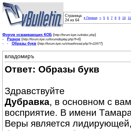
Страница
«
Первая
<
5
6
7
8
9
10
11
24 из 64
Форум осваивающих КОБ
(
)
http://forum.kpe.ru/index.php
-
Разное
(
)
http://forum.kpe.ru/forumdisplay.php?f=9
- -
Образы букв
(
)
http://forum.kpe.ru/showthread.php?t=22977
владомиръ
Ответ: Образы букв
Здравствуйте
Дубравка
, в основном с ва
восприятие. В имени Тамар
Веры является лидирующей,