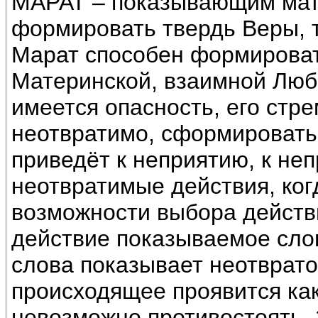
МАРАТ – показывающим мате
формировать твердь Веры, т
Марат способен формироват
Материнской, взаимной Люб
имеется опасность, его стр
неотвратимо, сформировать 
приведёт к неприятию, к неп
неотвратимые действия, ко
возможности выбора действ
действие показываемое слов
слова показывает неотврато
происходящее проявится как
невозможно противостоять.