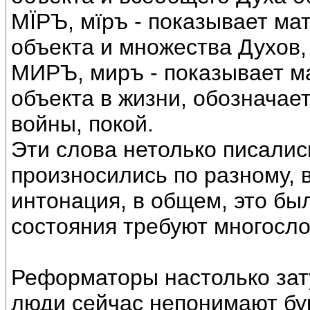
МÏРЪ, мïръ - показывает ма
объекта и множества Духов,
МИРЪ, миръ - показывает м
объекта в жизни, обозначает
войны, покой.
Эти слова нетолько писались
произносились по разному, 
интонация, в общем, это бы
состояния требуют многосло
Реформаторы настолько зат
люди сейчас непонимают бук