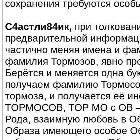
сохранения требуются особы
С4астли84ик,
при толкован
предварительной информац
частично меняя имена и фа
фамилия Тормозов, явно про
Берётся и меняется одна бук
получаем фамилию Тормосов
тормоза, и получается её и
ТОРМОСОВ, ТОР МО с ОВ –
Рода, взаимную любовь в Об
Образа имеющего особое О