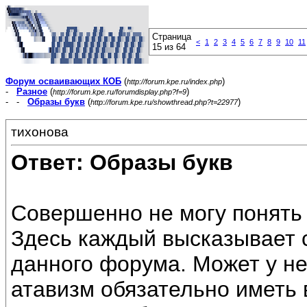
Страница
<
1
2
3
4
5
6
7
8
9
10
11
15 из 64
Форум осваивающих КОБ
(
)
http://forum.kpe.ru/index.php
-
Разное
(
)
http://forum.kpe.ru/forumdisplay.php?f=9
- -
Образы букв
(
)
http://forum.kpe.ru/showthread.php?t=22977
тихонова
Ответ: Образы букв
Совершенно не могу понять 
Здесь каждый высказывает с
данного форума. Может у не
атавизм обязательно иметь 