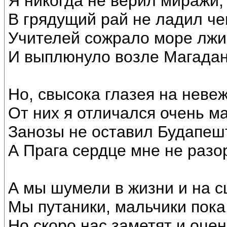
Я никогда не верил миражи,
В грядущий рай не ладил че
Учителей сожрало море лжи
И выплюнуло возле Магадан
Но, свысока глазея на невеж
От них я отличался очень ма
Занозы не оставил Будапешт
А Прага сердце мне не разо
А мы шумели в жизни и на с
Мы путаники, мальчики пока
Но скоро нас заметят и оцен