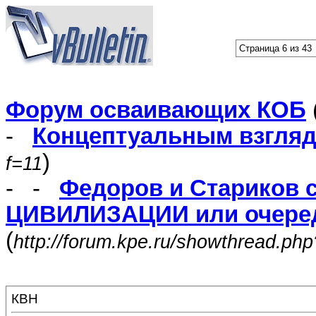
Страница 6 из 43
Форум осваивающих КОБ
-
Концептуальным взгля
)
f=11
- -
Федоров и Стариков 
ЦИВИЛИЗАЦИИ или очеред
(
http://forum.kpe.ru/showthread.ph
КВН