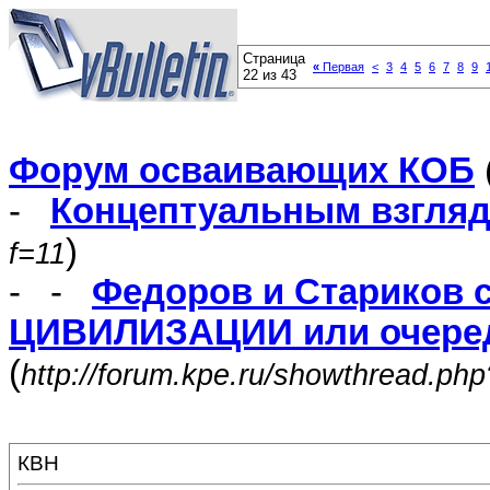
Страница
«
Первая
<
3
4
5
6
7
8
9
22 из 43
Форум осваивающих КОБ
-
Концептуальным взгля
)
f=11
- -
Федоров и Стариков 
ЦИВИЛИЗАЦИИ или очеред
(
http://forum.kpe.ru/showthread.ph
КВН