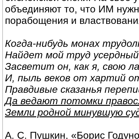
объединяют то, что ИМ нужн
порабощения и властвовани
Когда-нибудь монах трудо
Найдет мой труд усердный
Засветит он, как я, свою 
И, пыль веков от хартий о
Правдивые сказанья переп
Да ведают потомки правос
Земли родной минувшую су
А. С. Пушкин, «Борис Годун