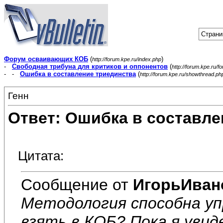
Страни
Форум осваивающих КОБ
(
)
http://forum.kpe.ru/index.php
-
Свободная трибуна для критиков и оппонентов
(
http://forum.kpe.ru/f
- -
Ошибка в составление триединства
(
http://forum.kpe.ru/showthread.p
Генн
Ответ: Ошибка в составле
Цитата:
Сообщение от
ИгорьИван
Методология способна упр
взять в КОБ? Пока я увид