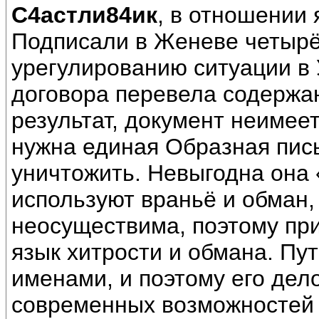
С4астли84ик
, в отношении 
Подписали в Женеве четырё
урегулированию ситуации в 
договора перевела содержан
результат, документ неимеет
нужна единая Образная пись
уничтожить. Невыгодна она 
используют враньё и обман,
неосуществима, поэтому пр
язык хитрости и обмана. Пу
именами, и поэтому его дело
современных возможностей 