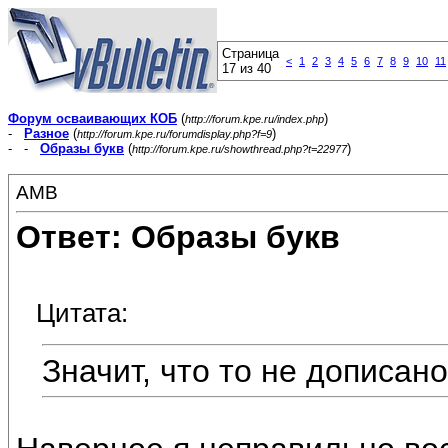
Страница
<
1
2
3
4
5
6
7
8
9
10
11
17 из 40
Форум осваивающих КОБ
(
)
http://forum.kpe.ru/index.php
-
Разное
(
)
http://forum.kpe.ru/forumdisplay.php?f=9
- -
Образы букв
(
)
http://forum.kpe.ru/showthread.php?t=22977
АМВ
Ответ: Образы букв
Цитата:
Значит, что то не дописано