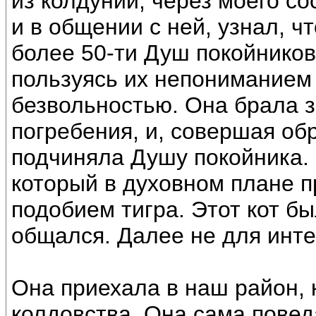
из колдуний, через моего со
и в общении с ней, узнал, ч
более 50-ти Душ покойников
пользуясь их непониманием 
безвольностью. Она брала з
погребения, и, совершая о
подчиняла Душу покойника. Е
который в духовном плане 
подобием тигра. Этот кот бы
общался. Далее не для инте
Она приехала в наш район, 
колдовства. Она сама повед