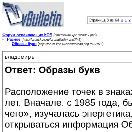
Страница 8 из 64
<
1
2
Форум осваивающих КОБ
(
)
http://forum.kpe.ru/index.php
-
Разное
(
)
http://forum.kpe.ru/forumdisplay.php?f=9
- -
Образы букв
(
)
http://forum.kpe.ru/showthread.php?t=22977
владомиръ
Ответ: Образы букв
Расположение точек в знаках
лет. Вначале, с 1985 года,
чего», изучалась энергетика
открываться информация Об