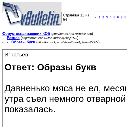
Страница 12 из
<
1
2
3
4
5
6
7
8
64
Форум осваивающих КОБ
(
)
http://forum.kpe.ru/index.php
-
Разное
(
)
http://forum.kpe.ru/forumdisplay.php?f=9
- -
Образы букв
(
)
http://forum.kpe.ru/showthread.php?t=22977
Игнатьев
Ответ: Образы букв
Давненько мяса не ел, меся
утра съел немного отварной
показалась.