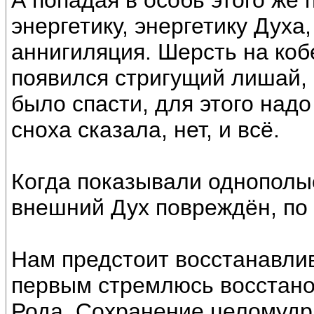
А попадая в особь этого же
энергетику, энергетику Духа
аннигиляция. Шерсть на коб
появился стригущий лишай, 
было спасти, для этого надо
сноха сказала, нет, и всё.
Когда показывали однополые
внешний Дух повреждён, по 
Нам предстоит восстанавлив
первым стремлюсь восстано
Рода. Сохранение целомудри