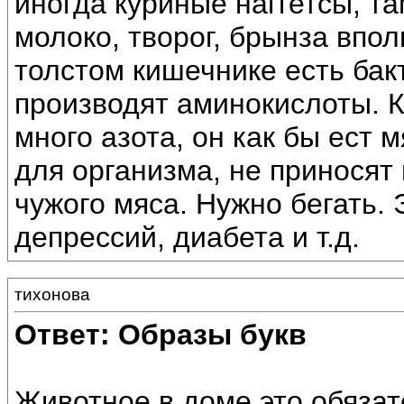
иногда куриные наггетсы, та
молоко, творог, брынза впол
толстом кишечнике есть бак
производят аминокислоты. К
много азота, он как бы ест 
для организма, не приносят
чужого мяса. Нужно бегать. 
депрессий, диабета и т.д.
тихонова
Ответ: Образы букв
Животное в доме это обязат