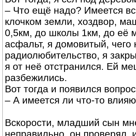
– Что ещё надо? Имеется всё
клочком земли, хоздвор, маш
0,5км, до школы 1км, до её 
асфальт, я домовитый, чего
радиолюбительство, я закр
я от неё отстранился. Ей ме
разбежились.
Вот тогда и появился вопрос
– А имеется ли что-то влия
Вскорости, младший сын мне
неправильно, он проверял, 