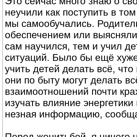
Это сейчас много знаю о св
неучили как поступить в том
мы самообучались. Родител
обеспечением или выясняли
сам научился, тем и учил де
ситуаций. Было бы ещё хуже
учить детей делать всё, что
они по быту могут делать вс
взаимоотношений почти крах
изучать влияние энергетики 
незная информацию, сообщ
Перед женитьбой, я ничего н