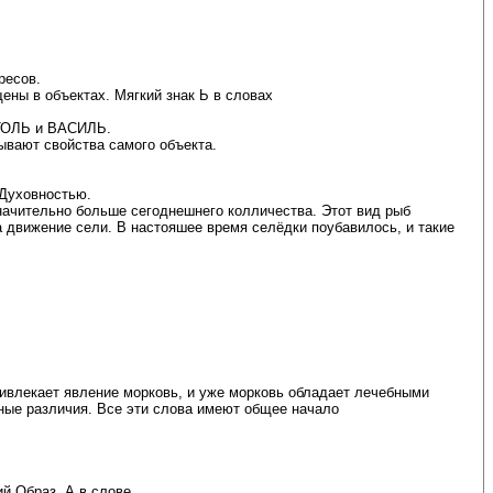
ресов.
ены в объектах. Мягкий знак Ь в словах
АТОЛЬ и ВАСИЛЬ.
ывают свойства самого объекта.
 Духовностью.
значительно больше сегоднешнего колличества. Этот вид рыб
 движение сели. В настояшее время селёдки поубавилось, и такие
ивлекает явление морковь, и уже морковь обладает лечебными
ые различия. Все эти слова имеют общее начало
й Образ. А в слове