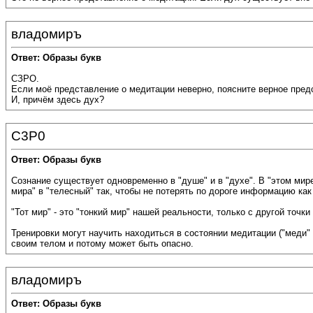
владомиръ
Ответ: Образы букв
СЗРО.
Если моё представление о медитации неверно, поясните верное пред
И, причём здесь дух?
C3P0
Ответ: Образы букв
Сознание существует одновременно в "душе" и в "духе". В "этом мир
мира" в "телесный" так, чтобы не потерять по дороге информацию как 
"Тот мир" - это "тонкий мир" нашей реальности, только с другой точки
Тренировки могут научить находиться в состоянии медитации ("меди
своим телом и потому может быть опасно.
владомиръ
Ответ: Образы букв