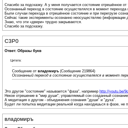
Спасибо за подсказку. А у меня получается состояние отрешённое от 
Осознанный переход в состояние осуществлялся в момент перехода и
Были случаи перехода в отрешённое состояние и при перегрузе созна
Сейчас такие эксперименты осознанно неосуществляю (информации д
Знаю, что эти «двери» трудно закрываются.
Спасибо за подсказку.
C3P0
Ответ: Образы букв
Цитата:
Сообщение от
владомиръ
(Сообщение 219864)
Осознанный переход в состояние осуществлялся в момент пере
Это другое "состояние" называется "фаза", например
http://youtu.be/
Некое отрешение в "мир души"; управляемый сон созданный сознанием
А медитация о другом - объединения сознания "души" и "духа".
Будет ли попытка медитации реальной когда находишься в фазе, не 
владомиръ