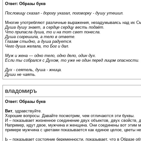
Ответ: Образы букв
Пословицу сказал - дорогу указал, поговорку - душу утешил.
Многие употребляют различные выражения, незадумываясь над их См
Душа душу знает, а сердце сердцу весть подаёт.
Что припасла душа, то и на тот свет понесла.
Душа согрешила, а тело в ответе.
Глазам стыдно, а душа радуется.
Чего душа желала, то Бог и дал.
Муж и жена — одно тело, одно дело, один дух.
Если ты собрался с Духом, то уже не один перед лицом опасности.
Дух - сеятель, душа - жница.
Души не чаять.
владомиръ
Ответ: Образы букв
Вит
, здравствуйте.
Хорошие вопросы. Давайте посмотрим, чем отличаются эти буквы.
И – показывает жизненное соединение двух объектов, двух свойств, дв
Например, идут двое, мужчина и женщина. Они соединены вот этим м
примере мужчина с цветами показывается как единое целое, цветы не
Ь – показывает состояние беременности, показывает, что в Образе об