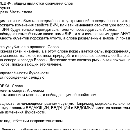
ВИЧ, общим являются окончания слов
Буква
разу. Часть слова
щим в жизни объекта определённость устремлений, определённость инте
рождать изменения свойств ВИЧ, или эти изменения свойств уже воплощ
ИЧ будут только порождаться, тольтко производиться. А слова
обладают изменёнными качествами ВИЧ, и эти изменения им дали АН
бность объектов порождать что-то, а слова разделённые знаком И показ
ка углубиться в прошлое. Слово
ении грязи и камней, а в этом слове показывается сель, порождённая
ничивалось только естеством, природой, и в прошлые времена её было 
ов севера и запада Европы. Движение этих косяков рыбы были похожи на
 слов, покахывающих это явление.
определённости Духовности.
ица порождённая сельдью.
КОВКА. Слово
менять смерть. А словом
ным явлением морковь, и ообладающим её свойством.
ъщность, отличающиеся разными сутями. Например, морковка только пр
т и между словами ВЕДАЮЩИЙ, ВЕДУЩИЙ и ВЕДОМЫЙ имеется значительн
ые изменения Духовности.
х под небесным покровительством.
Души под небесным покровительством, словом показывается создающи