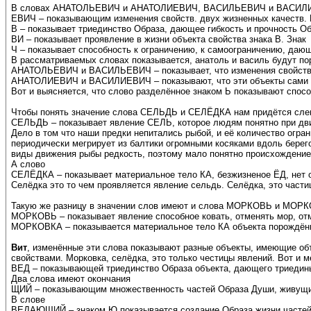
В словах АНАТОЛЬЕВИЧ и АНАТОЛИЕВИЧ, ВАСИЛЬЕВИЧ и ВАСИЛИЕ
ЕВИЧ – показывающим изменения свойств. двух жизненных качеств. 
В – показывает триединство Образа, дающее гибкость и прочность Об
ВИ – показывает проявление в жизни объекта свойства знака В. Знак
Ч – показывает способность к ограничению, к самоограничению, даю
В рассматриваемых словах показывается, анатоль и василь будут по
АНАТОЛЬЕВИЧ и ВАСИЛЬЕВИЧ – показывает, что изменения свойств В
АНАТОЛИЕВИЧ и ВАСИЛИЕВИЧ – показывают, что эти объекты сами 
Вот и выясняется, что слово разделённое знаком Ь показывают спосо
Чтобы понять значение слова СЕЛЬДЬ и СЕЛЁДКА нам придётся слег
СЕЛЬДЬ – показывает явление СЕЛЬ, которое людям понятно при движ
Дело в том что наши предки непитались рыбой, и её количество огра
периодически мегрирует из балтики огромными косяками вдоль берег
виды движения рыбы редкость, поэтому мало понятно происхождение
А слово
СЕЛЁДКА – показывает материальное тело КА, безжизненое ЁД, нет 
Селёдка это то чем проявляется явление сельдь. Селёдка, это част
Такую же разницу в значении слов имеют и слова МОРКОВЬ и МОР
МОРКОВЬ – показывает явление способное ковать, отменять мор, от
МОРКОВКА – показывается материальное тело КА объекта порождён
Вит
, изменённые эти слова показывают разные объекты, имеющие об
свойствами. Морковка, селёдка, это только честицы явлений. Во
ВЕД – показывающей триединство Образа объекта, дающего триедин
Два слова имеют окончания
ЩИЙ – показывающим множественность частей Образа Души, живущи
В слове
ВЕДАЮЩИЙ – знаком Ю показывается создание Образа жизни частей 