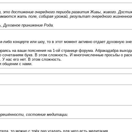
 это достижение очередного периода развития Живы, живого. Достиж
маются жать поле, собирая урожай, результат очередного жизненного
, Духовное принижение Рода.
ом-либо концерте или шоу, то в этот момент активно отдает духовную э
раясь на ваши пояснения на 1-ой странице форума. Абракадабра выходи
по сочетаниям букв. В этом сложность. И многочисленные просьбы о рас
. У нас его нет. В этом сложность.
и общении с нами.
трешённости, состояние медитации.
ела, то можно с трёх раз угадать для чего есть медитация.