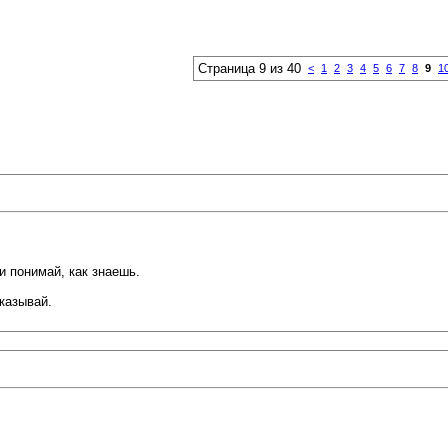
Страница 9 из 40
<
1
2
3
4
5
6
7
8
9
1
и понимай, как знаешь.
казывай.