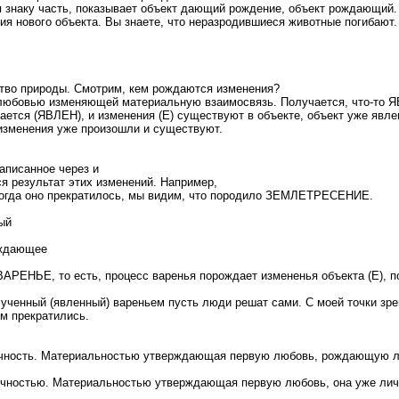
знаку часть, показывает объект дающий рождение, объект рождающий. 
я нового объекта. Вы знаете, что неразродившиеся животные погибают.
тво природы. Смотрим, кем рождаются изменения?
любовью изменяющей материальную взаимосвязь. Получается, что-то Я
ается (ЯВЛЕН), и изменения (Е) существуют в объекте, объект уже явле
 изменения уже произошли и существуют.
аписанное через и
я результат этих изменений. Например,
гда оно прекратилось, мы видим, что породило ЗЕМЛЕТРЕСЕНИЕ.
ый
ождающее
АРЕНЬЕ, то есть, процесс варенья порождает измененья объекта (Е), по
ученный (явленный) вареньем пусть люди решат сами. С моей точки зр
м прекратились.
ность. Материальностью утверждающая первую любовь, рождающую лич
чностью. Материальностью утверждающая первую любовь, она уже лич