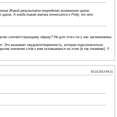
ение Живой результата очередного жизненного цикла.
 цикла. А когда такая жатва относится к Роду, то это
нергию соответствующему образу? Не для этого ли у нас организованы
т. Это вызывает неудовлетворенность, которая подсознательно
крытии значения слов к вам основываюся на этом (я так понимаю). У
03.10.2013 04:21