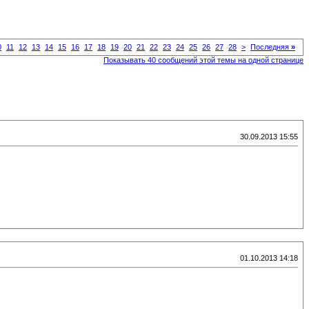
0
11
12
13
14
15
16
17
18
19
20
21
22
23
24
25
26
27
28
>
Последняя
»
Показывать 40 сообщений этой темы на одной странице
30.09.2013 15:55
01.10.2013 14:18