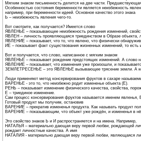
Мягким знаком письменность делится на две части. Предшествующая 
Особенностью состояния беременности является неизбежность явлени
например, при беременности идеей. Основное качество этого знака
Ь – неизбежность явления чего-то.
Вот смотрите, как получается? Имеется слово
ЯВЛЕНЬЕ – показывающее неизбежность рождения изменений, свойс
ЯВЛЕН – личность проявляющаяся триединством в Образе объекта, 
ЯВЛЕНИЕ – показывает, что то, что явлено, что физически обнаружив
ИЕ – показывает факт существования жизненных изменений, то есть
Вот и получается, что слово, написанное с мягким знаком
ЯВЛЕНЬЕ – показывает рождение предстоящих изменений. А слово н
ЯВЛЕНИЕ – показывает, что изменения уже произошли, и показываетс
ЗЕМЛЕТРЕСЕНЬЕ – это ЯВЛЕНЬЕ вызывающее трясение земли. А ко
Люди применяют метод консервирования фруктов в сахаре называем
ВАРЕНЬЕ - это то, что неизбежно родит измененье объекта (Е).
РЕНЬ – показывает изменение физического качества, свойства, пор
Е – триединое изменение.
Сам процесс консервирования фруктов называется именем явленья, В
Готовый продукт мы получим, остановив
ВАРЕНИЕ – прекратив измененья продукта. Как называть продукт пол
ВАРЕНИЕ – показывающим, что объект уже рождён, и измененья в нё
Это свойство знаков Ь и И распространяется и на имена. Например,
НАТАЛЬЯ – материально дающая веру первой любви, рождающей лич
рождает личностные качества. А имя
НАТАЛИЯ - материально дающая веру первой любви, являющаяся ли