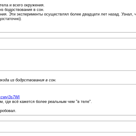
тела и всего окружения.
з бодрствования в сон.
ния. Эти эксперименты осуществлял более двадцати лет назад. Узнал, ч
остаточно).
хода из бодрствования в сон.
9ccwvj3s7WI
, где всё кажется более реальным чем "в теле".
пробовал.