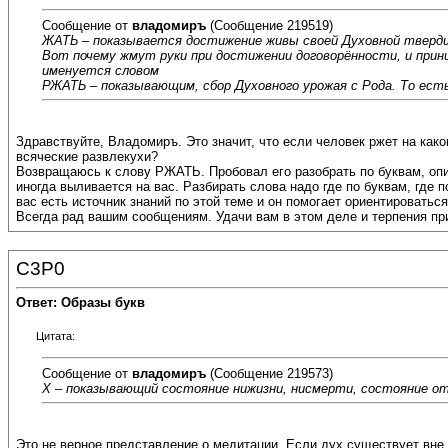
Сообщение от
владомиръ
(Сообщение 219519)
ЖАТЬ – показывается достижение живы своей Духовной тверди,
Вот почему жмут руки при достижении договорённости, и прини
именуется словом
РЖАТЬ – показывающим, сбор Духовного урожая с Рода. То есть
Здравствуйте, Владомиръ. Это значит, что если человек ржет на как
всяческие развлекухи?
Возвращаюсь к слову РЖАТЬ. Пробовал его разобрать по буквам, опи
иногда выливается на вас. Разбирать слова надо где по буквам, где 
вас есть источник знаний по этой теме и он помогает ориентироваться
Всегда рад вашим сообщениям. Удачи вам в этом деле и терпения пр
C3P0
Ответ: Образы букв
Цитата:
Сообщение от
владомиръ
(Сообщение 219573)
Х – показывающий состояние нижизни, нисмерти, состояние о
Это не верное представление о медитации. Если дух существует вне т