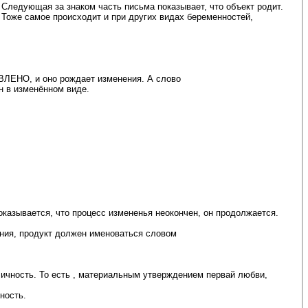
Следующая за знаком часть письма показывает, что объект родит.
 Тоже самое происходит и при других видах беременностей,
ВЛЕНО, и оно рождает изменения. А слово
н в изменённом виде.
казывается, что процесс измененья неокончен, он продолжается.
ения, продукт должен именоваться словом
ность. То есть , материальным утверждением первай любви,
ность.