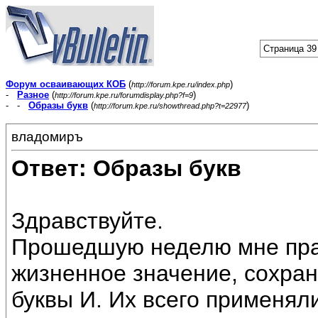
Страница 39
Форум осваивающих КОБ
(
)
http://forum.kpe.ru/index.php
-
Разное
(
)
http://forum.kpe.ru/forumdisplay.php?f=9
- -
Образы букв
(
)
http://forum.kpe.ru/showthread.php?t=22977
владомиръ
Ответ: Образы букв
Здравствуйте.
Прошедшую неделю мне пра
жизненное значение, сохра
буквы И. Их всего применяли