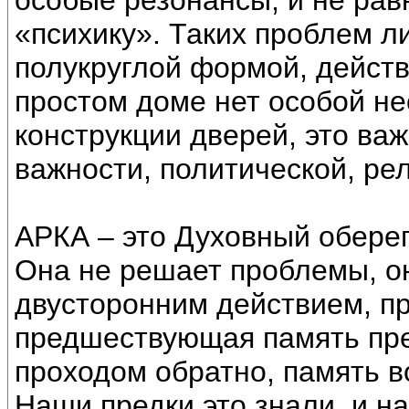
особые резонансы, и не рав
«психику». Таких проблем 
полукруглой формой, действ
простом доме нет особой н
конструкции дверей, это ва
важности, политической, ре
АРКА – это Духовный оберег
Она не решает проблемы, он
двусторонним действием, при
предшествующая память пре
проходом обратно, память в
Наши предки это знали, и н