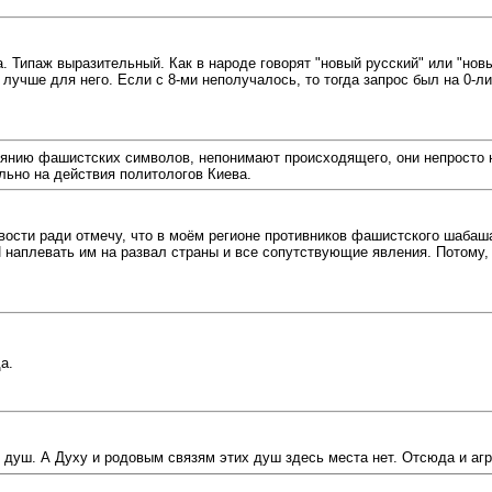
 Типаж выразительный. Как в народе говорят "новый русский" или "новый
лучше для него. Если с 8-ми неполучалось, то тогда запрос был на 0-ли
иянию фашистских символов, непонимают происходящего, они непросто 
ельно на действия политологов Киева.
ости ради отмечу, что в моём регионе противников фашистского шабаша
 наплевать им на развал страны и все сопутствующие явления. Потому, ч
а.
душ. А Духу и родовым связям этих душ здесь места нет. Отсюда и аг