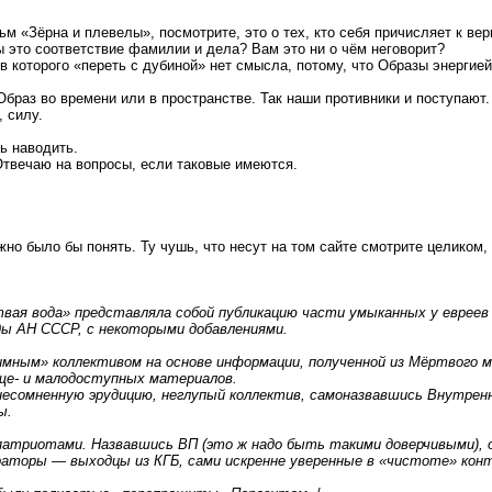
ьм «Зёрна и плевелы», посмотрите, это о тех, кто себя причисляет к в
ы это соответствие фамилии и дела? Вам это ни о чём неговорит?
в которого «переть с дубиной» нет смысла, потому, что Образы энергие
раз во времени или в пространстве. Так наши противники и поступают.
, силу.
ь наводить.
Отвечаю на вопросы, если таковые имеются.
о было бы понять. Ту чушь, что несут на том сайте смотрите целиком, 
ая вода» представляла собой публикацию части умыканных у евреев э
ы АН СССР, с некоторыми добавлениями.
имным» коллективом на основе информации, полученной из Мёртвого м
бще- и малодоступных материалов.
 несомненную эрудицию, неглупый коллектив, самоназвавшись Внутре
ы.
патриотами. Назвавшись ВП (это ж надо быть такими доверчивыми), о
аторы — выходцы из КГБ, сами искренне уверенные в «чистоте» конта