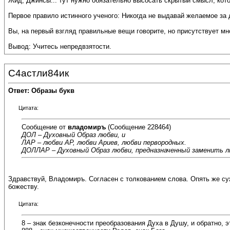
Жид, Джинсы... тут нужно обязательно высосать скрытый смысл, кото
Первое правило истинного ученого: Никогда не выдавай желаемое за 
Вы, на первый взгляд правильные вещи говорите, но присутствует м
Вывод: Учитесь непредвзятости.
С4астли84ик
Ответ: Образы букв
Цитата:
Сообщение от
владомиръ
(Сообщение 228464)
ДОЛ – Духовный Образ любви, и
ЛАР – любви АР, любви Ариев, любви первородных.
ДОЛЛАР – Духовный Образ любви, предназначенный заменить лю
Здравствуй, Владомиръ. Согласен с толкованием слова. Опять же су
божеству.
Цитата:
8 – знак безконечности преобразования Духа в Душу, и обратно, э