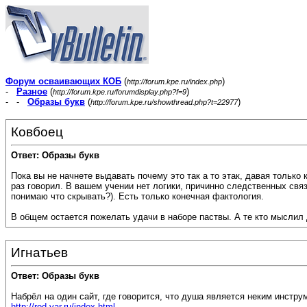
Форум осваивающих КОБ
(
)
http://forum.kpe.ru/index.php
-
Разное
(
)
http://forum.kpe.ru/forumdisplay.php?f=9
- -
Образы букв
(
)
http://forum.kpe.ru/showthread.php?t=22977
Ковбоец
Ответ: Образы букв
Пока вы не начнете выдавать почему это так а то этак, давая только 
раз говорил. В вашем учении нет логики, причинно следственных связ
понимаю что скрывать?). Есть только конечная фактология.
В общем остается пожелать удачи в наборе паствы. А те кто мыслил 
Игнатьев
Ответ: Образы букв
Набрёл на один сайт, где говорится, что душа является неким инстр
http://rod-yar.ru/index.html