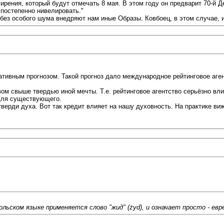
рения, который будут отмечать 8 мая. В этом году он предварит 70-й Д
постепенно нивелировать."
 без особого шума внедряют нам иные Образы. Ковбоец, в этом случае, 
ативным прогнозом. Такой прогноз дало международное рейтинговое аген
 свыше твердью иной мечты. Т.е. рейтинговое агентство серьёзно влияе
 для существующего.
верди духа. Вот так кредит влияет на нашу духовность. На практике в
льском языке применяется слово "жид" (żyd), и означает просто - евр