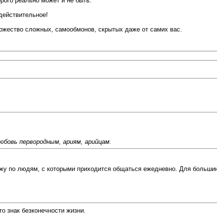
рого реально может и не быть.
действительное!
ножество сложных, самообмонов, скрытых даже от самих вас.
бовь первородным, ариям, арийцам.
жу по людям, с которыми приходится общаться ежедневно. Для большинс
то знак безконечности жизни.