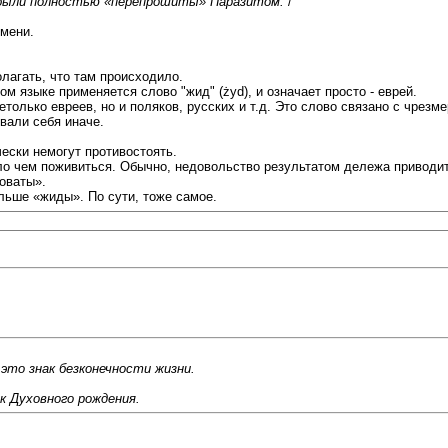
 были полностью «перепрошиты» Паразитом.
/
емени.
лагать, что там происходило.
м языке применяется слово "жид" (żyd), и означает просто - еврей.
етолько евреев, но и поляков, русских и т.д. Это слово связано с чрез
вали себя иначе.
ески немогут противостоять.
ло чем поживиться. Обычно, недовольство результатом дележа приводит 
оваты».
льше «жиды». По сути, тоже самое.
 это знак безконечности жизни.
к Духовного рождения.