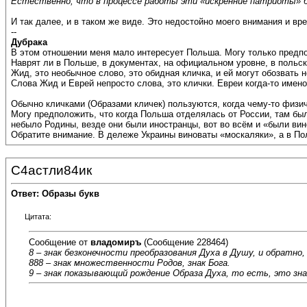
Естественно, что в процессе работы эти «искренние патриоты»
И так далее, и в таком же виде. Это недостойно моего внимания и вр
--
Дубрака
В этом отношении меня мало интересует Польша. Могу только предпо
Наврят ли в Польше, в документах, на официальном уровне, в польско
Жид, это необычное слово, это обидная кличка, и ей могут обозвать н
Слова Жид и Еврей непросто слова, это клички. Евреи когда-то имено
Обычно кличками (Образами кличек) пользуются, когда чему-то физич
Могу предположить, что когда Польша отделялась от России, там бы
небыло Родины, везде они были иностранцы, вот во всём и «были вин
Обратите внимание. В дележе Украины виноваты «москаляки», а в По
С4астли84ик
Ответ: Образы букв
Цитата:
Сообщение от
владомиръ
(Сообщение 228464)
8 – знак безконечности преобразования Духа в Душу, и обратно,
888 – знак множественности Родов, знак Бога.
9 – знак показывающий рождение Образа Духа, то есть, это зна