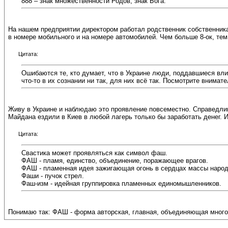
888 – знак множественности Родов, знак Бога.
На нашем предприятии директором работал родственник собственника.
в номере мобильного и на номере автомобилей. Чем больше 8-ок, тем 
Цитата:
Ошибаются те, кто думает, что в Украине люди, поддавшиеся вл
что-то в их сознании ни так, для них всё так. Посмотрите внимат
Живу в Украине и наблюдаю это проявление повсеместно. Справедлив
Майдана ездили в Киев в любой лагерь только бы заработать денег. И
Цитата:
Свастика может проявляться как символ фаш.
ФАШ - пламя, единство, объединение, поражающее врагов.
ФАШ - пламенная идея зажигающая огонь в сердцах массы народ
Фаши - пучок стрел.
Фаш-изм - идейная группировка пламенных единомышленников.
Понимаю так: ФАШ - форма авторская, главная, объединяющая много 