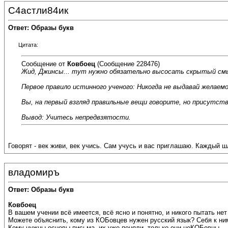
С4астли84ик
Ответ: Образы букв
Цитата:
Сообщение от
Ковбоец
(Сообщение 228476)
Жид, Джинсы... тут нужно обязательно высосать скрытый смы
Первое правило истинного ученого: Никогда не выдавай желаем
Вы, на первый взгляд правильные вещи говорите, но присутст
Вывод: Учитесь непредвзятости.
Говорят - век живи, век учись. Сам учусь и вас приглашаю. Каждый
владомиръ
Ответ: Образы букв
Ковбоец
В вашем учении всё имеется, всё ясно и понятно, и никого пытать не
Можете объяснить, кому из КОБовцев нужен русский язык? Себя к ним
Кому нужны основы письма, их уже поняли, только они неКОБовцы.