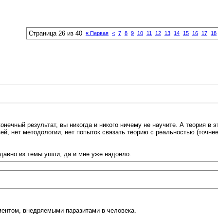
Страница 26 из 40
«
Первая
<
7
8
9
10
11
12
13
14
15
16
17
18
конечный результат, вы никогда и никого ничему не научите. А теория в 
ей, нет методологии, нет попыток связать теорию с реальностью (точнее
давно из темы ушли, да и мне уже надоело.
ументом, внедряемыми паразитами в человека.