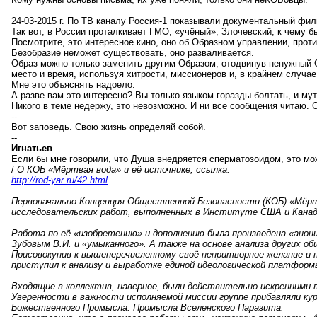
24-03-2015 г. По ТВ каналу Россия-1 показывали документальный фил
Так вот, в России проталкивает ГМО, «учёный», Злочевский, к чему б
Посмотрите, это интересное кино, оно об Образном управлении, проти
Безобразие неможет существовать, оно разваливается.
Образ можно только заменить другим Образом, отодвинув ненужный Об
место и время, используя хитрости, миссионеров и, в крайнем случае
Мне это объяснять надоело.
А разве вам это интересно? Вы только языком горазды болтать, и мут
Никого в теме недержу, это невозможно. И ни все сообщения читаю. 
--
Вот заповедь. Свою жизнь определяй собой.
--
Игнатьев
Если бы мне говорили, что Душа внедряется сперматозоидом, это можн
/
О КОБ «Мёртвая вода» и её источнике, ссылка:
http://rod-yar.ru/42.html
Первоначально Концепция Общественной Безопасности (КОБ) «Мёртв
исследовательских работ, выполненных в Институте США и Канад
Работа по её «изобретению» и дополнению была произведена «анон
Зубовым В.И. и «умыканного». А также на основе анализа других о
Присовокупив к вышеперечисленному своё непритворное желание и
приступил к анализу и выработке единой идеологической платформ
Входящие в коллектив, наверное, были действительно искренними 
Уверенности в важности исполняемой миссии группе прибавляли кур
Божественного Промысла. Промысла Вселенского Паразита.