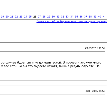
19
20
21
22
23
24
25
26
27
28
29
30
31
32
33
34
35
36
37
38
39
40
>
Показывать 40 сообщений этой темы на одной странице
23.03.2015 11:52
этом случае будет цитатно догматической. В прочем я это уже много
 у вас есть, но вы это выдаете нехотя, лишь в редких случаях. Не
23.03.2015 18:57