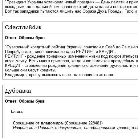
"Президент Украины установил новый праздник — День памяти и прими
выходным, но в дальнейшем значение этой даты власти постараются 
Вот так западники пытаются лишить нас Образа Духа Победы. Тихо и
С4астли84ик
Ответ: Образы букв
"Суверенный кредитный рейтинг Украины понизили с Caa3 до Ca с нег
Попробую дать своё понимание слов РЕЙТИНГ и КРЕДИТ.
РЕЙТИНГ - рождение триединых изменений жизни под покровительством
иную мечту. Есть много примеров, когда иное является враждебным
КРЕДИТ - стремление рождения триединого изменения духовности и т
больше они берут кредиты.
Владомиръ, прошу высказать свое толкование этих слов.
Дубравка
Ответ: Образы букв
Цитата:
Сообщение от
владомиръ
(Сообщение 228481)
Наврят ли в Польше, в документах, на официальном уровне, в по