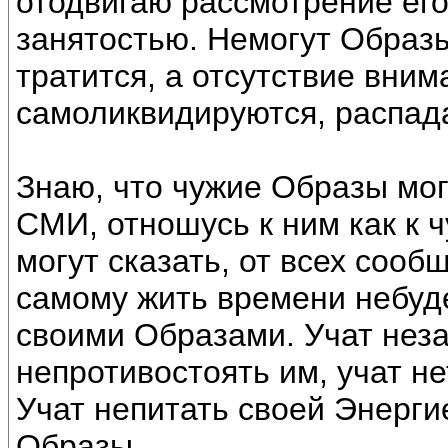
отодвигаю рассмотрение его
занятостью. Немогут Образы
тратится, а отсутствие вним
самоликвидируются, распад
Знаю, что чужие Образы мог
СМИ, отношусь к ним как к 
могут сказать, от всех сооб
самому жить времени небуде
своими Образами. Учат неза
непротивостоять им, учат н
Учат непитать своей Энерг
Образы.