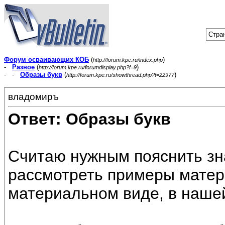
Стран
Форум осваивающих КОБ
(
)
http://forum.kpe.ru/index.php
-
Разное
(
)
http://forum.kpe.ru/forumdisplay.php?f=9
- -
Образы букв
(
)
http://forum.kpe.ru/showthread.php?t=22977
владомиръ
Ответ: Образы букв
Считаю нужным пояснить зна
рассмотреть примеры матер
материальном виде, в наше